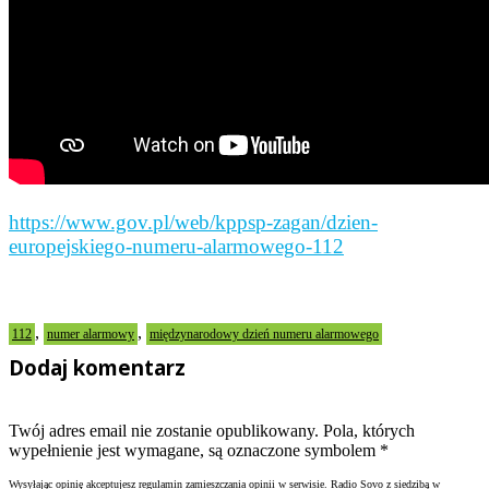
https://www.gov.pl/web/kppsp-zagan/dzien-
europejskiego-numeru-alarmowego-112
,
,
112
numer alarmowy
międzynarodowy dzień numeru alarmowego
Dodaj komentarz
Twój adres email nie zostanie opublikowany. Pola, których
wypełnienie jest wymagane, są oznaczone symbolem
*
Wysyłając opinię akceptujesz regulamin zamieszczania opinii w serwisie. Radio Sovo z siedzibą w