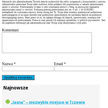
Warszawie jest administratorem Twoich danych osobowych dla celów związanych z korzystaniem z serwisu.
Administrator przetwarza Twoje dane osobowe, które podajesz lub pozostawiasz w ramach zamieszczania
opinii w serwisie. Przetwarzamy te dane w celu wykonania umowy z Tobą, tą umową jest regulamin
zamieszczania opinii w serwisie. Podstawą prawną przetwarzania jest art. 6 ust. 1 lit b) RODO -
niezbędność do wykonania umowy, której stroną jest Ty. Twoje dane możemy przekazywać podmiotom
przetwarzającym je na nasze zlecenie oraz podmiotom uprawnionym do uzyskania danych na podstawie
obowiązującego prawa. Masz prawo m.in. do żądania dostępu do danych, sprostowania, usunięcia lub
ograniczenia ich przetwarzania. Prawa te oraz sposób ich realizacji opisaliśmy w polityce prywatności. Tam
też znajdziesz informacje jak zakomunikować nam Twoją wolę skorzystania z tych praw.
Komentarz
Nazwa
*
Email
*
Najnowsze
„Jasna” – niezwykłe miejsce w Tczewie