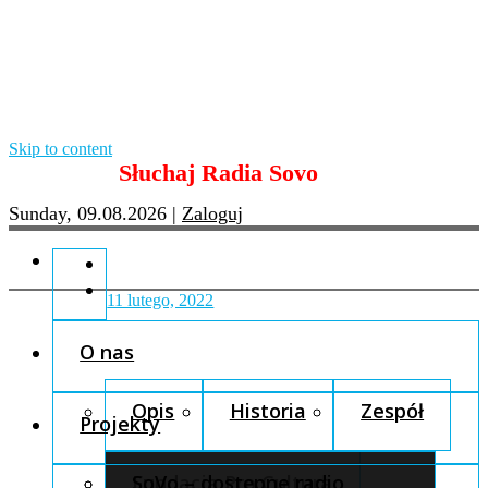
Skip to content
Słuchaj Radia Sovo
Sunday, 09.08.2026
|
Zaloguj
11 lutego, 2022
O nas
Opis
Historia
Zespół
Projekty
Fundacja Pro Cultura
SoVo – dostępne radio