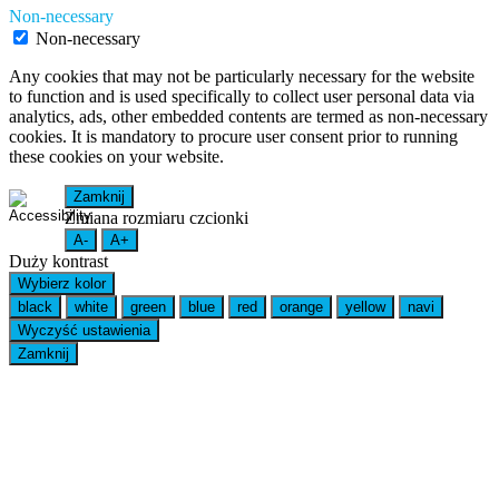
Non-necessary
Non-necessary
Any cookies that may not be particularly necessary for the website
to function and is used specifically to collect user personal data via
analytics, ads, other embedded contents are termed as non-necessary
cookies. It is mandatory to procure user consent prior to running
these cookies on your website.
Zamknij
Zmiana rozmiaru czcionki
A-
A+
Duży kontrast
Wybierz kolor
black
white
green
blue
red
orange
yellow
navi
Wyczyść ustawienia
Zamknij