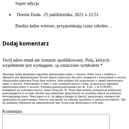
Super adycja
Dorota Doda
25 października, 2021 o 12:51
Bardzo ładne wiersze, przypominają czasy szkolne…
Dodaj komentarz
Twój adres email nie zostanie opublikowany. Pola, których
wypełnienie jest wymagane, są oznaczone symbolem
*
Wysyłając opinię akceptujesz regulamin zamieszczania opinii w serwisie. Radio Sovo z siedzibą w
Warszawie jest administratorem Twoich danych osobowych dla celów związanych z korzystaniem z serwisu.
Administrator przetwarza Twoje dane osobowe, które podajesz lub pozostawiasz w ramach zamieszczania
opinii w serwisie. Przetwarzamy te dane w celu wykonania umowy z Tobą, tą umową jest regulamin
zamieszczania opinii w serwisie. Podstawą prawną przetwarzania jest art. 6 ust. 1 lit b) RODO -
niezbędność do wykonania umowy, której stroną jest Ty. Twoje dane możemy przekazywać podmiotom
przetwarzającym je na nasze zlecenie oraz podmiotom uprawnionym do uzyskania danych na podstawie
obowiązującego prawa. Masz prawo m.in. do żądania dostępu do danych, sprostowania, usunięcia lub
ograniczenia ich przetwarzania. Prawa te oraz sposób ich realizacji opisaliśmy w polityce prywatności. Tam
też znajdziesz informacje jak zakomunikować nam Twoją wolę skorzystania z tych praw.
Komentarz