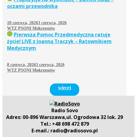
oczami przewodnika
10 czerwca, 2026
3 czerwca, 2026
WTZ PSONI Mokrzeszów
Pierwsza Pomoc Przedmedyczna ratuje
życie! LIVE z Joanną Traczyk – Ratownikiem
Medycznym
8 czerwca, 2026
3 czerwca, 2026
WTZ PSONI Mokrzeszów
więcej
Radio Sovo
Adres: 00-896 Warszawa,ul. Ogrodowa 32 lok. 29
Tel.: +48 698 472 879
E-mail.: radio@radiosovo.pl