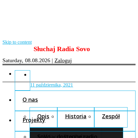
Skip to content
Słuchaj Radia Sovo
Saturday, 08.08.2026
|
Zaloguj
11 października, 2021
O nas
Opis
Historia
Zespół
Projekty
Fundacja Pro Cultura
SoVo – dostępne radio