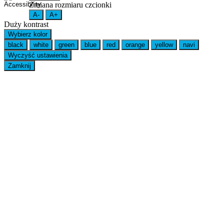
Zmiana rozmiaru czcionki
A-
A+
Duży kontrast
Wybierz kolor
black
white
green
blue
red
orange
yellow
navi
Wyczyść ustawienia
Zamknij