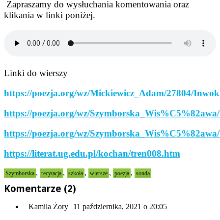
Zapraszamy do wysłuchania komentowania oraz
klikania w linki poniżej.
Linki do wierszy
https://poezja.org/wz/Mickiewicz_Adam/27804/Inwo
https://poezja.org/wz/Szymborska_Wis%C5%82a
https://poezja.org/wz/Szymborska_Wis%C5%82awa/
https://literat.ug.edu.pl/kochan/tren008.htm
,
,
,
,
,
Szymborska
recytacja
szkoła
wiersze
poezja
sonda
Komentarze (2)
Kamila Żory
11 października, 2021 o 20:05