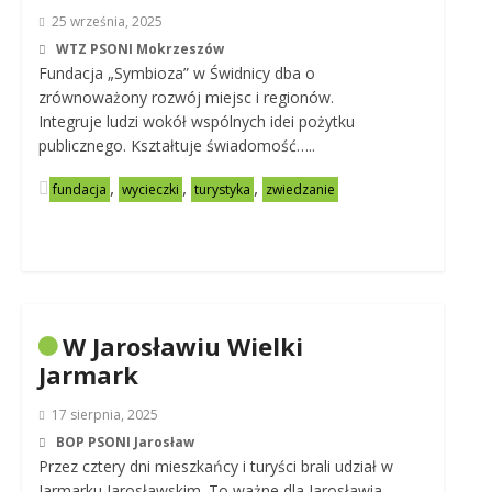
25 września, 2025
WTZ PSONI Mokrzeszów
Fundacja „Symbioza” w Świdnicy dba o
zrównoważony rozwój miejsc i regionów.
Integruje ludzi wokół wspólnych idei pożytku
publicznego. Kształtuje świadomość…..
,
,
,
fundacja
wycieczki
turystyka
zwiedzanie
W Jarosławiu Wielki
Jarmark
17 sierpnia, 2025
BOP PSONI Jarosław
Przez cztery dni mieszkańcy i turyści brali udział w
Jarmarku Jarosławskim. To ważne dla Jarosławia