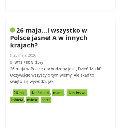
26 maja…i wszystko w
Polsce jasne! A w innych
krajach?
25 maja, 2026
WTZ PSONI Żory
26 maja w Polsce obchodzony jest „Dzień Matki”.
Oczywiście wszyscy o tym wiemy. Ale skąd to
święto się wywodzi, jak…..
,
,
,
,
26 maja
dzień matki
mama
dzieciństwo
,
,
kobieta
miłość
serce