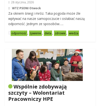
28 stycznia, 2026
WTZ PSONI Otwock
Za oknem śnieg i mróz. Taka pogoda może źle
wpływać na nasze samopoczucie i osłabiać naszą
odporność. Jednym ze sposobów…..
,
,
,
,
odporność
żywienie
dieta
zdrowie
wiedza
Wspólnie zdobywają
szczyty – Wolontariat
Pracowniczy HPE