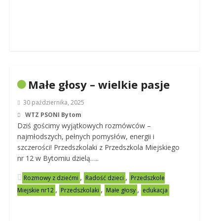
Małe głosy – wielkie pasje
30 października, 2025
WTZ PSONI Bytom
Dziś gościmy wyjątkowych rozmówców –
najmłodszych, pełnych pomysłów, energii i
szczerości! Przedszkolaki z Przedszkola Miejskiego
nr 12 w Bytomiu dzielą…..
,
,
Rozmowy z dziećmi
Radość dzieci
Przedszkole
,
,
,
Miejskie nr12
Przedszkolaki
Małe głosy
edukacja