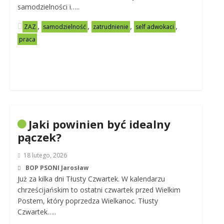
samodzielności i…..
,
,
,
,
ZAZ
samodzielność
zatrudnienie
self adwokaci
praca
Jaki powinien być idealny
pączek?
18 lutego, 2026
BOP PSONI Jarosław
Już za kilka dni Tłusty Czwartek. W kalendarzu
chrześcijańskim to ostatni czwartek przed Wielkim
Postem, który poprzedza Wielkanoc. Tłusty
Czwartek…..