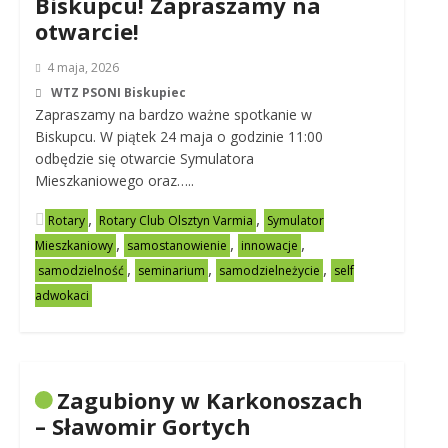
Biskupcu! Zapraszamy na
otwarcie!
4 maja, 2026
WTZ PSONI Biskupiec
Zapraszamy na bardzo ważne spotkanie w
Biskupcu. W piątek 24 maja o godzinie 11:00
odbędzie się otwarcie Symulatora
Mieszkaniowego oraz…..
,
,
Rotary
Rotary Club Olsztyn Varmia
Symulator
,
,
,
Mieszkaniowy
samostanowienie
innowacje
,
,
,
samodzielność
seminarium
samodzielneżycie
self
adwokaci
Zagubiony w Karkonoszach
– Sławomir Gortych