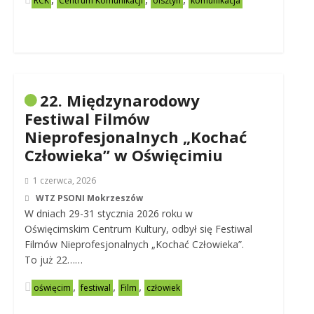
RCK
Centrum Komunikacji
olsztyn
komunikacja
22. Międzynarodowy
Festiwal Filmów
Nieprofesjonalnych „Kochać
Człowieka” w Oświęcimiu
1 czerwca, 2026
WTZ PSONI Mokrzeszów
W dniach 29-31 stycznia 2026 roku w
Oświęcimskim Centrum Kultury, odbył się Festiwal
Filmów Nieprofesjonalnych „Kochać Człowieka”.
To już 22……
,
,
,
oświęcim
festiwal
Film
człowiek