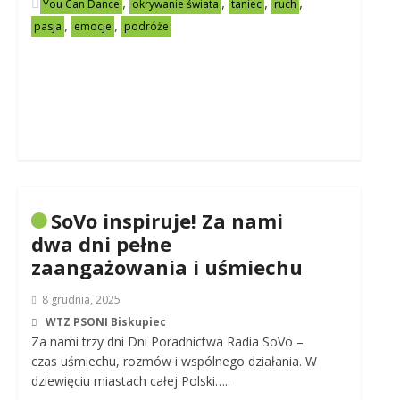
,
,
,
,
You Can Dance
okrywanie świata
taniec
ruch
,
,
pasja
emocje
podróże
SoVo inspiruje! Za nami
dwa dni pełne
zaangażowania i uśmiechu
8 grudnia, 2025
WTZ PSONI Biskupiec
Za nami trzy dni Dni Poradnictwa Radia SoVo –
czas uśmiechu, rozmów i wspólnego działania. W
dziewięciu miastach całej Polski…..