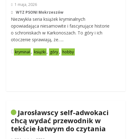
1 maja, 2026
WTZ PSONI Mokrzeszów
Niezwykła seria książek kryminalnych
opowiadająca niesamowite i fascynujące historie
o schroniskach w Karkonoszach. To góry i ich
otoczenie sprawiają, że…..
,
,
,
kryminał
książki
góry
hobby
Jarosławscy self-adwokaci
chcą wydać przewodnik w
tekście łatwym do czytania