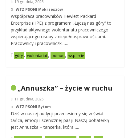
19 grudnia, 2025
WTZ PSONI Mokrzeszów
Współpraca pracowników Hewlett Packard
Enterprise (HPE) z programem „Łączą nas góry” to
przykład aktywnego wolontariatu pracowniczego
wspierającego osoby z niepełnosprawnościami.
Pracownicy i pracowniczki…..
,
,
,
góry
wolontariat
pomoc
wsparcie
„Annuszka” – życie w ruchu
11 grudnia, 2025
WTZ PSONI Bytom
Dziś w naszej audycji przeniesiemy się w świat
tańca, emocji i scenicznej pasji. Naszą bohaterką
jest Annuszka – tancerka, która…..