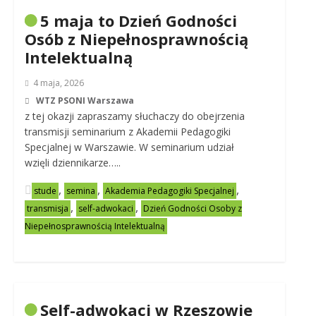
5 maja to Dzień Godności
Osób z Niepełnosprawnością
Intelektualną
4 maja, 2026
WTZ PSONI Warszawa
z tej okazji zapraszamy słuchaczy do obejrzenia
transmisji seminarium z Akademii Pedagogiki
Specjalnej w Warszawie. W seminarium udział
wzięli dziennikarze…..
,
,
,
stude
semina
Akademia Pedagogiki Specjalnej
,
,
transmisja
self-adwokaci
Dzień Godności Osoby z
Niepełnosprawnością Intelektualną
Self-adwokaci w Rzeszowie