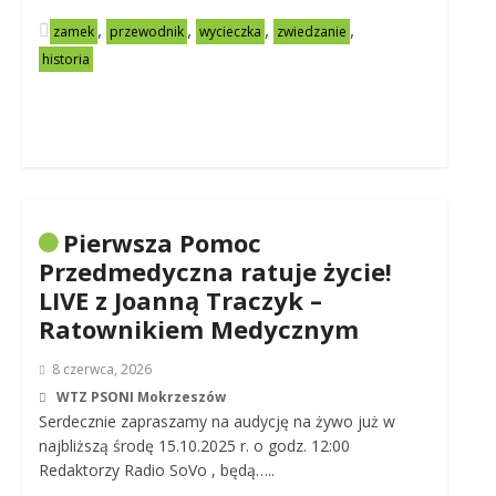
,
,
,
,
zamek
przewodnik
wycieczka
zwiedzanie
historia
Pierwsza Pomoc
Przedmedyczna ratuje życie!
LIVE z Joanną Traczyk –
Ratownikiem Medycznym
8 czerwca, 2026
WTZ PSONI Mokrzeszów
Serdecznie zapraszamy na audycję na żywo już w
najbliższą środę 15.10.2025 r. o godz. 12:00
Redaktorzy Radio SoVo , będą…..