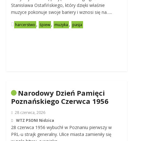
Stanisława Ostafińskiego, który dzięki właśnie
muzyce pokonuje swoje bariery i wznosi się na…..
,
,
,
harcerstwo
śpiew
muzyka
pasja
Narodowy Dzień Pamięci
Poznańskiego Czerwca 1956
28 czerwca, 2026
WTZ PSONI Nidzica
28 czerwca 1956 wybuchł w Poznaniu pierwszy w
PRL-u strajk generalny. Ulice miasta zamieniły się