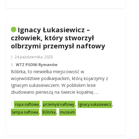
Ignacy Łukasiewicz –
człowiek, który stworzył
olbrzymi przemysł naftowy
24 października, 2025
WTZ PSONI Rymanów
Bóbrka, to niewielka miejscowość w
województwie podkarpackim, którą kojarzymy z
Ignacym Łukasiewiczem. W pobliskim lesie
zbudowano pierwszą na świecie kopalnię…..
,
,
,
ropa naftowa
przemysł naftowy
Ignacy Łukasiewicz
,
,
lampa naftowa
Bóbrka
muzeum