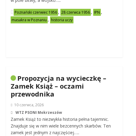
w pole bitwy, a wojsko…..
,
,
,
Poznański czerwiec 1956
28 czerwca 1956
IPN
,
masakra w Poznaniu
historia uczy
Propozycja na wycieczkę –
Zamek Książ – oczami
przewodnika
10 czerwca, 2026
WTZ PSONI Mokrzeszów
Zamek Książ to niezwykła historia pełna tajemnic.
Znajduje się w nim wiele bezcennych skarbów. Ten
zamek jest jednym z najczęściej…..