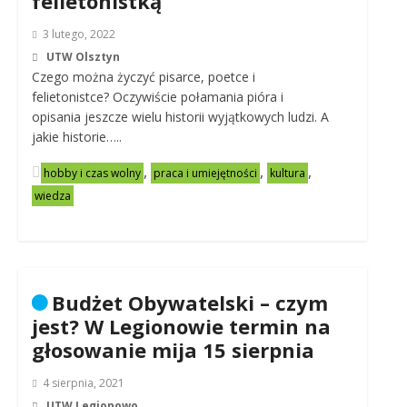
felietonistką
3 lutego, 2022
UTW Olsztyn
Czego można życzyć pisarce, poetce i
felietonistce? Oczywiście połamania pióra i
opisania jeszcze wielu historii wyjątkowych ludzi. A
jakie historie…..
,
,
,
hobby i czas wolny
praca i umiejętności
kultura
wiedza
Budżet Obywatelski – czym
jest? W Legionowie termin na
głosowanie mija 15 sierpnia
4 sierpnia, 2021
UTW Legionowo