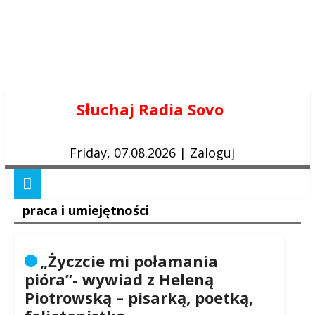
Skip
Słuchaj Radia Sovo
to
content
Friday, 07.08.2026
|
Zaloguj
praca i umiejętności
„Życzcie mi połamania
pióra”- wywiad z Heleną
Piotrowską – pisarką, poetką,