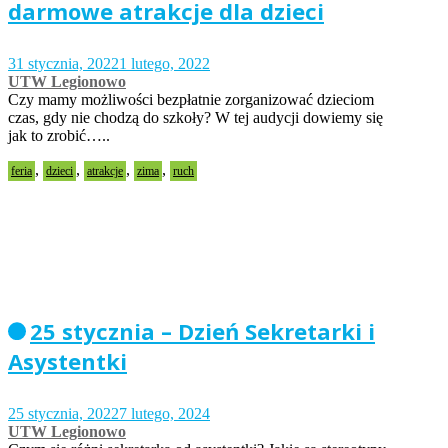
darmowe atrakcje dla dzieci
31 stycznia, 2022
1 lutego, 2022
UTW Legionowo
Czy mamy możliwości bezpłatnie zorganizować dzieciom
czas, gdy nie chodzą do szkoły? W tej audycji dowiemy się
jak to zrobić…..
,
,
,
,
feria
dzieci
atrakcje
zima
ruch
25 stycznia – Dzień Sekretarki i
Asystentki
25 stycznia, 2022
7 lutego, 2024
UTW Legionowo