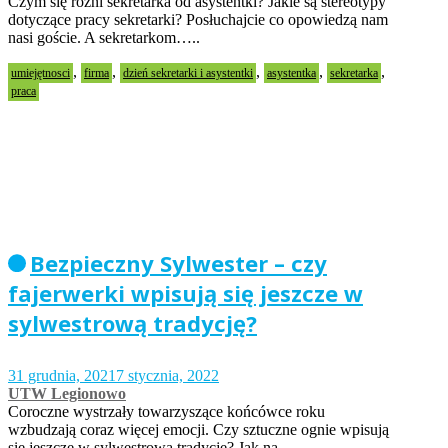
Czym się różni sekretarka od asystentki? Jakie są stereotypy
dotyczące pracy sekretarki? Posłuchajcie co opowiedzą nam
nasi goście. A sekretarkom…..
,
,
,
,
,
umiejętnosci
firma
dzień sekretarki i asystentki
asystentka
sekretarka
praca
Bezpieczny Sylwester – czy
fajerwerki wpisują się jeszcze w
sylwestrową tradycję?
31 grudnia, 2021
7 stycznia, 2022
UTW Legionowo
Coroczne wystrzały towarzyszące końcówce roku
wzbudzają coraz więcej emocji. Czy sztuczne ognie wpisują
się jeszcze w sylwestrową tradycję? Jak na…..