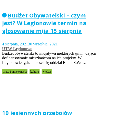
Budżet Obywatelski – czym
jest? W Legionowie termin na
głosowanie mija 15 sierpnia
4 sierpnia, 2021
30 września, 2021
UTW Legionowo
Budżet obywatelski to inicjatywa niektórych gmin, dająca
dofinansowanie mieszkańcom na ich projekty. W
Legionowie, gdzie mieści się oddział Radia SoVo…..
,
,
praca i umiejętności
kultura
wiedza
10 jesiennych przebojów