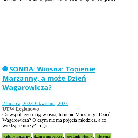
SONDA: Wiosna: Topienie
Marzanny, a może Dzień
Wagarowicza?
21 marca, 2023
16 kwietnia, 2023
UTW Legionowo
Co wspólnego mają wiosna, topienie Marzanny i Dzień
Wagarowicza? O czym nie ma pojęcia młodzież, a co
wiedzą seniorzy? Tego…..
,
,
,
,
topienie marzanny
dzień wagarowicza
powitanie wiosny
wierzenia