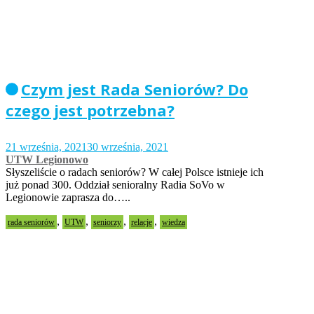
Czym jest Rada Seniorów? Do
czego jest potrzebna?
21 września, 2021
30 września, 2021
UTW Legionowo
Słyszeliście o radach seniorów? W całej Polsce istnieje ich
już ponad 300. Oddział senioralny Radia SoVo w
Legionowie zaprasza do…..
,
,
,
,
rada seniorów
UTW
seniorzy
relacje
wiedza