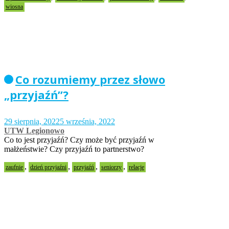
wiosna
Co rozumiemy przez słowo
„przyjaźń”?
29 sierpnia, 2022
5 września, 2022
UTW Legionowo
Co to jest przyjaźń? Czy może być przyjaźń w
małżeństwie? Czy przyjaźń to partnerstwo?
,
,
,
,
zaufnie
dzień przyjaźni
przyjaźń
seniorzy
relacje