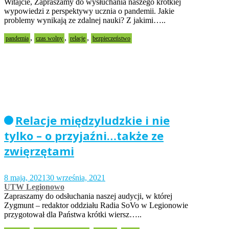
Witajcie, Zapraszamy do wysłuchania naszego krótkiej
wypowiedzi z perspektywy ucznia o pandemii. Jakie
problemy wynikają ze zdalnej nauki? Z jakimi…..
,
,
,
pandemia
czas wolny
relacje
bezpieczeństwo
Relacje międzyludzkie i nie
tylko – o przyjaźni…także ze
zwięrzętami
8 maja, 2021
30 września, 2021
UTW Legionowo
Zapraszamy do odsłuchania naszej audycji, w której
Zygmunt – redaktor oddziału Radia SoVo w Legionowie
przygotował dla Państwa krótki wiersz…..