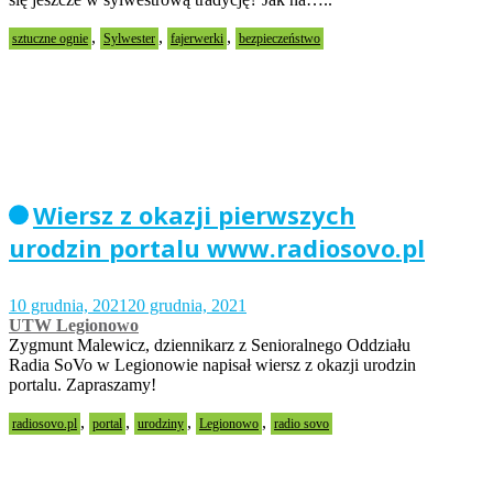
,
,
,
sztuczne ognie
Sylwester
fajerwerki
bezpieczeństwo
Wiersz z okazji pierwszych
urodzin portalu www.radiosovo.pl
10 grudnia, 2021
20 grudnia, 2021
UTW Legionowo
Zygmunt Malewicz, dziennikarz z Senioralnego Oddziału
Radia SoVo w Legionowie napisał wiersz z okazji urodzin
portalu. Zapraszamy!
,
,
,
,
radiosovo.pl
portal
urodziny
Legionowo
radio sovo