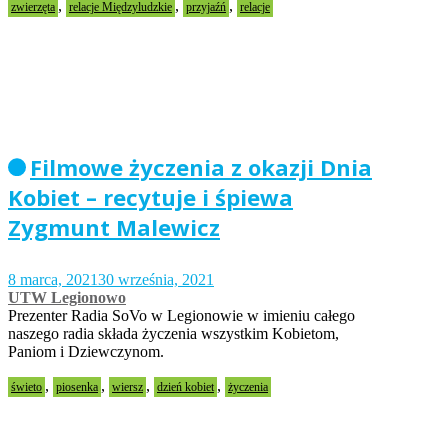
,
,
,
zwierzęta
relacje Międzyludzkie
przyjaźń
relacje
Filmowe życzenia z okazji Dnia
Kobiet – recytuje i śpiewa
Zygmunt Malewicz
8 marca, 2021
30 września, 2021
UTW Legionowo
Prezenter Radia SoVo w Legionowie w imieniu całego
naszego radia składa życzenia wszystkim Kobietom,
Paniom i Dziewczynom.
,
,
,
,
świeto
piosenka
wiersz
dzień kobiet
życzenia