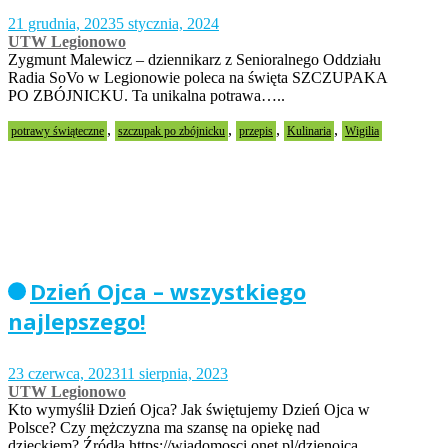
21 grudnia, 2023
5 stycznia, 2024
UTW Legionowo
Zygmunt Malewicz – dziennikarz z Senioralnego Oddziału
Radia SoVo w Legionowie poleca na święta SZCZUPAKA
PO ZBÓJNICKU. Ta unikalna potrawa…..
,
,
,
,
potrawy świąteczne
szczupak po zbójnicku
przepis
Kulinaria
Wigilia
Dzień Ojca – wszystkiego
najlepszego!
23 czerwca, 2023
11 sierpnia, 2023
UTW Legionowo
Kto wymyślił Dzień Ojca? Jak świętujemy Dzień Ojca w
Polsce? Czy mężczyzna ma szansę na opiekę nad
dzieckiem? Źródła https://wiadomosci.onet.pl/dzienojca…..