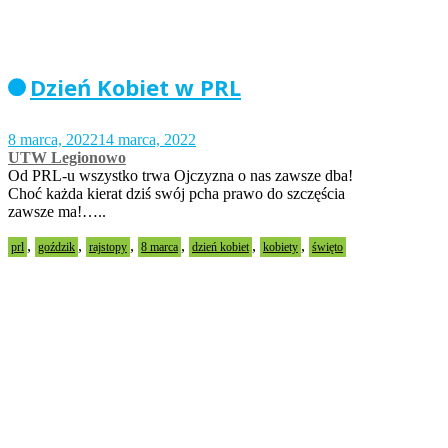
Dzień Kobiet w PRL
8 marca, 2022
14 marca, 2022
UTW Legionowo
Od PRL-u wszystko trwa Ojczyzna o nas zawsze dba!
Choć każda kierat dziś swój pcha prawo do szczęścia
zawsze ma!…..
,
,
,
,
,
,
prl
goździk
rajstopy
8 marca
dzień kobiet
kobiety
święto