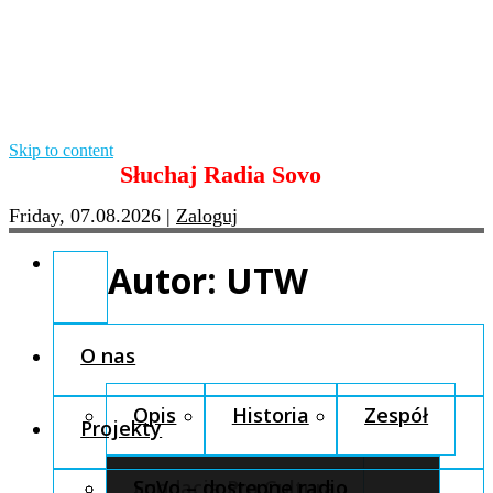
Skip to content
Słuchaj Radia Sovo
Friday, 07.08.2026
|
Zaloguj
Autor:
UTW
O nas
Opis
Historia
Zespół
Projekty
Fundacja Pro Cultura
SoVo – dostępne radio