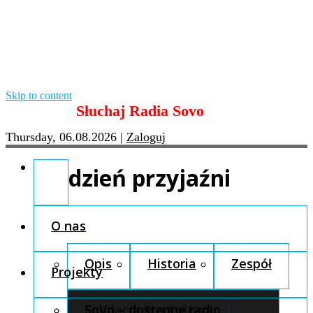
Skip to content
Słuchaj Radia Sovo
Thursday, 06.08.2026
|
Zaloguj
dzień przyjaźni
O nas
Opis
Historia
Zespół
Projekty
Fundacja Pro Cultura
SoVo – dostępne radio