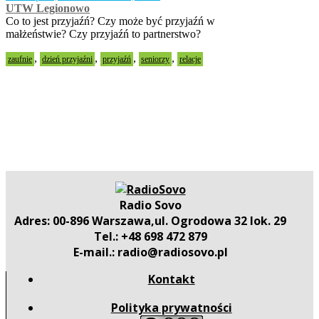
UTW Legionowo
Co to jest przyjaźń? Czy może być przyjaźń w
małżeństwie? Czy przyjaźń to partnerstwo?
,
,
,
,
zaufnie
dzień przyjaźni
przyjaźń
seniorzy
relacje
Radio Sovo
Adres: 00-896 Warszawa,ul. Ogrodowa 32 lok. 29
Tel.: +48 698 472 879
E-mail.: radio@radiosovo.pl
Kontakt
Polityka prywatności