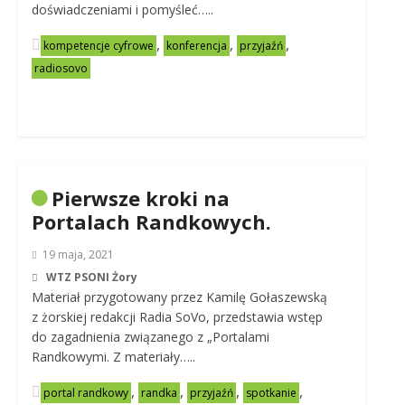
doświadczeniami i pomyśleć…..
,
,
,
kompetencje cyfrowe
konferencja
przyjaźń
radiosovo
Pierwsze kroki na
Portalach Randkowych.
19 maja, 2021
WTZ PSONI Żory
Materiał przygotowany przez Kamilę Gołaszewską
z żorskiej redakcji Radia SoVo, przedstawia wstęp
do zagadnienia związanego z „Portalami
Randkowymi. Z materiały…..
,
,
,
,
portal randkowy
randka
przyjaźń
spotkanie