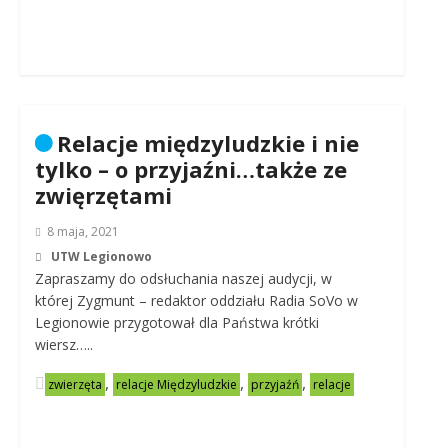
Relacje międzyludzkie i nie
tylko – o przyjaźni…także ze
zwięrzętami
8 maja, 2021
UTW Legionowo
Zapraszamy do odsłuchania naszej audycji, w
której Zygmunt – redaktor oddziału Radia SoVo w
Legionowie przygotował dla Państwa krótki
wiersz…..
,
,
,
zwierzęta
relacje Międzyludzkie
przyjaźń
relacje