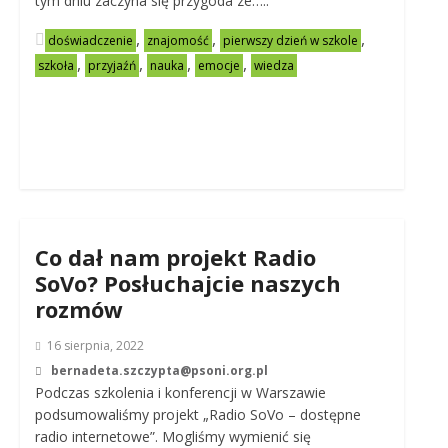
tym dniu zaczyna się przygoda ze…..
,
,
,
doświadczenie
znajomość
pierwszy dzień w szkole
,
,
,
,
szkoła
przyjaźń
nauka
emocje
wiedza
Co dał nam projekt Radio
SoVo? Posłuchajcie naszych
rozmów
16 sierpnia, 2022
bernadeta.szczypta@psoni.org.pl
Podczas szkolenia i konferencji w Warszawie
podsumowaliśmy projekt „Radio SoVo – dostępne
radio internetowe”. Mogliśmy wymienić się