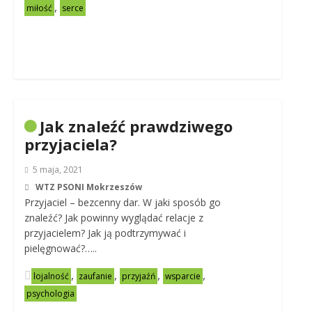
,
miłość
serce
Jak znaleźć prawdziwego
przyjaciela?
5 maja, 2021
WTZ PSONI Mokrzeszów
Przyjaciel – bezcenny dar. W jaki sposób go
znaleźć? Jak powinny wyglądać relacje z
przyjacielem? Jak ją podtrzymywać i
pielęgnować?…..
,
,
,
,
lojalność
zaufanie
przyjaźń
wsparcie
psychologia