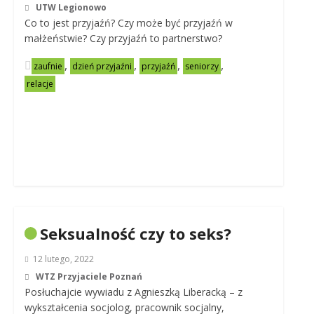
UTW Legionowo
Co to jest przyjaźń? Czy może być przyjaźń w
małżeństwie? Czy przyjaźń to partnerstwo?
,
,
,
,
zaufnie
dzień przyjaźni
przyjaźń
seniorzy
relacje
Seksualność czy to seks?
12 lutego, 2022
WTZ Przyjaciele Poznań
Posłuchajcie wywiadu z Agnieszką Liberacką – z
wykształcenia socjolog, pracownik socjalny,