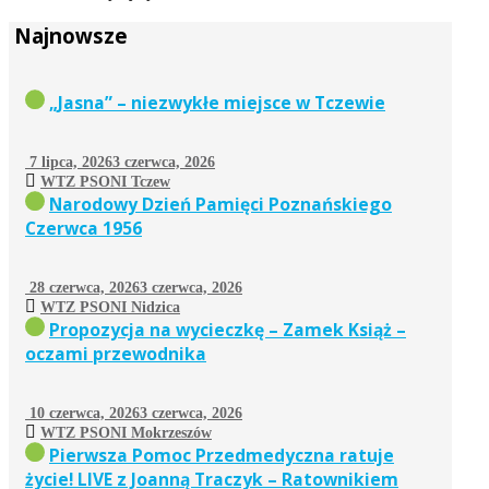
Najnowsze
„Jasna” – niezwykłe miejsce w Tczewie
7 lipca, 2026
3 czerwca, 2026
WTZ PSONI Tczew
Narodowy Dzień Pamięci Poznańskiego
Czerwca 1956
28 czerwca, 2026
3 czerwca, 2026
WTZ PSONI Nidzica
Propozycja na wycieczkę – Zamek Książ –
oczami przewodnika
10 czerwca, 2026
3 czerwca, 2026
WTZ PSONI Mokrzeszów
Pierwsza Pomoc Przedmedyczna ratuje
życie! LIVE z Joanną Traczyk – Ratownikiem