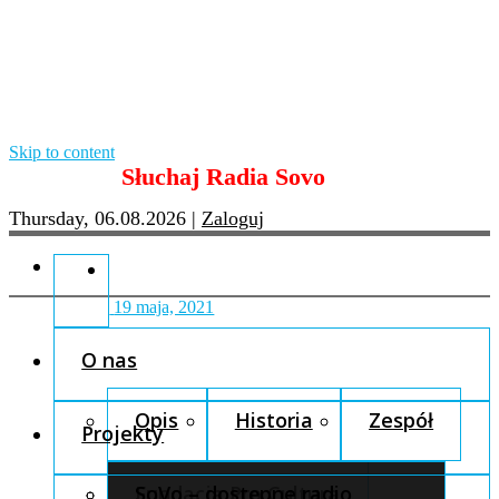
Skip to content
Słuchaj Radia Sovo
Thursday, 06.08.2026
|
Zaloguj
19 maja, 2021
O nas
Opis
Historia
Zespół
Projekty
Fundacja Pro Cultura
SoVo – dostępne radio