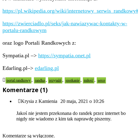
https://pl.wikipedia.org/wiki/internetowy_serwis_randkowy
https://zwierciadlo.pl/seks/jak-nawiazywac-kontakty-w-
portalu-randkowym
oraz logo Portali Randkowych z:
Sympatia.pl –>
https://sympatia.onet.pl
Edarling.pl–>
edarling.pl
,
,
,
,
,
portal randkowy
randka
przyjaźń
spotkanie
miłość
serce
Komentarze (1)
Krysia z Kamienia
20 maja, 2021 o 10:26
Jakoś nie jestem przekonana do randek przez internet bo
nigdy nie wiadomo z kim tak naprawdę piszemy.
Komentarze są wyłączone.