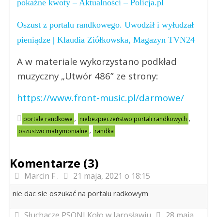
pokaźne kwoty – Aktualności – Policja.pl
Oszust z portalu randkowego. Uwodził i wyłudzał
pieniądze | Klaudia Ziółkowska, Magazyn TVN24
A w materiale wykorzystano podkład
muzyczny „Utwór 486” ze strony:
https://www.front-music.pl/darmowe/
,
,
portale randkowe
niebezpieczeństwo portali randkowych
,
oszustwo matrymonialne
randka
Komentarze (3)
Marcin F .
21 maja, 2021 o 18:15
nie dac sie oszukać na portalu radkowym
Słuchacze PSONI Koło w Jarosławiu
28 maja,