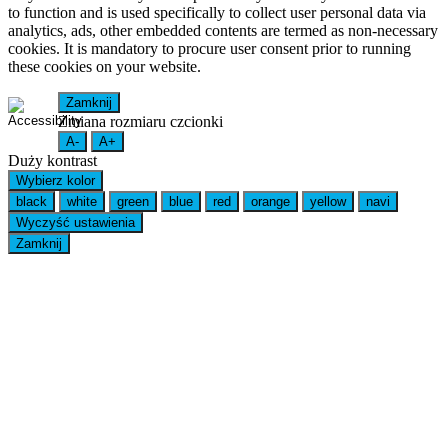
to function and is used specifically to collect user personal data via
analytics, ads, other embedded contents are termed as non-necessary
cookies. It is mandatory to procure user consent prior to running
these cookies on your website.
Zamknij
Zmiana rozmiaru czcionki
A-
A+
Duży kontrast
Wybierz kolor
black
white
green
blue
red
orange
yellow
navi
Wyczyść ustawienia
Zamknij