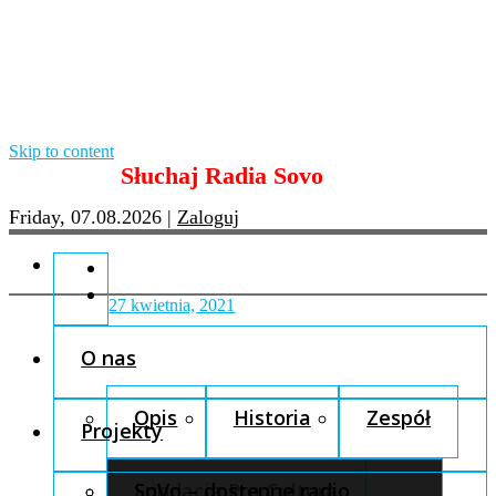
Skip to content
Słuchaj Radia Sovo
Friday, 07.08.2026
|
Zaloguj
27 kwietnia, 2021
O nas
Opis
Historia
Zespół
Projekty
Fundacja Pro Cultura
SoVo – dostępne radio