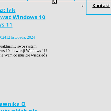
NI
Kontakt
i: Jak
ować Windows 10
s 11
2024
12 listopada, 2024
 uaktualnić swój system
ws 10 do wersji Windows 11?
e Wam co musicie wiedzieć i
awnika O