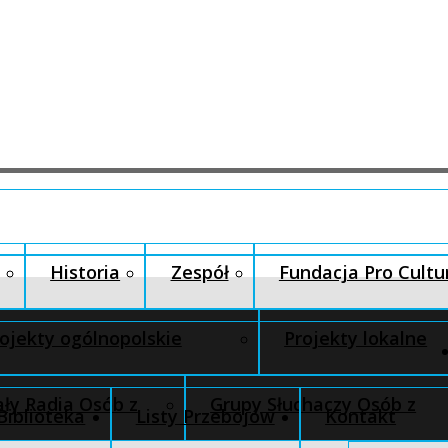
Historia
Zespół
Fundacja Pro Cultu
ojekty ogólnopolskie
Projekty lokalne
ły Radia Osób z
Grupy Słuchaczy Osób z
Biblioteka
Listy Przebojów
Kontakt