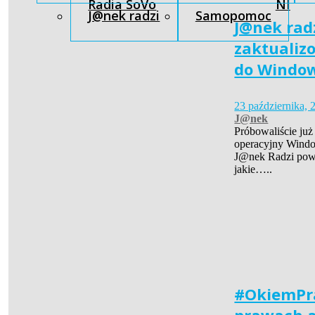
Radia SoVo
NI
J@nek radzi
Samopomoc
J@nek radz
zaktualiz
do Window
23 października, 
J@nek
Próbowaliście już
operacyjny Windo
J@nek Radzi powi
jakie…..
#OkiemPr