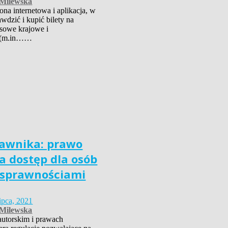
-Milewska
ona internetowa i aplikacja, w
wdzić i kupić bilety na
usowe krajowe i
 (m.in……
awnika: prawo
a dostęp dla osób
osprawnościami
lipca, 2021
-Milewska
autorskim i prawach