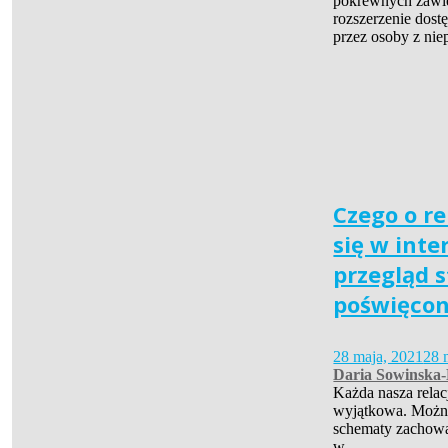
pokrewnych zawie
rozszerzenie dost
przez osoby z n
Czego o r
się w inte
przegląd 
poświęcon
28 maja, 2021
28 
Daria Sowinska
Każda nasza relac
wyjątkowa. Możn
schematy zachowa
w…..