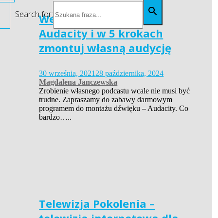
Search for:
Webinarium – poznaj
Audacity i w 5 krokach
zmontuj własną audycję
30 września, 2021
28 października, 2024
Magdalena Janczewska
Zrobienie własnego podcastu wcale nie musi być
trudne. Zapraszamy do zabawy darmowym
programem do montażu dźwięku – Audacity. Co
bardzo…..
Telewizja Pokolenia –