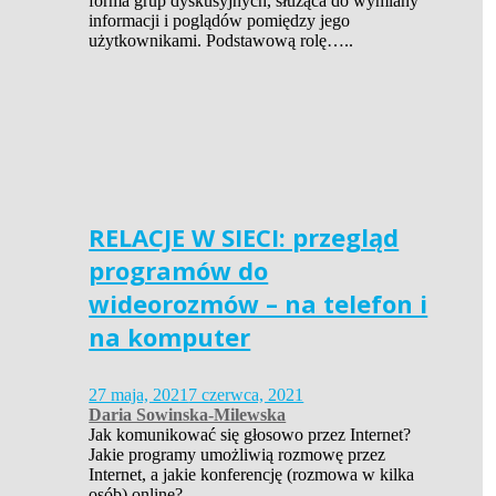
forma grup dyskusyjnych, służąca do wymiany
informacji i poglądów pomiędzy jego
użytkownikami. Podstawową rolę…..
RELACJE W SIECI: przegląd
programów do
wideorozmów – na telefon i
na komputer
27 maja, 2021
7 czerwca, 2021
Daria Sowinska-Milewska
Jak komunikować się głosowo przez Internet?
Jakie programy umożliwią rozmowę przez
Internet, a jakie konferencję (rozmowa w kilka
osób) online?…..