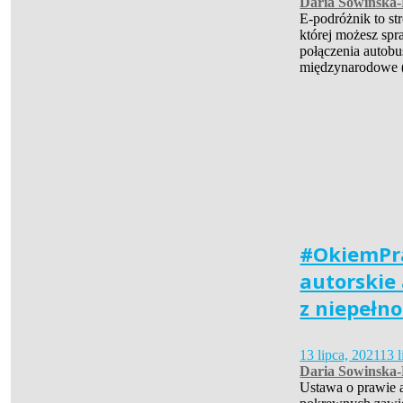
Daria Sowinska
E-podróżnik to str
której możesz spra
połączenia autob
międzynarodowe
#OkiemPr
autorskie 
z niepełn
13 lipca, 2021
13 
Daria Sowinska
Ustawa o prawie 