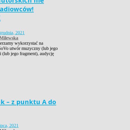
utorskich nie
 radiowców!
K
grudnia, 2021
-Milewska
erzamy wykorzystać na
 SoVo utwór muzyczny (lub jego
ki (lub jego fragment), audycję
k – z punktu A do
lipca, 2021