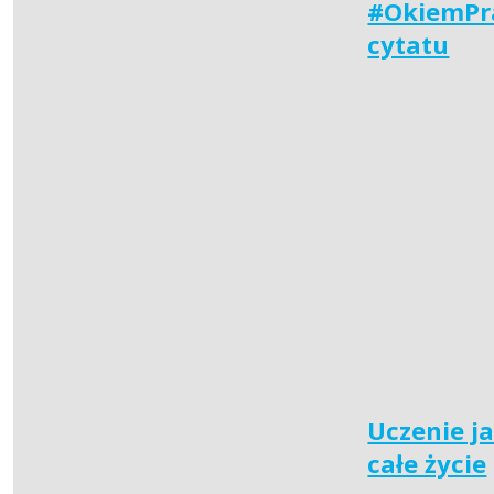
#OkiemPr
cytatu
Uczenie j
całe życie