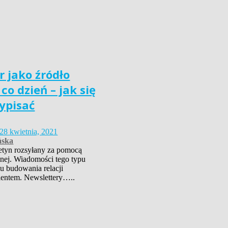
 jako źródło
co dzień – jak się
ypisać
28 kwietnia, 2021
ńska
letyn rozsyłany za pomocą
znej. Wiadomości tego typu
lu budowania relacji
ientem. Newslettery…..