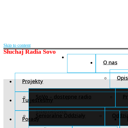
Skip to content
Słuchaj Radia Sovo
O nas
Opis
Projekty
SoVo – dostępne radio
Pr
Tu jesteśmy
internetowe
Senioralne Oddziały
Oddzia
Porady