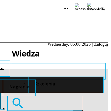
Wednesday, 05.08.2026
|
Zaloguj
Wiedza
ra
Szkolenia
Nagrania