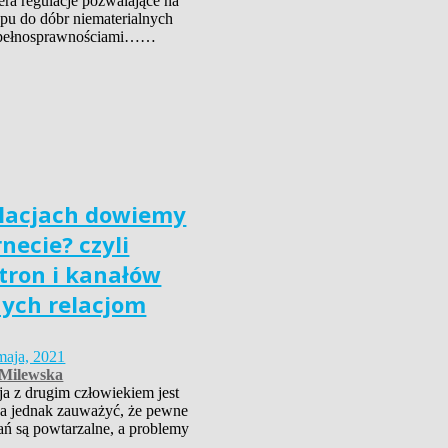
ra regulacje pozwalające na
ępu do dóbr niematerialnych
iepełnosprawnościami……
elacjach dowiemy
rnecie? czyli
stron i kanałów
ych relacjom
maja, 2021
-Milewska
ja z drugim człowiekiem jest
a jednak zauważyć, że pewne
ń są powtarzalne, a problemy