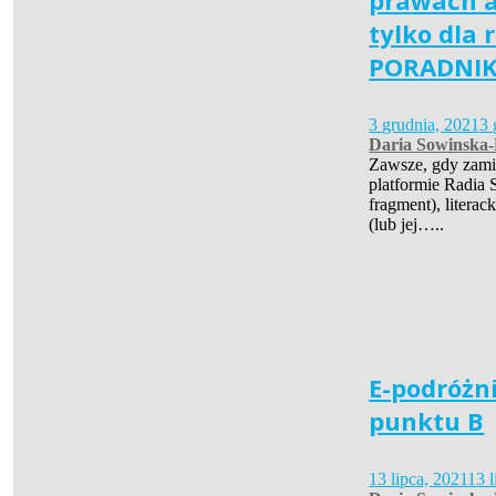
prawach a
tylko dla
PORADNI
3 grudnia, 2021
3 
Daria Sowinska
Zawsze, gdy zami
platformie Radia
fragment), literac
(lub jej…..
E-podróżni
punktu B
13 lipca, 2021
13 