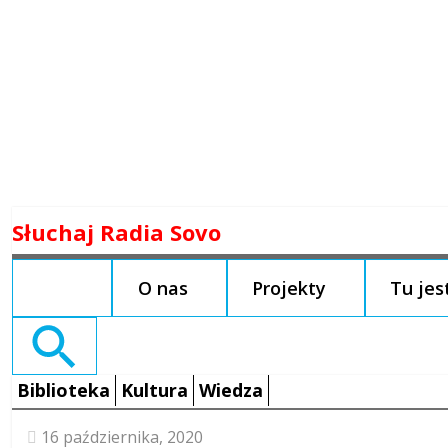
Skip
Słuchaj Radia Sovo
to
content
O nas
Projekty
Tu je
Search
for:
Biblioteka
Kultura
Wiedza
16 października, 2020