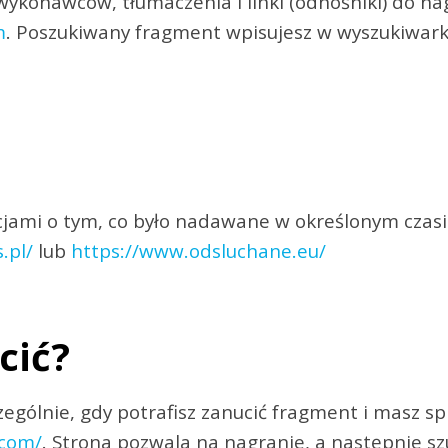
wykonawców, tłumaczenia i linki (odnośniki) do n
m
. Poszukiwany fragment wpisujesz w wyszukiwar
acjami o tym, co było nadawane w określonym czas
.pl/
lub
https://www.odsluchane.eu/
cić?
zególnie, gdy potrafisz zanucić fragment i masz s
.com/
. Strona pozwala na nagranie, a następnie s