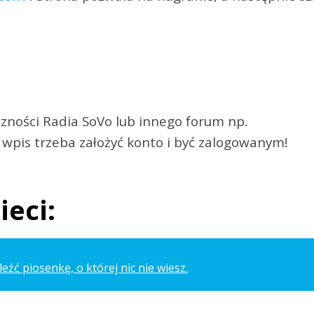
ności Radia SoVo lub innego forum np.
 wpis trzeba założyć konto i być zalogowanym!
ieci:
eźć piosenkę, o której nic nie wiesz.