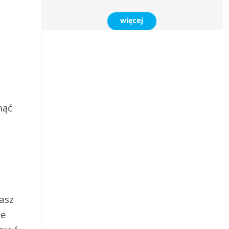
więcej
nąć
asz
ie