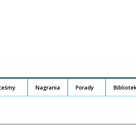
steśmy
Nagrania
Porady
Bibliote