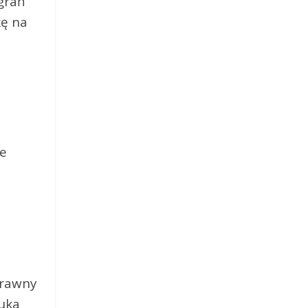
agrań
kę na
ie
prawny
zuka