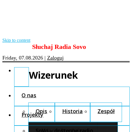
Skip to content
Słuchaj Radia Sovo
Friday, 07.08.2026
|
Zaloguj
Wizerunek
O nas
Opis
Historia
Zespół
Projekty
Fundacja Pro Cultura
SoVo – dostępne radio