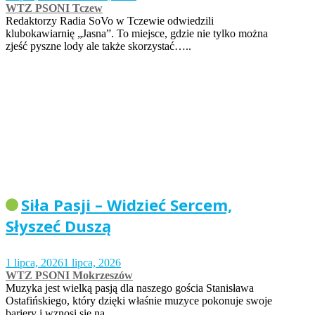
WTZ PSONI Tczew
Redaktorzy Radia SoVo w Tczewie odwiedzili
klubokawiarnię „Jasna”. To miejsce, gdzie nie tylko można
zjeść pyszne lody ale także skorzystać…..
Siła Pasji – Widzieć Sercem,
Słyszeć Duszą
1 lipca, 2026
1 lipca, 2026
WTZ PSONI Mokrzeszów
Muzyka jest wielką pasją dla naszego gościa Stanisława
Ostafińskiego, który dzięki właśnie muzyce pokonuje swoje
bariery i wznosi się na…..