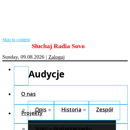
Skip to content
Słuchaj Radia Sovo
Sunday, 09.08.2026
|
Zaloguj
Audycje
O nas
Opis
Historia
Zespół
Projekty
Fundacja Pro Cultura
SoVo – dostępne radio