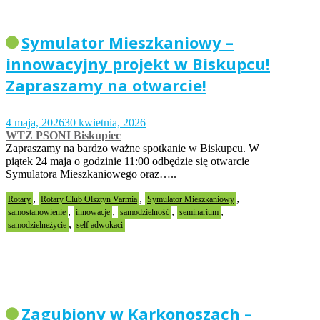
Symulator Mieszkaniowy –
innowacyjny projekt w Biskupcu!
Zapraszamy na otwarcie!
4 maja, 2026
30 kwietnia, 2026
WTZ PSONI Biskupiec
Zapraszamy na bardzo ważne spotkanie w Biskupcu. W
piątek 24 maja o godzinie 11:00 odbędzie się otwarcie
Symulatora Mieszkaniowego oraz…..
,
,
,
Rotary
Rotary Club Olsztyn Varmia
Symulator Mieszkaniowy
,
,
,
,
samostanowienie
innowacje
samodzielność
seminarium
,
samodzielneżycie
self adwokaci
Zagubiony w Karkonoszach –