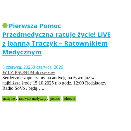
Pierwsza Pomoc
Przedmedyczna ratuje życie! LIVE
z Joanną Traczyk – Ratownikiem
Medycznym
8 czerwca, 2026
3 czerwca, 2026
WTZ PSONI Mokrzeszów
Serdecznie zapraszamy na audycję na żywo już w
najbliższą środę 15.10.2025 r. o godz. 12:00 Redaktorzy
Radio SoVo , będą…..
,
,
,
na żywo
ratownik medyczny
pomoc
zdrowie