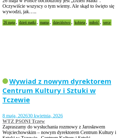
26 maja w Polsce obchodzony jest „Dzień Matki”.
Oczywiście wszyscy o tym wiemy. Ale skąd to święto się
wywodzi, jak…..
,
,
,
,
,
,
26 maja
dzień matki
mama
dzieciństwo
kobieta
miłość
serce
Wywiad z nowym dyrektorem
Centrum Kultury i Sztuki w
Tczewie
8 maja, 2026
30 kwietnia, 2026
WTZ PSONI Tczew
Zapraszamy do wysłuchania rozmowy z Jarosławem
Wojciechowskim – nowym dyrektorem Centrum Kultury i
Sztuki w Tczewie. Centrum Kultury i Sztuki…..