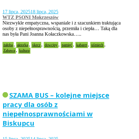
17 lipca, 2025
18 lipca, 2025
WTZ PSONI Mokrzeszów
Niezwykle empatyczna, wspaniale i z szacunkiem traktująca
osoby z niepełnosprawnością, przemiła i ciepła… Taką dla
nas była Pani Joanna Kołaczkowska…..
,
,
,
,
,
,
,
żałoba
aktorka
skecz
dowcipy
pamięć
kabaret
uśmiech
,
Zabawa
kultura
SZAMA BUS – kolejne miejsce
pracy dla osób z
niepełnosprawnościami w
Biskupcu
15 lipca, 2025
14 lipca, 2025