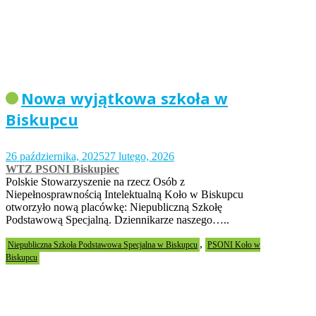
Nowa wyjątkowa szkoła w
Biskupcu
26 października, 2025
27 lutego, 2026
WTZ PSONI Biskupiec
Polskie Stowarzyszenie na rzecz Osób z
Niepełnosprawnością Intelektualną Koło w Biskupcu
otworzyło nową placówkę: Niepubliczną Szkołę
Podstawową Specjalną. Dziennikarze naszego…..
,
Niepubliczna Szkoła Podstawowa Specjalna w Biskupcu
PSONI Koło w
Biskupcu