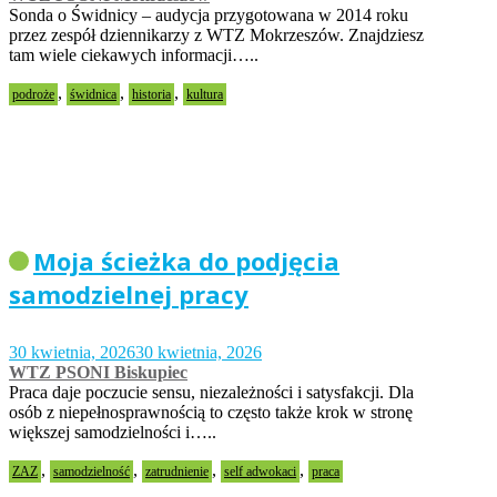
Sonda o Świdnicy – audycja przygotowana w 2014 roku
przez zespół dziennikarzy z WTZ Mokrzeszów. Znajdziesz
tam wiele ciekawych informacji…..
,
,
,
podroże
świdnica
historia
kultura
Moja ścieżka do podjęcia
samodzielnej pracy
30 kwietnia, 2026
30 kwietnia, 2026
WTZ PSONI Biskupiec
Praca daje poczucie sensu, niezależności i satysfakcji. Dla
osób z niepełnosprawnością to często także krok w stronę
większej samodzielności i…..
,
,
,
,
ZAZ
samodzielność
zatrudnienie
self adwokaci
praca