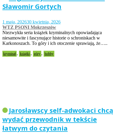
Sławomir Gortych
1 maja, 2026
30 kwietnia, 2026
WTZ PSONI Mokrzeszów
Niezwykła seria książek kryminalnych opowiadająca
niesamowite i fascynujące historie o schroniskach w
Karkonoszach. To góry i ich otoczenie sprawiają, że…..
,
,
,
kryminał
książki
góry
hobby
Jarosławscy self-adwokaci chcą
wydać przewodnik w tekście
łatwym do czytania