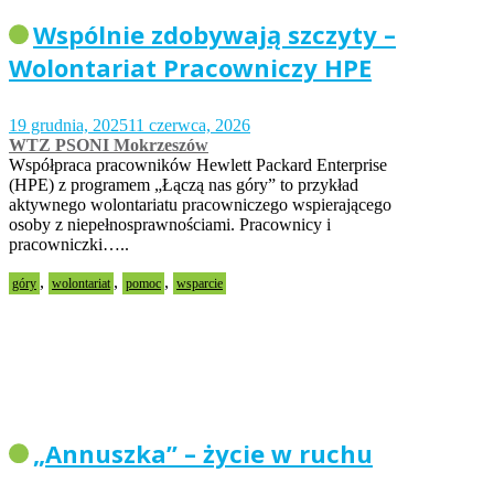
Wspólnie zdobywają szczyty –
Wolontariat Pracowniczy HPE
19 grudnia, 2025
11 czerwca, 2026
WTZ PSONI Mokrzeszów
Współpraca pracowników Hewlett Packard Enterprise
(HPE) z programem „Łączą nas góry” to przykład
aktywnego wolontariatu pracowniczego wspierającego
osoby z niepełnosprawnościami. Pracownicy i
pracowniczki…..
,
,
,
góry
wolontariat
pomoc
wsparcie
„Annuszka” – życie w ruchu