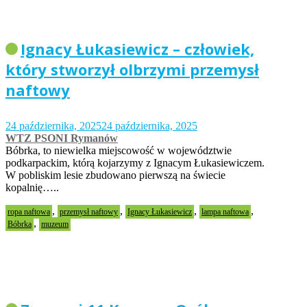
Ignacy Łukasiewicz – człowiek,
który stworzył olbrzymi przemysł
naftowy
24 października, 2025
24 października, 2025
WTZ PSONI Rymanów
Bóbrka, to niewielka miejscowość w województwie
podkarpackim, którą kojarzymy z Ignacym Łukasiewiczem.
W pobliskim lesie zbudowano pierwszą na świecie
kopalnię…..
,
,
,
,
ropa naftowa
przemysł naftowy
Ignacy Łukasiewicz
lampa naftowa
,
Bóbrka
muzeum