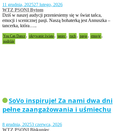
11 grudnia, 2025
27 lutego, 2026
WTZ PSONI Bytom
Dziś w naszej audycji przeniesiemy się w świat tańca,
emocji i scenicznej pasji. Naszą bohaterką jest Annuszka –
tancerka, która…..
,
,
,
,
,
,
You Can Dance
okrywanie świata
taniec
ruch
pasja
emocje
podróże
SoVo inspiruje! Za nami dwa dni
pełne zaangażowania i uśmiechu
8 grudnia, 2025
3 czerwca, 2026
WTZ PSONI Biskupiec