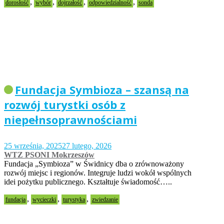
,
,
,
,
dorosłość
wybór
dojrzałość
odpowiedzialność
sonda
Fundacja Symbioza – szansą na
rozwój turystki osób z
niepełnsoprawnościami
25 września, 2025
27 lutego, 2026
WTZ PSONI Mokrzeszów
Fundacja „Symbioza” w Świdnicy dba o zrównoważony
rozwój miejsc i regionów. Integruje ludzi wokół wspólnych
idei pożytku publicznego. Kształtuje świadomość…..
,
,
,
fundacja
wycieczki
turystyka
zwiedzanie