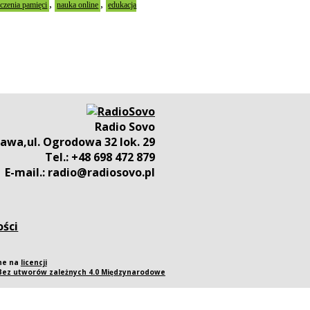
,
,
czenia pamięci
nauka online
edukacja
Radio Sovo
awa,ul. Ogrodowa 32 lok. 29
Tel.: +48 698 472 879
E-mail.: radio@radiosovo.pl
ości
pne na
licencji
 Bez utworów zależnych 4.0 Międzynarodowe