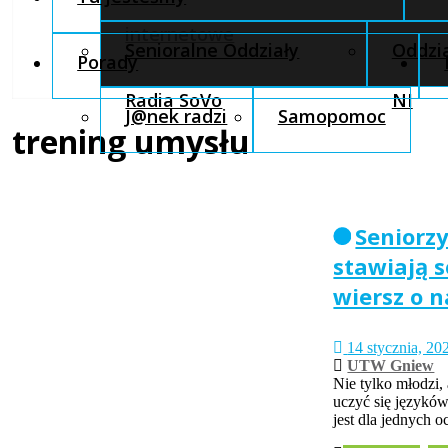
internetowe
Senioralne Oddziały
Oddzia
Porady
Radia SoVo
NI
J@nek radzi
Samopomoc
trening umysłu
Seniorzy
stawiają 
wiersz o 
14 stycznia, 20
UTW Gniew
Nie tylko młodzi,
uczyć się języków
jest dla jednych 