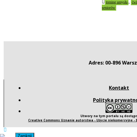
,
trening umysłu
ćwi
seniorów
Adres: 00-896 Warsz
Kontakt
Polityka prywatn
Utwory na tym portalu są dostę
Creative Commons Uznanie autorstwa - Użycie niekomercyjne -
Zamknij