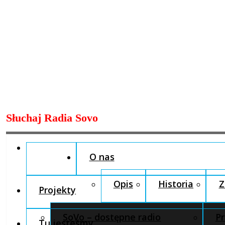
Skip
Słuchaj Radia Sovo
to
content
O nas
Opis
Historia
Z
Projekty
SoVo – dostępne radio
Pr
Tu jesteśmy