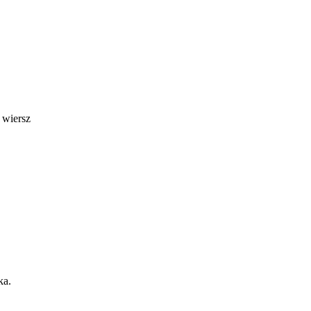
 wiersz
ka.