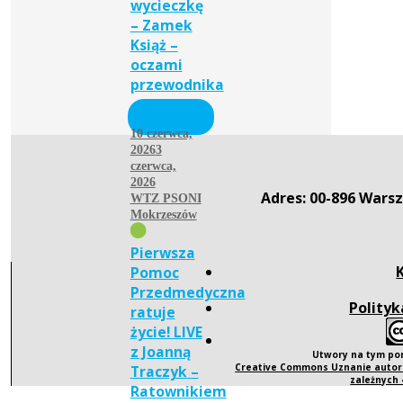
wycieczkę
– Zamek
Książ –
oczami
przewodnika
10 czerwca,
2026
3
czerwca,
2026
Adres: 00-896 Warsz
WTZ PSONI
Mokrzeszów
Pierwsza
Pomoc
Przedmedyczna
Polityk
ratuje
życie! LIVE
z Joanną
Utwory na tym po
Creative Commons Uznanie autors
Traczyk –
zależnych
Ratownikiem