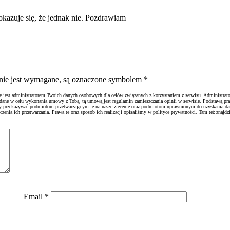
u okazuje się, że jednak nie. Pozdrawiam
ienie jest wymagane, są oznaczone symbolem
*
ie jest administratorem Twoich danych osobowych dla celów związanych z korzystaniem z serwisu. Administrato
 dane w celu wykonania umowy z Tobą, tą umową jest regulamin zamieszczania opinii w serwisie. Podstawą pr
emy przekazywać podmiotom przetwarzającym je na nasze zlecenie oraz podmiotom uprawnionym do uzyskania d
nia ich przetwarzania. Prawa te oraz sposób ich realizacji opisaliśmy w polityce prywatności. Tam też znajdzi
Email
*