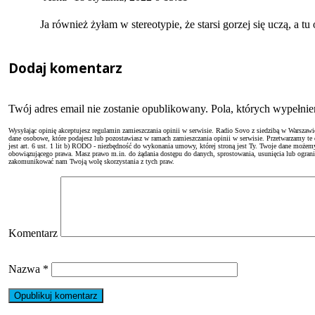
Ja również żyłam w stereotypie, że starsi gorzej się uczą, a t
Dodaj komentarz
Twój adres email nie zostanie opublikowany. Pola, których wypełn
Wysyłając opinię akceptujesz regulamin zamieszczania opinii w serwisie. Radio Sovo z siedzibą w Warszaw
dane osobowe, które podajesz lub pozostawiasz w ramach zamieszczania opinii w serwisie. Przetwarzamy te
jest art. 6 ust. 1 lit b) RODO - niezbędność do wykonania umowy, której stroną jest Ty. Twoje dane moż
obowiązującego prawa. Masz prawo m.in. do żądania dostępu do danych, sprostowania, usunięcia lub ogranicze
zakomunikować nam Twoją wolę skorzystania z tych praw.
Komentarz
Nazwa
*