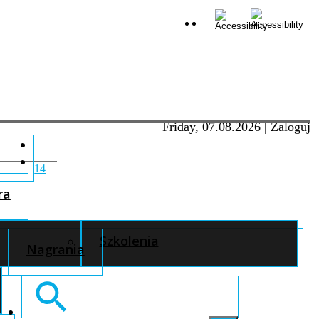
Friday, 07.08.2026
|
Zaloguj
14
ra
Szkolenia
Nagrania