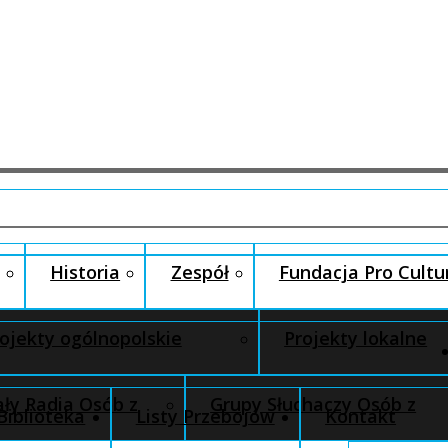
Historia
Zespół
Fundacja Pro Cultu
ojekty ogólnopolskie
Projekty lokalne
ły Radia Osób z
Grupy Słuchaczy Osób z
Biblioteka
Listy Przebojów
Kontakt