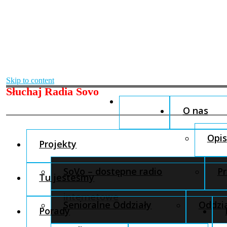
Skip to content
Słuchaj Radia Sovo
O nas
Opis
Projekty
SoVo – dostępne radio
Pr
Tu jesteśmy
internetowe
Senioralne Oddziały
Oddzia
Porady