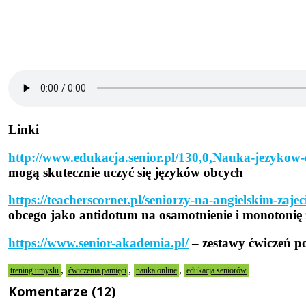
Linki
http://www.edukacja.senior.pl/130,0,Nauka-jezykow
mogą skutecznie uczyć się języków obcych
https://teacherscorner.pl/seniorzy-na-angielskim-zaje
obcego jako antidotum na osamotnienie i monotonię
https://www.senior-akademia.pl/
–
zestawy ćwiczeń p
,
,
,
trening umysłu
ćwiczenia pamięci
nauka online
edukacja seniorów
Komentarze (12)