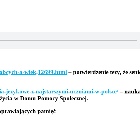
-obcych-a-wiek,12699.html
– potwierdzenie tezy, że sen
cia-jezykowe-z-najstarszymi-uczniami-w-polsce/
– nauka
 życia w Domu Pomocy Społecznej.
oprawiających pamięć