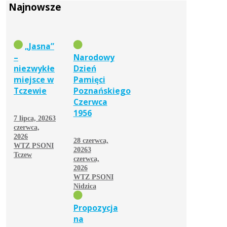
Najnowsze
„Jasna”
–
Narodowy
niezwykłe
Dzień
miejsce w
Pamięci
Tczewie
Poznańskiego
Czerwca
1956
7 lipca, 2026
3
czerwca,
2026
28 czerwca,
WTZ PSONI
2026
3
Tczew
czerwca,
2026
WTZ PSONI
Nidzica
Propozycja
na