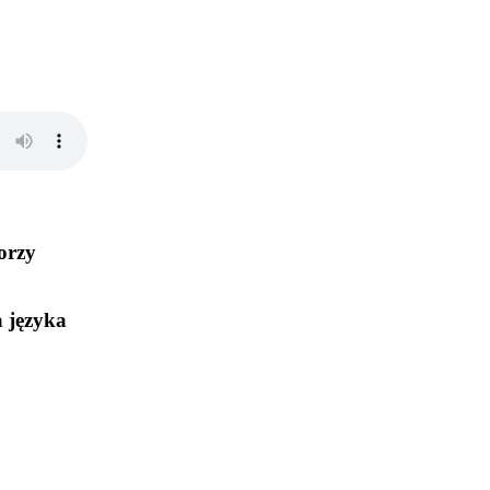
iorzy
 języka