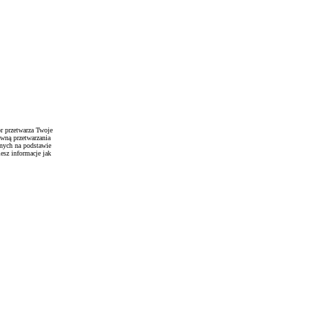
r przetwarza Twoje
awną przetwarzania
anych na podstawie
esz informacje jak