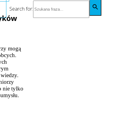
Search for:
zyków
orzy mogą
obcych.
nych
órym
 wiedzy.
niorzy
o nie tylko
 umysłu.