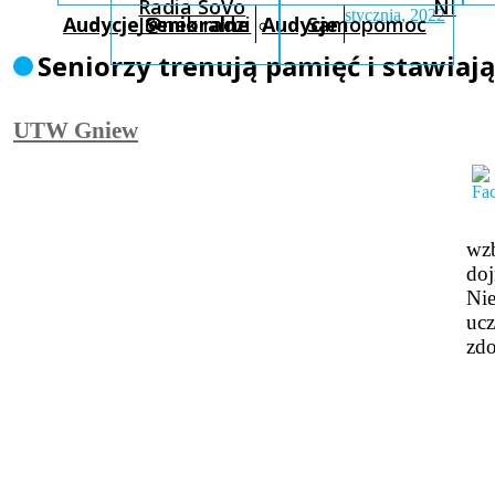
Radia SoVo
NI
stycznia, 2022
Audycje Senioralne
J@nek radzi
Audycje
Samopomoc
Seniorzy trenują pamięć i stawiaj
UTW Gniew
wzb
doj
Nie
ucz
zdo