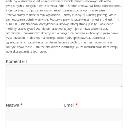
siedzibą w Warszawie jest administratorem Twoich danych osobowych dla celów
związanych z korzystaniem z serwisu. Administrator przetwarza Twoje dane osobowe,
które podajesz lub pozostawiasz w ramach zamieszczania opinii w serwisie.
Przetwarzamy te dane w celu wykonania umowy z Tobą, tą umową jest regulamin
zamieszczania opinii w serwisie. Podstawą prawną przetwarzania jest art. 6 ust. 1 lit
b) RODO - niezbędność do wykonania umowy, której stroną jest Ty. Twoje dane
możemy przekazywać podmiotom przetwarzającym je na nasze zlecenie oraz
podmiotom uprawnionym do uzyskania danych na podstawie obowiązującego prawa.
Masz prawo m.in. do żądania dostępu do danych, sprostowania, usunięcia lub
ograniczenia ich przetwarzania. Prawa te oraz sposób ich realizacji opisaliśmy w
polityce prywatności. Tam też znajdziesz informacje jak zakomunikować nam Twoją
wolę skorzystania z tych praw.
Komentarz
Nazwa
*
Email
*