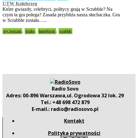
UTW Kołobrzeg
Które gwiazdy, celebryci, politycy grają w Scrabble? Na
czym ta gra polega? Zasada przybliża nasza słuchaczka. Gra
w Scrabble została…..
,
,
,
gry logiczne
lexiko
łamigłówki
scrabble
Radio Sovo
Adres: 00-896 Warszawa,ul. Ogrodowa 32 lok. 29
Tel.: +48 698 472 879
E-mail.: radio@radiosovo.pl
Kontakt
Polityka prywatności