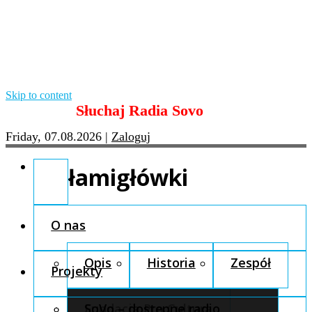
Skip to content
Słuchaj Radia Sovo
Friday, 07.08.2026
|
Zaloguj
łamigłówki
O nas
Opis
Historia
Zespół
Projekty
Fundacja Pro Cultura
SoVo – dostępne radio