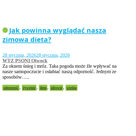
Jak powinna wyglądać nasza
zimowa dieta?
28 stycznia, 2026
28 stycznia, 2026
WTZ PSONI Otwock
Za oknem śnieg i mróz. Taka pogoda może źle wpływać na
nasze samopoczucie i osłabiać naszą odporność. Jednym ze
sposobów…..
,
,
,
,
odporność
żywienie
dieta
zdrowie
wiedza