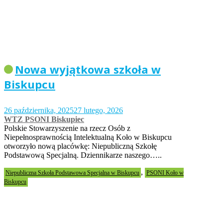
Nowa wyjątkowa szkoła w
Biskupcu
26 października, 2025
27 lutego, 2026
WTZ PSONI Biskupiec
Polskie Stowarzyszenie na rzecz Osób z
Niepełnosprawnością Intelektualną Koło w Biskupcu
otworzyło nową placówkę: Niepubliczną Szkołę
Podstawową Specjalną. Dziennikarze naszego…..
,
Niepubliczna Szkoła Podstawowa Specjalna w Biskupcu
PSONI Koło w
Biskupcu