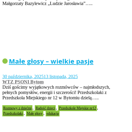
Małgorzaty Bazylewicz „Ludzie Jarosławia”…..
Małe głosy – wielkie pasje
30 października, 2025
13 listopada, 2025
WTZ PSONI Bytom
Dziś gościmy wyjątkowych rozmówców – najmłodszych,
pełnych pomysłów, energii i szczerości! Przedszkolaki z
Przedszkola Miejskiego nr 12 w Bytomiu dzielą…..
,
,
,
Rozmowy z dziećmi
Radość dzieci
Przedszkole Miejskie nr12
,
,
Przedszkolaki
Małe głosy
edukacja