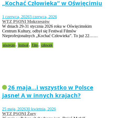
„Kochać Człowieka” w Oświęcimiu
1 czerwca, 2026
3 czerwca, 2026
WTZ PSONI Mokrzeszów
W dniach 29-31 stycznia 2026 roku w Oświęcimskim
Centrum Kultury, odbył się Festiwal Filmów
Nieprofesjonalnych „Kochać Człowieka”. To już 22……
,
,
,
oświęcim
festiwal
Film
człowiek
26 maja…i wszystko w Polsce
jasne! A w innych krajach?
25 maja, 2026
30 kwietnia, 2026
WTZ PSONI Żory