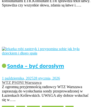
konsultantami ETR.Konsultant ETR sprawdza tekst łatwy.
Sprawdza czy wszystkie słowa, zdania są łatwe i…..
Sonda – być dorosłym
1 października, 2025
28 stycznia, 2026
WTZ PSONI Warszawa
Z ogromną przyjemnością radiowcy WTZ Warszawa
zapraszają do wysłuchania sondy przeprowadzonej w
Łazienkach Królewskich. UWAGA aby dobrze wsłuchać
się w…..