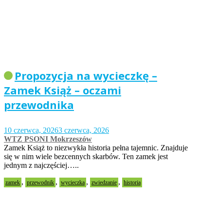
Propozycja na wycieczkę –
Zamek Książ – oczami
przewodnika
10 czerwca, 2026
3 czerwca, 2026
WTZ PSONI Mokrzeszów
Zamek Książ to niezwykła historia pełna tajemnic. Znajduje
się w nim wiele bezcennych skarbów. Ten zamek jest
jednym z najczęściej…..
,
,
,
,
zamek
przewodnik
wycieczka
zwiedzanie
historia