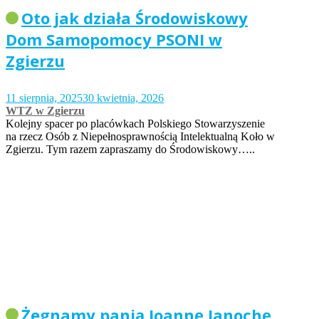
Oto jak działa Środowiskowy
Dom Samopomocy PSONI w
Zgierzu
11 sierpnia, 2025
30 kwietnia, 2026
WTZ w Zgierzu
Kolejny spacer po placówkach Polskiego Stowarzyszenie
na rzecz Osób z Niepełnosprawnością Intelektualną Koło w
Zgierzu. Tym razem zapraszamy do Środowiskowy…..
Żegnamy panią Joannę Janochę