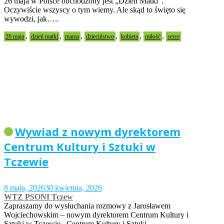
26 maja w Polsce obchodzony jest „Dzień Matki”.
Oczywiście wszyscy o tym wiemy. Ale skąd to święto się
wywodzi, jak…..
,
,
,
,
,
,
26 maja
dzień matki
mama
dzieciństwo
kobieta
miłość
serce
Wywiad z nowym dyrektorem
Centrum Kultury i Sztuki w
Tczewie
8 maja, 2026
30 kwietnia, 2026
WTZ PSONI Tczew
Zapraszamy do wysłuchania rozmowy z Jarosławem
Wojciechowskim – nowym dyrektorem Centrum Kultury i
Sztuki w Tczewie. Centrum Kultury i Sztuki…..