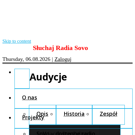
Skip to content
Słuchaj Radia Sovo
Thursday, 06.08.2026
|
Zaloguj
Audycje
O nas
Opis
Historia
Zespół
Projekty
Fundacja Pro Cultura
SoVo – dostępne radio