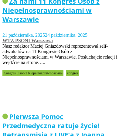
Za nami 11 Kongres Osób z
Niepełnosprawnościami w
Warszawie
21 października, 2025
24 października, 2025
WTZ PSONI Warszawa
Nasz redaktor Maciej Gniazdowski reprezentował self-
adwokatów na 11 Kongresie Osób z
Niepełnosprawnościami w Warszawie. Posłuchajcie relacji i
wejdźcie na stronę…..
,
Kongres Osób z Niepełnosprawnościami
kongres
Pierwsza Pomoc
Przedmedyczna ratuje życie!
Retransmisja z LIVE’a z Joanną