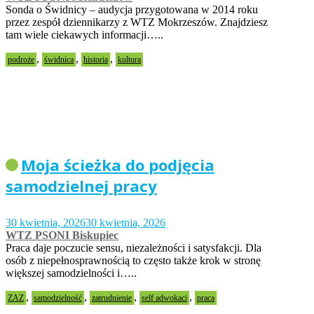
Sonda o Świdnicy – audycja przygotowana w 2014 roku
przez zespół dziennikarzy z WTZ Mokrzeszów. Znajdziesz
tam wiele ciekawych informacji…..
,
,
,
podroże
świdnica
historia
kultura
Moja ścieżka do podjęcia
samodzielnej pracy
30 kwietnia, 2026
30 kwietnia, 2026
WTZ PSONI Biskupiec
Praca daje poczucie sensu, niezależności i satysfakcji. Dla
osób z niepełnosprawnością to często także krok w stronę
większej samodzielności i…..
,
,
,
,
ZAZ
samodzielność
zatrudnienie
self adwokaci
praca