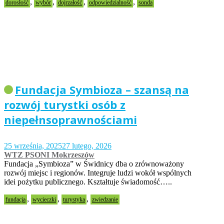
,
,
,
,
dorosłość
wybór
dojrzałość
odpowiedzialność
sonda
Fundacja Symbioza – szansą na
rozwój turystki osób z
niepełnsoprawnościami
25 września, 2025
27 lutego, 2026
WTZ PSONI Mokrzeszów
Fundacja „Symbioza” w Świdnicy dba o zrównoważony
rozwój miejsc i regionów. Integruje ludzi wokół wspólnych
idei pożytku publicznego. Kształtuje świadomość…..
,
,
,
fundacja
wycieczki
turystyka
zwiedzanie