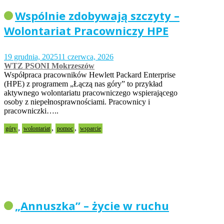
Wspólnie zdobywają szczyty –
Wolontariat Pracowniczy HPE
19 grudnia, 2025
11 czerwca, 2026
WTZ PSONI Mokrzeszów
Współpraca pracowników Hewlett Packard Enterprise
(HPE) z programem „Łączą nas góry” to przykład
aktywnego wolontariatu pracowniczego wspierającego
osoby z niepełnosprawnościami. Pracownicy i
pracowniczki…..
,
,
,
góry
wolontariat
pomoc
wsparcie
„Annuszka” – życie w ruchu