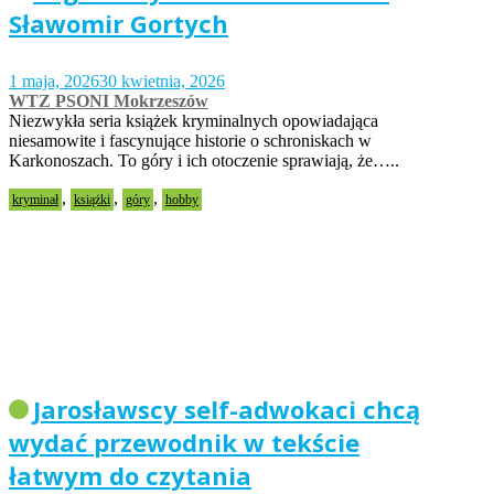
Sławomir Gortych
1 maja, 2026
30 kwietnia, 2026
WTZ PSONI Mokrzeszów
Niezwykła seria książek kryminalnych opowiadająca
niesamowite i fascynujące historie o schroniskach w
Karkonoszach. To góry i ich otoczenie sprawiają, że…..
,
,
,
kryminał
książki
góry
hobby
Jarosławscy self-adwokaci chcą
wydać przewodnik w tekście
łatwym do czytania