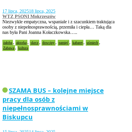
17 lipca, 2025
18 lipca, 2025
WTZ PSONI Mokrzeszów
Niezwykle empatyczna, wspaniale i z szacunkiem traktująca
osoby z niepełnosprawnością, przemiła i ciepła… Taką dla
nas była Pani Joanna Kołaczkowska…..
,
,
,
,
,
,
,
żałoba
aktorka
skecz
dowcipy
pamięć
kabaret
uśmiech
,
Zabawa
kultura
SZAMA BUS – kolejne miejsce
pracy dla osób z
niepełnosprawnościami w
Biskupcu
15 lipca, 2025
14 lipca, 2025