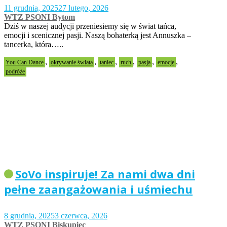
11 grudnia, 2025
27 lutego, 2026
WTZ PSONI Bytom
Dziś w naszej audycji przeniesiemy się w świat tańca,
emocji i scenicznej pasji. Naszą bohaterką jest Annuszka –
tancerka, która…..
,
,
,
,
,
,
You Can Dance
okrywanie świata
taniec
ruch
pasja
emocje
podróże
SoVo inspiruje! Za nami dwa dni
pełne zaangażowania i uśmiechu
8 grudnia, 2025
3 czerwca, 2026
WTZ PSONI Biskupiec