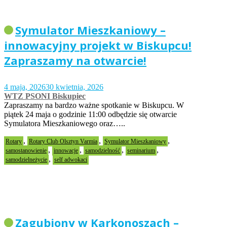
Symulator Mieszkaniowy –
innowacyjny projekt w Biskupcu!
Zapraszamy na otwarcie!
4 maja, 2026
30 kwietnia, 2026
WTZ PSONI Biskupiec
Zapraszamy na bardzo ważne spotkanie w Biskupcu. W
piątek 24 maja o godzinie 11:00 odbędzie się otwarcie
Symulatora Mieszkaniowego oraz…..
,
,
,
Rotary
Rotary Club Olsztyn Varmia
Symulator Mieszkaniowy
,
,
,
,
samostanowienie
innowacje
samodzielność
seminarium
,
samodzielneżycie
self adwokaci
Zagubiony w Karkonoszach –