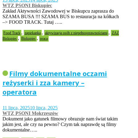
WTZ PSONI Biskupiec
Zakład Aktywności Zawodowej w Biskupcu zaprasza do
SZAMA BUSA !!! SZAMA BUS to restauracja na kółkach
–> FOOD TRACK. Tutaj …..
,
,
,
Food Track
zapiekanka
aktywizacja osób z niepełnosprawnościami
ZAZ
,
,
Biskupiec
Biskupiec
praca
Filmy dokumentalne oczami
reżyserki i zza kamery –
operatora
11 lipca, 2025
10 lipca, 2025
WTZ PSONI Mokrzeszów
Dokument jako gatunek filmowy obrazuje nam świat takim
jakim jest, ale czy na pewno? Czym tak naprawdę są filmy
dokumentalne…..