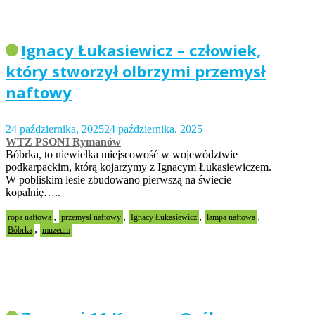
Ignacy Łukasiewicz – człowiek,
który stworzył olbrzymi przemysł
naftowy
24 października, 2025
24 października, 2025
WTZ PSONI Rymanów
Bóbrka, to niewielka miejscowość w województwie
podkarpackim, którą kojarzymy z Ignacym Łukasiewiczem.
W pobliskim lesie zbudowano pierwszą na świecie
kopalnię…..
,
,
,
,
ropa naftowa
przemysł naftowy
Ignacy Łukasiewicz
lampa naftowa
,
Bóbrka
muzeum