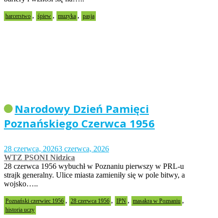
,
,
,
harcerstwo
śpiew
muzyka
pasja
Narodowy Dzień Pamięci
Poznańskiego Czerwca 1956
28 czerwca, 2026
3 czerwca, 2026
WTZ PSONI Nidzica
28 czerwca 1956 wybuchł w Poznaniu pierwszy w PRL-u
strajk generalny. Ulice miasta zamieniły się w pole bitwy, a
wojsko…..
,
,
,
,
Poznański czerwiec 1956
28 czerwca 1956
IPN
masakra w Poznaniu
historia uczy