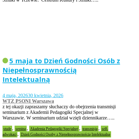
5 maja to Dzień Godności Osób z
Niepełnosprawnością
Intelektualną
4 maja, 2026
30 kwietnia, 2026
WTZ PSONI Warszawa
z tej okazji zapraszamy słuchaczy do obejrzenia transmisji
seminarium z Akademii Pedagogiki Specjalnej w
Warszawie. W seminarium udział wzięli dziennikarze…..
,
,
,
,
stude
semina
Akademia Pedagogiki Specjalnej
transmisja
self-
,
adwokaci
Dzień Godności Osoby z Niepełnosprawnością Intelektualną