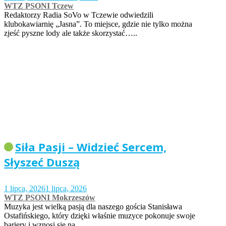
WTZ PSONI Tczew
Redaktorzy Radia SoVo w Tczewie odwiedzili
klubokawiarnię „Jasna”. To miejsce, gdzie nie tylko można
zjeść pyszne lody ale także skorzystać…..
Siła Pasji – Widzieć Sercem,
Słyszeć Duszą
1 lipca, 2026
1 lipca, 2026
WTZ PSONI Mokrzeszów
Muzyka jest wielką pasją dla naszego gościa Stanisława
Ostafińskiego, który dzięki właśnie muzyce pokonuje swoje
bariery i wznosi się na…..