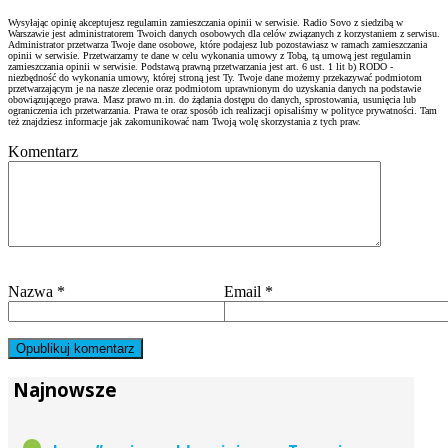
Wysyłając opinię akceptujesz regulamin zamieszczania opinii w serwisie. Radio Sovo z siedzibą w
Warszawie jest administratorem Twoich danych osobowych dla celów związanych z korzystaniem z serwisu.
Administrator przetwarza Twoje dane osobowe, które podajesz lub pozostawiasz w ramach zamieszczania
opinii w serwisie. Przetwarzamy te dane w celu wykonania umowy z Tobą, tą umową jest regulamin
zamieszczania opinii w serwisie. Podstawą prawną przetwarzania jest art. 6 ust. 1 lit b) RODO -
niezbędność do wykonania umowy, której stroną jest Ty. Twoje dane możemy przekazywać podmiotom
przetwarzającym je na nasze zlecenie oraz podmiotom uprawnionym do uzyskania danych na podstawie
obowiązującego prawa. Masz prawo m.in. do żądania dostępu do danych, sprostowania, usunięcia lub
ograniczenia ich przetwarzania. Prawa te oraz sposób ich realizacji opisaliśmy w polityce prywatności. Tam
też znajdziesz informacje jak zakomunikować nam Twoją wolę skorzystania z tych praw.
Komentarz
Nazwa
*
Email
*
Najnowsze