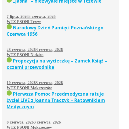
„Jasna” – niezwykłe miejsce w Tczewie
7 lipca, 2026
3 czerwca, 2026
WTZ PSONI Tczew
Narodowy Dzień Pamięci Poznańskiego
Czerwca 1956
28 czerwca, 2026
3 czerwca, 2026
WTZ PSONI Nidzica
Propozycja na wycieczkę – Zamek Książ –
oczami przewodnika
10 czerwca, 2026
3 czerwca, 2026
WTZ PSONI Mokrzeszów
Pierwsza Pomoc Przedmedyczna ratuje
życie! LIVE z Joanną Traczyk – Ratownikiem
Medycznym
8 czerwca, 2026
3 czerwca, 2026
WTZ PSONI Mokrzeszów