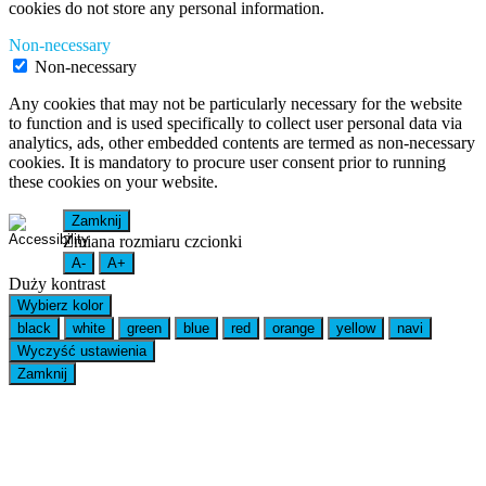
cookies do not store any personal information.
Non-necessary
Non-necessary
Any cookies that may not be particularly necessary for the website
to function and is used specifically to collect user personal data via
analytics, ads, other embedded contents are termed as non-necessary
cookies. It is mandatory to procure user consent prior to running
these cookies on your website.
Zamknij
Zmiana rozmiaru czcionki
A-
A+
Duży kontrast
Wybierz kolor
black
white
green
blue
red
orange
yellow
navi
Wyczyść ustawienia
Zamknij