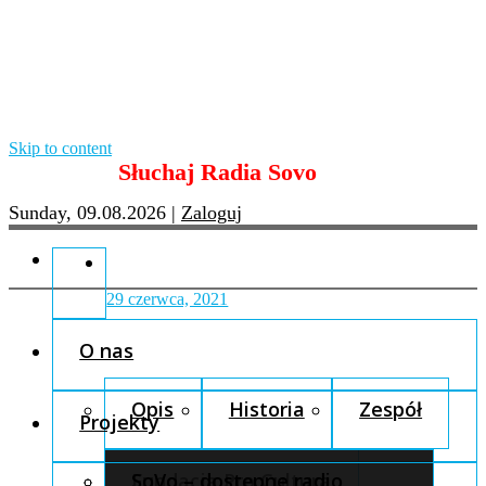
Skip to content
Słuchaj Radia Sovo
Sunday, 09.08.2026
|
Zaloguj
29 czerwca, 2021
O nas
Opis
Historia
Zespół
Projekty
Fundacja Pro Cultura
SoVo – dostępne radio