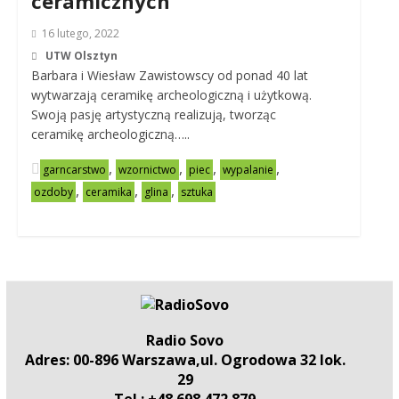
ceramicznych
16 lutego, 2022
UTW Olsztyn
Barbara i Wiesław Zawistowscy od ponad 40 lat
wytwarzają ceramikę archeologiczną i użytkową.
Swoją pasję artystyczną realizują, tworząc
ceramikę archeologiczną…..
,
,
,
,
garncarstwo
wzornictwo
piec
wypalanie
,
,
,
ozdoby
ceramika
glina
sztuka
Radio Sovo
Adres: 00-896 Warszawa,ul. Ogrodowa 32 lok.
29