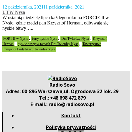
12 października, 2021
11 października, 2021
UTW Nysa
W ostatnią niedzielę lipca każdego roku na FORCIE II w
Nysie, gdzie rządzi pan Krzysztof Herman, odbywają się
nyskie bitwy…..
,
,
,
FORT II w Nysie
forty nyskie Nysa
Dni Twierdzy Nysa
Krzysztof
,
,
Herman
nyskie bitwy w ramach Dni Twierdzy Nysa
Towarzystwo
Przyjaciół Fortyfikacji Twierdza Nysa
Radio Sovo
Adres: 00-896 Warszawa,ul. Ogrodowa 32 lok. 29
Tel.: +48 698 472 879
E-mail.: radio@radiosovo.pl
Kontakt
Polityka prywatności