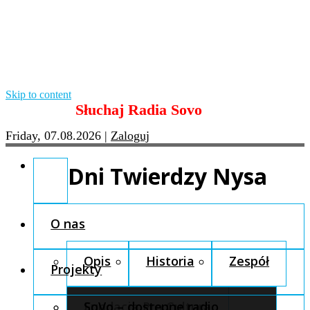
Skip to content
Słuchaj Radia Sovo
Friday, 07.08.2026
|
Zaloguj
Dni Twierdzy Nysa
O nas
Opis
Historia
Zespół
Projekty
Fundacja Pro Cultura
SoVo – dostępne radio