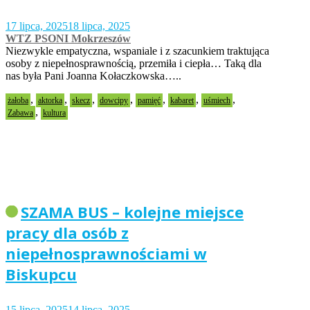
17 lipca, 2025
18 lipca, 2025
WTZ PSONI Mokrzeszów
Niezwykle empatyczna, wspaniale i z szacunkiem traktująca
osoby z niepełnosprawnością, przemiła i ciepła… Taką dla
nas była Pani Joanna Kołaczkowska…..
,
,
,
,
,
,
,
żałoba
aktorka
skecz
dowcipy
pamięć
kabaret
uśmiech
,
Zabawa
kultura
SZAMA BUS – kolejne miejsce
pracy dla osób z
niepełnosprawnościami w
Biskupcu
15 lipca, 2025
14 lipca, 2025