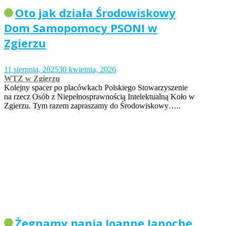
Oto jak działa Środowiskowy
Dom Samopomocy PSONI w
Zgierzu
11 sierpnia, 2025
30 kwietnia, 2026
WTZ w Zgierzu
Kolejny spacer po placówkach Polskiego Stowarzyszenie
na rzecz Osób z Niepełnosprawnością Intelektualną Koło w
Zgierzu. Tym razem zapraszamy do Środowiskowy…..
Żegnamy panią Joannę Janochę