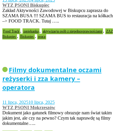
WTZ PSONI Biskupiec
Zakład Aktywności Zawodowej w Biskupcu zaprasza do
SZAMA BUSA !!! SZAMA BUS to restauracja na kółkach
–> FOOD TRACK. Tutaj …..
,
,
,
Food Track
zapiekanka
aktywizacja osób z niepełnosprawnościami
ZAZ
,
,
Biskupiec
Biskupiec
praca
Filmy dokumentalne oczami
reżyserki i zza kamery –
operatora
11 lipca, 2025
10 lipca, 2025
WTZ PSONI Mokrzeszów
Dokument jako gatunek filmowy obrazuje nam świat takim
jakim jest, ale czy na pewno? Czym tak naprawdę są filmy
dokumentalne…..