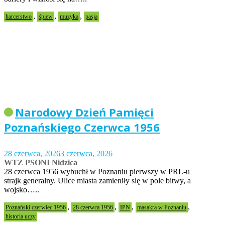
,
,
,
harcerstwo
śpiew
muzyka
pasja
Narodowy Dzień Pamięci
Poznańskiego Czerwca 1956
28 czerwca, 2026
3 czerwca, 2026
WTZ PSONI Nidzica
28 czerwca 1956 wybuchł w Poznaniu pierwszy w PRL-u
strajk generalny. Ulice miasta zamieniły się w pole bitwy, a
wojsko…..
,
,
,
,
Poznański czerwiec 1956
28 czerwca 1956
IPN
masakra w Poznaniu
historia uczy