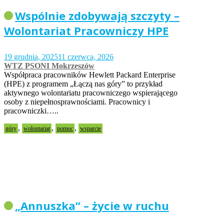
Wspólnie zdobywają szczyty –
Wolontariat Pracowniczy HPE
19 grudnia, 2025
11 czerwca, 2026
WTZ PSONI Mokrzeszów
Współpraca pracowników Hewlett Packard Enterprise
(HPE) z programem „Łączą nas góry” to przykład
aktywnego wolontariatu pracowniczego wspierającego
osoby z niepełnosprawnościami. Pracownicy i
pracowniczki…..
,
,
,
góry
wolontariat
pomoc
wsparcie
„Annuszka” – życie w ruchu