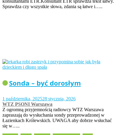
konsultantami ETR.Konsultant ETR sprawdza tekst łatwy.
Sprawdza czy wszystkie słowa, zdania są łatwe i…..
Sonda – być dorosłym
1 października, 2025
28 stycznia, 2026
WTZ PSONI Warszawa
Z ogromną przyjemnością radiowcy WTZ Warszawa
zapraszają do wysłuchania sondy przeprowadzonej w
Łazienkach Królewskich. UWAGA aby dobrze wsłuchać
się w…..