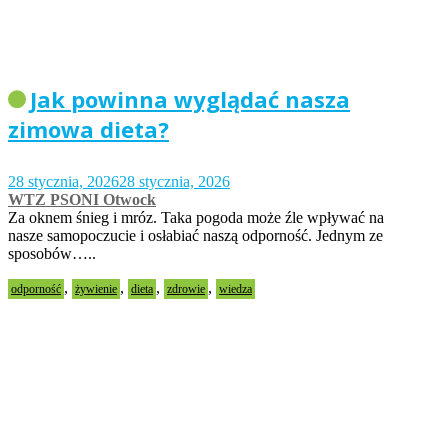
Jak powinna wyglądać nasza
zimowa dieta?
28 stycznia, 2026
28 stycznia, 2026
WTZ PSONI Otwock
Za oknem śnieg i mróz. Taka pogoda może źle wpływać na
nasze samopoczucie i osłabiać naszą odporność. Jednym ze
sposobów…..
,
,
,
,
odporność
żywienie
dieta
zdrowie
wiedza