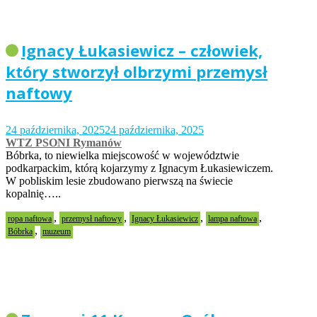
Ignacy Łukasiewicz – człowiek,
który stworzył olbrzymi przemysł
naftowy
24 października, 2025
24 października, 2025
WTZ PSONI Rymanów
Bóbrka, to niewielka miejscowość w województwie
podkarpackim, którą kojarzymy z Ignacym Łukasiewiczem.
W pobliskim lesie zbudowano pierwszą na świecie
kopalnię…..
,
,
,
,
ropa naftowa
przemysł naftowy
Ignacy Łukasiewicz
lampa naftowa
,
Bóbrka
muzeum