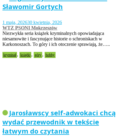
Sławomir Gortych
1 maja, 2026
30 kwietnia, 2026
WTZ PSONI Mokrzeszów
Niezwykła seria książek kryminalnych opowiadająca
niesamowite i fascynujące historie o schroniskach w
Karkonoszach. To góry i ich otoczenie sprawiają, że…..
,
,
,
kryminał
książki
góry
hobby
Jarosławscy self-adwokaci chcą
wydać przewodnik w tekście
łatwym do czytania