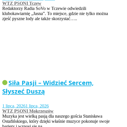
WTZ PSONI Tczew
Redaktorzy Radia SoVo w Tczewie odwiedzili
klubokawiarnię „Jasna”. To miejsce, gdzie nie tylko można
zjeść pyszne lody ale także skorzystać…..
Siła Pasji – Widzieć Sercem,
Słyszeć Duszą
1 lipca, 2026
1 lipca, 2026
WTZ PSONI Mokrzeszów
Muzyka jest wielką pasją dla naszego gościa Stanisława
Ostafińskiego, który dzięki właśnie muzyce pokonuje swoje
bariery i wznosi się na…..