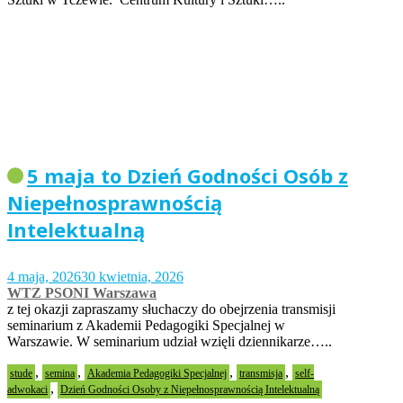
5 maja to Dzień Godności Osób z
Niepełnosprawnością
Intelektualną
4 maja, 2026
30 kwietnia, 2026
WTZ PSONI Warszawa
z tej okazji zapraszamy słuchaczy do obejrzenia transmisji
seminarium z Akademii Pedagogiki Specjalnej w
Warszawie. W seminarium udział wzięli dziennikarze…..
,
,
,
,
stude
semina
Akademia Pedagogiki Specjalnej
transmisja
self-
,
adwokaci
Dzień Godności Osoby z Niepełnosprawnością Intelektualną