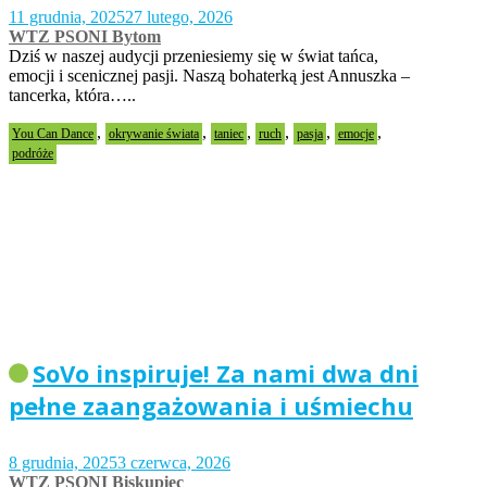
11 grudnia, 2025
27 lutego, 2026
WTZ PSONI Bytom
Dziś w naszej audycji przeniesiemy się w świat tańca,
emocji i scenicznej pasji. Naszą bohaterką jest Annuszka –
tancerka, która…..
,
,
,
,
,
,
You Can Dance
okrywanie świata
taniec
ruch
pasja
emocje
podróże
SoVo inspiruje! Za nami dwa dni
pełne zaangażowania i uśmiechu
8 grudnia, 2025
3 czerwca, 2026
WTZ PSONI Biskupiec