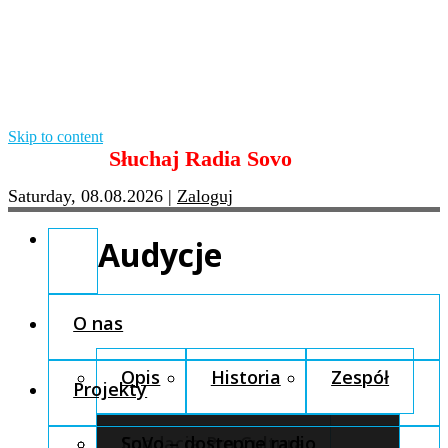
Skip to content
Słuchaj Radia Sovo
Saturday, 08.08.2026
|
Zaloguj
Audycje
O nas
Opis
Historia
Zespół
Projekty
Fundacja Pro Cultura
SoVo – dostępne radio