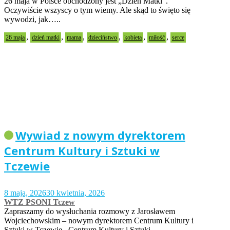
26 maja w Polsce obchodzony jest „Dzień Matki”.
Oczywiście wszyscy o tym wiemy. Ale skąd to święto się
wywodzi, jak…..
,
,
,
,
,
,
26 maja
dzień matki
mama
dzieciństwo
kobieta
miłość
serce
Wywiad z nowym dyrektorem
Centrum Kultury i Sztuki w
Tczewie
8 maja, 2026
30 kwietnia, 2026
WTZ PSONI Tczew
Zapraszamy do wysłuchania rozmowy z Jarosławem
Wojciechowskim – nowym dyrektorem Centrum Kultury i
Sztuki w Tczewie. Centrum Kultury i Sztuki…..