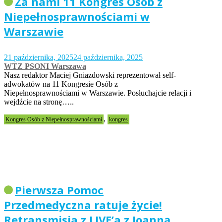
Za nami 11 Kongres Osób z
Niepełnosprawnościami w
Warszawie
21 października, 2025
24 października, 2025
WTZ PSONI Warszawa
Nasz redaktor Maciej Gniazdowski reprezentował self-
adwokatów na 11 Kongresie Osób z
Niepełnosprawnościami w Warszawie. Posłuchajcie relacji i
wejdźcie na stronę…..
,
Kongres Osób z Niepełnosprawnościami
kongres
Pierwsza Pomoc
Przedmedyczna ratuje życie!
Retransmisja z LIVE’a z Joanną