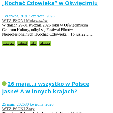
„Kochać Człowieka” w Oświęcimiu
1 czerwca, 2026
3 czerwca, 2026
WTZ PSONI Mokrzeszów
W dniach 29-31 stycznia 2026 roku w Oświęcimskim
Centrum Kultury, odbył się Festiwal Filmów
Nieprofesjonalnych „Kochać Człowieka”. To już 22……
,
,
,
oświęcim
festiwal
Film
człowiek
26 maja…i wszystko w Polsce
jasne! A w innych krajach?
25 maja, 2026
30 kwietnia, 2026
WTZ PSONI Żory