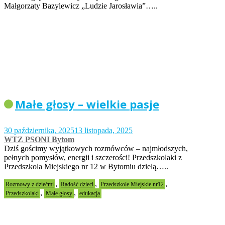
Małgorzaty Bazylewicz „Ludzie Jarosławia”…..
Małe głosy – wielkie pasje
30 października, 2025
13 listopada, 2025
WTZ PSONI Bytom
Dziś gościmy wyjątkowych rozmówców – najmłodszych,
pełnych pomysłów, energii i szczerości! Przedszkolaki z
Przedszkola Miejskiego nr 12 w Bytomiu dzielą…..
,
,
,
Rozmowy z dziećmi
Radość dzieci
Przedszkole Miejskie nr12
,
,
Przedszkolaki
Małe głosy
edukacja