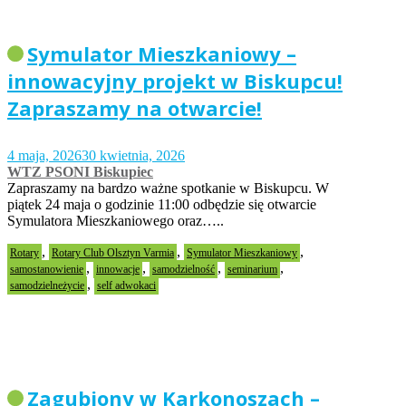
Symulator Mieszkaniowy –
innowacyjny projekt w Biskupcu!
Zapraszamy na otwarcie!
4 maja, 2026
30 kwietnia, 2026
WTZ PSONI Biskupiec
Zapraszamy na bardzo ważne spotkanie w Biskupcu. W
piątek 24 maja o godzinie 11:00 odbędzie się otwarcie
Symulatora Mieszkaniowego oraz…..
,
,
,
Rotary
Rotary Club Olsztyn Varmia
Symulator Mieszkaniowy
,
,
,
,
samostanowienie
innowacje
samodzielność
seminarium
,
samodzielneżycie
self adwokaci
Zagubiony w Karkonoszach –