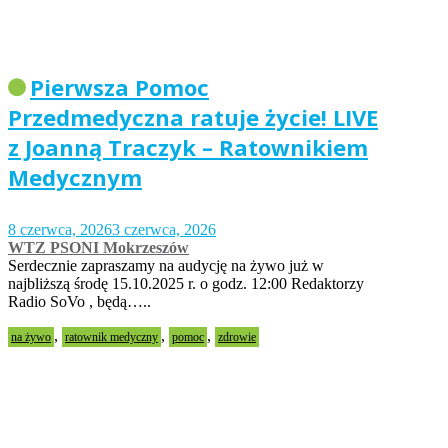
Pierwsza Pomoc
Przedmedyczna ratuje życie! LIVE
z Joanną Traczyk – Ratownikiem
Medycznym
8 czerwca, 2026
3 czerwca, 2026
WTZ PSONI Mokrzeszów
Serdecznie zapraszamy na audycję na żywo już w
najbliższą środę 15.10.2025 r. o godz. 12:00 Redaktorzy
Radio SoVo , będą…..
,
,
,
na żywo
ratownik medyczny
pomoc
zdrowie