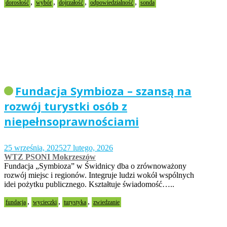
,
,
,
,
dorosłość
wybór
dojrzałość
odpowiedzialność
sonda
Fundacja Symbioza – szansą na
rozwój turystki osób z
niepełnsoprawnościami
25 września, 2025
27 lutego, 2026
WTZ PSONI Mokrzeszów
Fundacja „Symbioza” w Świdnicy dba o zrównoważony
rozwój miejsc i regionów. Integruje ludzi wokół wspólnych
idei pożytku publicznego. Kształtuje świadomość…..
,
,
,
fundacja
wycieczki
turystyka
zwiedzanie