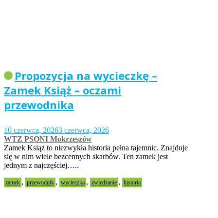
Propozycja na wycieczkę –
Zamek Książ – oczami
przewodnika
10 czerwca, 2026
3 czerwca, 2026
WTZ PSONI Mokrzeszów
Zamek Książ to niezwykła historia pełna tajemnic. Znajduje
się w nim wiele bezcennych skarbów. Ten zamek jest
jednym z najczęściej…..
,
,
,
,
zamek
przewodnik
wycieczka
zwiedzanie
historia