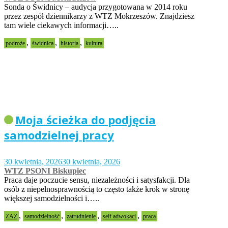
Sonda o Świdnicy – audycja przygotowana w 2014 roku
przez zespół dziennikarzy z WTZ Mokrzeszów. Znajdziesz
tam wiele ciekawych informacji…..
,
,
,
podroże
świdnica
historia
kultura
Moja ścieżka do podjęcia
samodzielnej pracy
30 kwietnia, 2026
30 kwietnia, 2026
WTZ PSONI Biskupiec
Praca daje poczucie sensu, niezależności i satysfakcji. Dla
osób z niepełnosprawnością to często także krok w stronę
większej samodzielności i…..
,
,
,
,
ZAZ
samodzielność
zatrudnienie
self adwokaci
praca