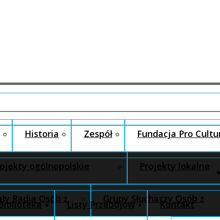
Historia
Zespół
Fundacja Pro Cultu
ojekty ogólnopolskie
Projekty lokalne
ły Radia Osób z
Grupy Słuchaczy Osób z
Biblioteka
Listy Przebojów
Kontakt