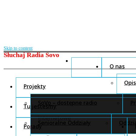
Skip to content
Słuchaj Radia Sovo
O nas
Opis
Projekty
SoVo – dostępne radio
Pr
Tu jesteśmy
internetowe
Senioralne Oddziały
Oddzia
Porady