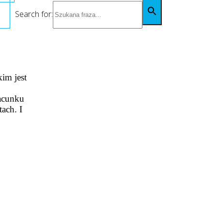
Search for:
im jest
zacunku
ach. I