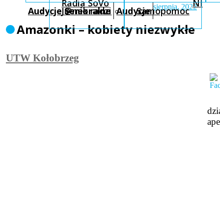
Radia SoVo
NI
sierpnia, 2022
Audycje Senioralne
J@nek radzi
Audycje
Samopomoc
Amazonki – kobiety niezwykłe
UTW Kołobrzeg
dzi
ape