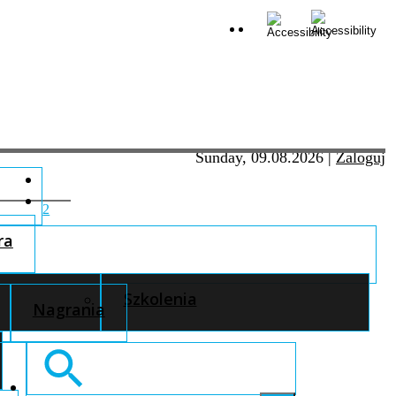
Sunday, 09.08.2026
|
Zaloguj
2
ra
Szkolenia
Nagrania