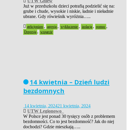
UTW Gniew
Już w przedszkolu dzieci potrafią podzielić się na:
grube i chude, wysokie i niskie, ładnie i nieładnie
ubrane. Gdy rówieśnik wyróżnia…..
,
,
,
,
,
atrkcjonizm
agresja
wykluczenie
izolacja
pomoc
,
Depresja
wsparcie
14 kwietnia – Dzień ludzi
bezdomnych
14 kwietnia, 2024
21 kwietnia, 2024
UTW Legionowo_
W Polsce jest ponad 30 tysięcy osób z problemem
bezdomności. Co to jest bezdomność? Jak do niej
dochodzi? Gdzie mieszkają…..