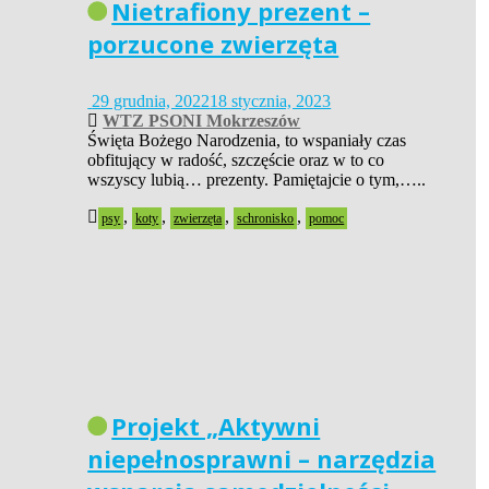
Nietrafiony prezent –
porzucone zwierzęta
29 grudnia, 2022
18 stycznia, 2023
WTZ PSONI Mokrzeszów
Święta Bożego Narodzenia, to wspaniały czas
obfitujący w radość, szczęście oraz w to co
wszyscy lubią… prezenty. Pamiętajcie o tym,…..
,
,
,
,
psy
koty
zwierzęta
schronisko
pomoc
Projekt „Aktywni
niepełnosprawni – narzędzia