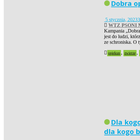
Dobra o
5 stycznia, 2023
3
WTZ PSONI M
Kampania „Dobra 
jest do ludzi, któ
ze schroniska. O
,
,
opiekun
zwierzę
Dla kogo
dla kogo 