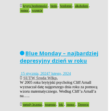
,
,
,
,
kryzys bezdomności
bieda
bezdomni
alkoholizm
,
pomoc
wsparcie
Blue Monday – najbardziej
depresyjny dzień w roku
15 stycznia, 2024
7 lutego, 2024
SUTW Środa Wlkp.
W 2005 roku brytyjski psycholog Cliff Arnall
wyznaczał datę najgorszego dnia roku za pomocą
wzoru matematycznego. Według Cliff’a Arnall’a
na…..
,
,
,
,
metody leczenia
terapeuta
leki
pomoc
Depresja