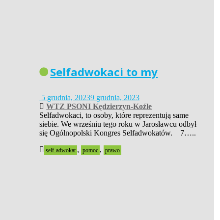
Selfadwokaci to my
5 grudnia, 2023
9 grudnia, 2023
WTZ PSONI Kędzierzyn-Koźle
Selfadwokaci, to osoby, które reprezentują same
siebie. We wrześniu tego roku w Jarosławcu odbył
się Ogólnopolski Kongres Selfadwokatów. 7…..
,
,
self-adwokat
pomoc
prawo