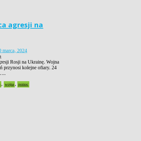
ca agresji na
0 marca, 2024
a
gresji Rosji na Ukrainę. Wojna
ń przynosi kolejne ofiary. 24
…..
,
,
a
wojna
pomoc