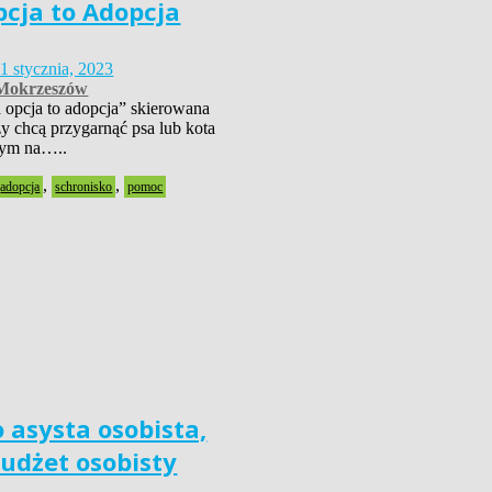
pcja to Adopcja
1 stycznia, 2023
okrzeszów
opcja to adopcja” skierowana
rzy chcą przygarnąć psa lub kota
 tym na…..
,
,
adopcja
schronisko
pomoc
 asysta osobista,
budżet osobisty