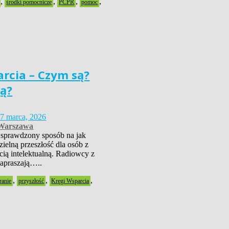
,
,
,
,
środki pomocnicze
PCPR
pomoc
arcia – Czym są?
ją?
5
7 marca, 2026
Warszawa
 sprawdzony sposób na jak
zielną przeszłość dla osób z
ią intelektualną. Radiowcy z
praszają…..
,
,
,
ranie
przyszłość
Kręgi Wsparcia