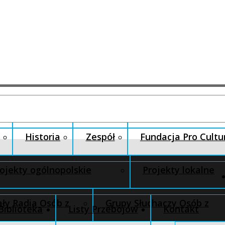
Historia
Zespół
Fundacja Pro Cultu
ojekty ogólnopolskie
Projekty lokalne
ły Radia Osób z
Grupy Słuchaczy Osób z
Biblioteka
Listy Przebojów
Kontakt