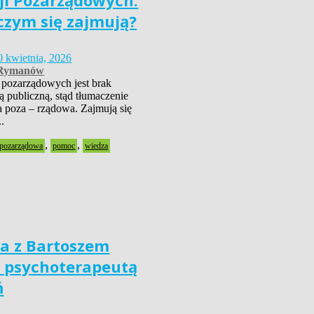
ji Pozarządowych.
 czym się zajmują?
0 kwietnia, 2026
Rymanów
 pozarządowych jest brak
 publiczną, stąd tłumaczenie
 poza – rządowa. Zajmują się
.
,
,
 pozarządowa
pomoc
wiedza
 z Bartoszem
– psychoterapeutą
ń