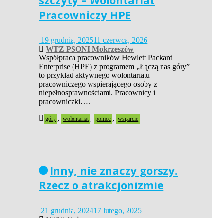
szczyty – Wolontariat
Pracowniczy HPE
19 grudnia, 2025
11 czerwca, 2026
WTZ PSONI Mokrzeszów
Współpraca pracowników Hewlett Packard
Enterprise (HPE) z programem „Łączą nas góry”
to przykład aktywnego wolontariatu
pracowniczego wspierającego osoby z
niepełnosprawnościami. Pracownicy i
pracowniczki…..
,
,
,
góry
wolontariat
pomoc
wsparcie
Inny, nie znaczy gorszy.
Rzecz o atrakcjonizmie
21 grudnia, 2024
17 lutego, 2025