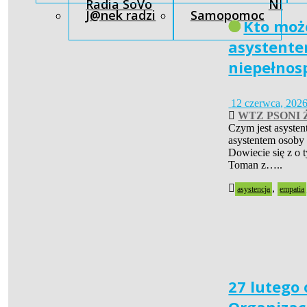
Radia SoVo
NI
J@nek radzi
Samopomoc
Kto moż
asystente
niepełnos
12 czerwca, 202
WTZ PSONI 
Czym jest asysten
asystentem osoby
Dowiecie się z o
Toman z…..
,
asystencja
empatia
27 lutego