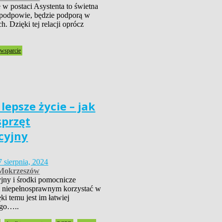
 w postaci Asystenta to świetna
podpowie, będzie podporą w
h. Dzięki tej relacji oprócz
wsparcie
lepsze życie – jak
sprzęt
cyjny
7 sierpnia, 2024
okrzeszów
cyjny i środki pomocnicze
 niepełnosprawnym korzystać w
ęki temu jest im łatwiej
ego…..