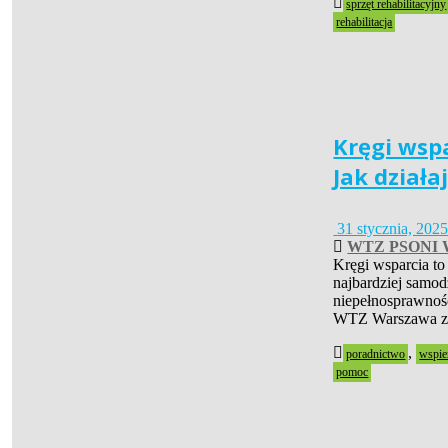
sprzęt rehabilitacyjny
rehabilitacja
Kręgi wsp
Jak działa
31 stycznia, 202
WTZ PSONI 
Kręgi wsparcia to
najbardziej samod
niepełnosprawnośc
WTZ Warszawa za
,
poradnictwo
wspie
pomoc