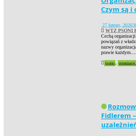
Organizac
Czym są i
27 lutego, 2026
3
WTZ PSONI 
Cechą organizacji
powiązań z władzą
nazwy organizacja
prawie każdym….
,
świeto
organizacja
Rozmowa
Fidlerem 
uzależnie