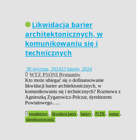
Likwidacja barier
architektonicznych, w
komunikowaniu się i
technicznych
30 stycznia, 2024
23 lutego, 2024
WTZ PSONI Rymanów
Kto może ubiegać się o dofinansowanie
likwidacji barier architektonicznych, w
komunikowaniu się i technicznych? Rozmowa z
Agnieszką Zygarowicz-Pelczar, dyrektorem
Powiatowego…..
,
,
,
,
,
poradnictwo
likwidacja barier
bariery
PCPR
pomoc
niepełnosprawność