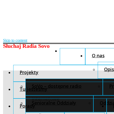
Skip to content
Słuchaj Radia Sovo
O nas
Opis
Projekty
SoVo – dostępne radio
Pr
Tu jesteśmy
internetowe
Senioralne Oddziały
Oddzia
Porady