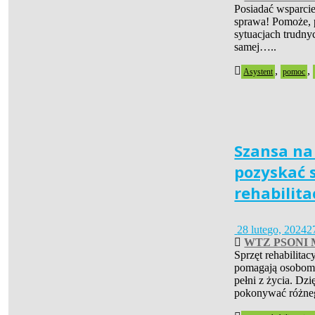
Posiadać wsparcie
sprawa! Pomoże, 
sytuacjach trudnyc
samej…..
,
,
Asystent
pomoc
Szansa na 
pozyskać 
rehabilita
28 lutego, 2024
2
WTZ PSONI M
Sprzęt rehabilita
pomagają osobom
pełni z życia. Dzi
pokonywać różn