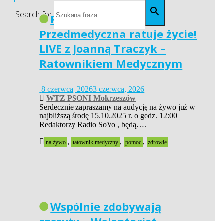
Search for:
Pierwsza Pomoc
Przedmedyczna ratuje życie!
LIVE z Joanną Traczyk –
Ratownikiem Medycznym
8 czerwca, 2026
3 czerwca, 2026
WTZ PSONI Mokrzeszów
Serdecznie zapraszamy na audycję na żywo już w
najbliższą środę 15.10.2025 r. o godz. 12:00
Redaktorzy Radio SoVo , będą…..
,
,
,
na żywo
ratownik medyczny
pomoc
zdrowie
Wspólnie zdobywają