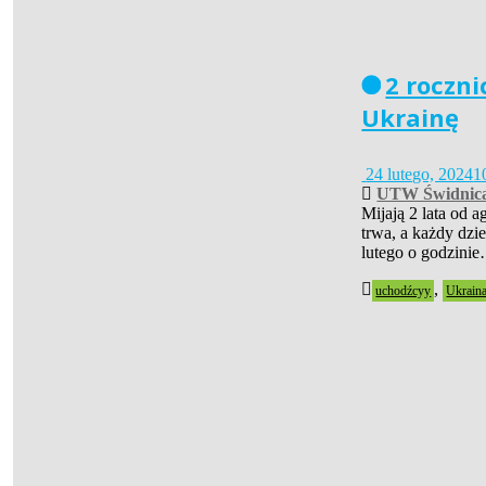
2 roczni
Ukrainę
24 lutego, 2024
1
UTW Świdnic
Mijają 2 lata od a
trwa, a każdy dzie
lutego o godzinie
,
uchodźcyy
Ukrain