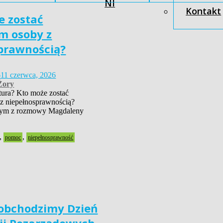
NI
Kontakt
e zostać
m osoby z
prawnością?
6
11 czerwca, 2026
Żory
tura? Kto może zostać
 z niepełnosprawnością?
 tym z rozmowy Magdaleny
,
,
pomoc
niepełnosprawność
 obchodzimy Dzień