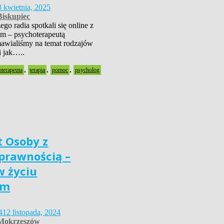
8 kwietnia, 2025
iskupiec
go radia spotkali się online z
em – psychoterapeutą
awialiśmy na temat rodzajów
i jak…..
,
,
,
terapeuta
terapia
pomoc
psycholog
t Osoby z
prawnością –
w życiu
ym
4
12 listopada, 2024
okrzeszów