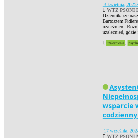
3 kwietnia, 2025
WTZ PSONI B
Dziennikarze nasze
Bartoszem Fidler
uzależnień. Rozm
uzależnień, gdzie 
,
uzależnienia
psycho
Asysten
Niepełnos
wsparcie 
codzienn
17 września, 202
WTZ PSONI M