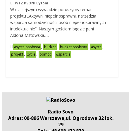
WTZ PSONI Bytom
W dzisiejszym wywiadzie poruszymy temat
projektu „Aktywni niepełnosprawni, narzędzia
wsparcia samodzielności osób niepełnosprawnych
intelektualnie”. Naszym gościem będzie pani
Aldona Mstowska…..
,
,
,
,
asysta osobista
budżet
budżet osobisty
asysta
,
,
,
projekt
życie
pomoc
wsparcie
Radio Sovo
Adres: 00-896 Warszawa,ul. Ogrodowa 32 lok.
29