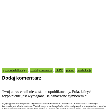
,
,
,
,
sprzęt rehabilitacyjny
środki pomocnicze
PCPR
pomoc
rehabilitacja
Dodaj komentarz
Twój adres email nie zostanie opublikowany. Pola, których
wypełnienie jest wymagane, są oznaczone symbolem
*
Wysyłając opinię akceptujesz regulamin zamieszczania opinii w serwisie. Radio Sovo z siedzibą w
Warszawie jest administratorem Twoich danych osobowych dla celów związanych z korzystaniem z serwisu.
Administrator przetwarza Twoje dane osobowe, które podajesz lub pozostawiasz w ramach zamieszczania