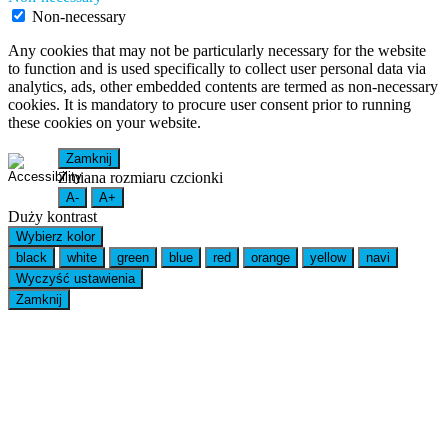
Non-necessary
Any cookies that may not be particularly necessary for the website
to function and is used specifically to collect user personal data via
analytics, ads, other embedded contents are termed as non-necessary
cookies. It is mandatory to procure user consent prior to running
these cookies on your website.
Zamknij
Zmiana rozmiaru czcionki
A-
A+
Duży kontrast
Wybierz kolor
black
white
green
blue
red
orange
yellow
navi
Wyczyść ustawienia
Zamknij