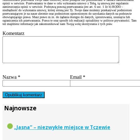
opinii w serwisie. Przetwarzamy te dane w celu wykonania umowy z Tobą, tą umową jest regulamin
zamieszczania opinii w serwisie. Podstawą prawną przetwarzania jest art. 6 ust. 1 lit b) RODO -
niezbędność do wykonania umowy, której stroną jest Ty. Twoje dane możemy przekazywać podmiotom
przetwarzającym je na nasze zlecenie oraz podmiotom uprawnionym do uzyskania danych na podstawie
obowiązującego prawa. Masz prawo m.in. do żądania dostępu do danych, sprostowania, usunięcia lub
ograniczenia ich przetwarzania. Prawa te oraz sposób ich realizacji opisaliśmy w polityce prywatności. Tam
też znajdziesz informacje jak zakomunikować nam Twoją wolę skorzystania z tych praw.
Komentarz
Nazwa
*
Email
*
Najnowsze
„Jasna” – niezwykłe miejsce w Tczewie