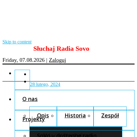
Skip to content
Słuchaj Radia Sovo
Friday, 07.08.2026
|
Zaloguj
28 lutego, 2024
O nas
Opis
Historia
Zespół
Projekty
Fundacja Pro Cultura
SoVo – dostępne radio