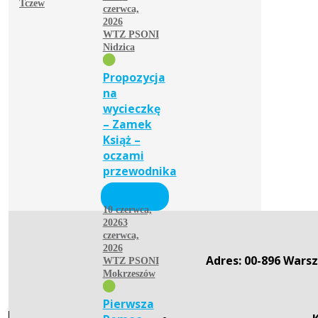
Tczew
czerwca,
2026
WTZ PSONI
Nidzica
Propozycja
na
wycieczkę
– Zamek
Książ –
oczami
przewodnika
10 czerwca,
2026
3
czerwca,
2026
Adres: 00-896 Warsz
WTZ PSONI
Mokrzeszów
Pierwsza