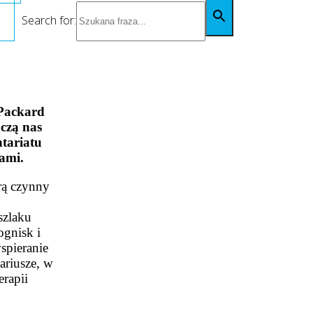
Search for:
Packard
czą nas
tariatu
ami.
rą czynny
szlaku
ognisk i
spieranie
ariusze, w
rapii