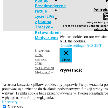
Pomoc
Przedmedyczna
Polityk
ratuje
życie! LIVE
z Joanną
Utwory na tym po
Creative Commons Uznanie autors
Traczyk –
zależnych
Ratownikiem
We use cookies on our website t
Medycznym
ALL the cookies.
Cookie settings
ACCEPT
8 czerwca,
2026
3
czerwca,
Close
2026
WTZ PSONI
Prywatność
Mokrzeszów
więcej
Ta strona korzysta z plików cookie, aby poprawić Twoje wrażenia po
ponieważ są niezbędne do działania podstawowych funkcji strony int
witryny. Te pliki cookie będą przechowywane w Twojej przeglądarce
wpłynąć na komfort przeglądania.
Necessary
Necessary