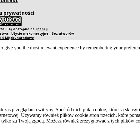
Kontakt
a prywatności
rtalu są dostępne na
licencji
twa - Użycie niekomercyjne - Bez utworów
 4.0 Międzynarodowe
o give you the most relevant experience by remembering your preference
dczas przeglądania witryny. Spośród nich pliki cookie, które są skla
ernetowej. Używamy również plików cookie stron trzecich, które pomag
 tylko za Twoją zgodą. Możesz również zrezygnować z tych plików coo