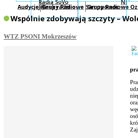
Radia SoVo
NI
Audycje
J@nek radzi
Grupy Radiowe
Samopomoc
Grupy Radiowe Oz
Wspólnie zdobywają szczyty – Wol
WTZ PSONI Mokrzeszów
pr
Pra
udz
nie
ora
węd
osó
kró
Zaj