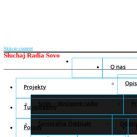
Skip to content
Słuchaj Radia Sovo
O nas
Opis
Projekty
SoVo – dostępne radio
Pr
Tu jesteśmy
internetowe
Senioralne Oddziały
Oddzia
Porady