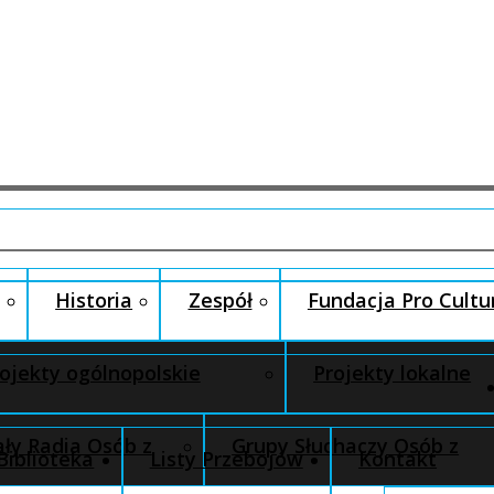
Historia
Zespół
Fundacja Pro Cultu
ojekty ogólnopolskie
Projekty lokalne
ły Radia Osób z
Grupy Słuchaczy Osób z
Biblioteka
Listy Przebojów
Kontakt