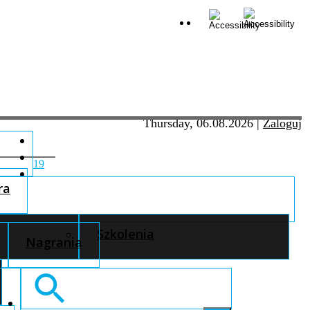
Thursday, 06.08.2026
|
Zaloguj
19
ra
Szkolenia
Nagrania