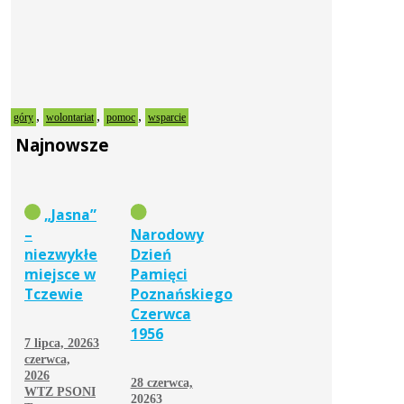
,
,
,
góry
wolontariat
pomoc
wsparcie
Najnowsze
„Jasna”
–
Narodowy
niezwykłe
Dzień
miejsce w
Pamięci
Tczewie
Poznańskiego
Czerwca
1956
7 lipca, 2026
3
czerwca,
2026
28 czerwca,
WTZ PSONI
2026
3