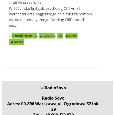
SUTW Środa Wlkp.
W 2005 roku brytyjski psycholog Cliff Arnall
wyznaczał datę najgorszego dnia roku za pomocą
wzoru matematycznego. Według Cliff’a Arnall’a
na…..
,
,
,
,
metody leczenia
terapeuta
leki
pomoc
Depresja
Radio Sovo
Adres: 00-896 Warszawa,ul. Ogrodowa 32 lok.
29