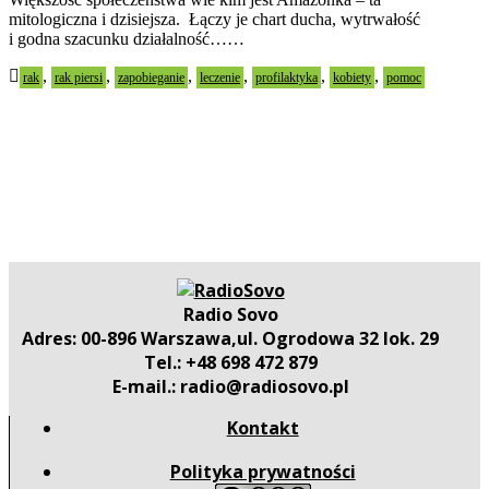
mitologiczna i dzisiejsza. Łączy je chart ducha, wytrwałość
i godna szacunku działalność……
,
,
,
,
,
,
rak
rak piersi
zapobieganie
leczenie
profilaktyka
kobiety
pomoc
Radio Sovo
Adres: 00-896 Warszawa,ul. Ogrodowa 32 lok. 29
Tel.: +48 698 472 879
E-mail.: radio@radiosovo.pl
Kontakt
Polityka prywatności