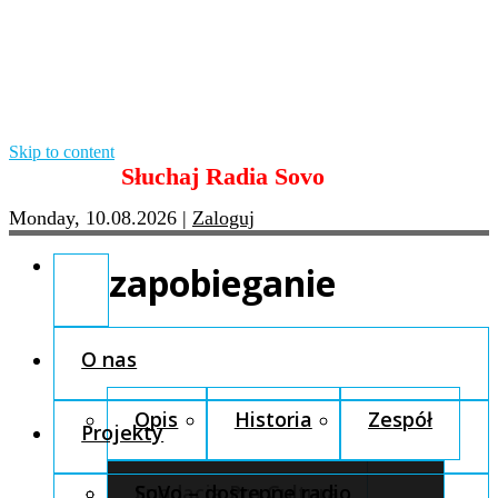
Skip to content
Słuchaj Radia Sovo
Monday, 10.08.2026
|
Zaloguj
zapobieganie
O nas
Opis
Historia
Zespół
Projekty
Fundacja Pro Cultura
SoVo – dostępne radio