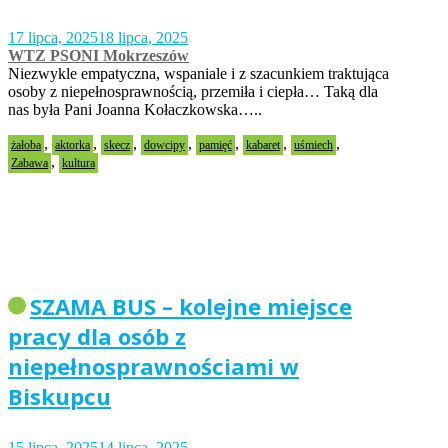
17 lipca, 2025
18 lipca, 2025
WTZ PSONI Mokrzeszów
Niezwykle empatyczna, wspaniale i z szacunkiem traktująca
osoby z niepełnosprawnością, przemiła i ciepła… Taką dla
nas była Pani Joanna Kołaczkowska…..
,
,
,
,
,
,
,
żałoba
aktorka
skecz
dowcipy
pamięć
kabaret
uśmiech
,
Zabawa
kultura
SZAMA BUS – kolejne miejsce
pracy dla osób z
niepełnosprawnościami w
Biskupcu
15 lipca, 2025
14 lipca, 2025