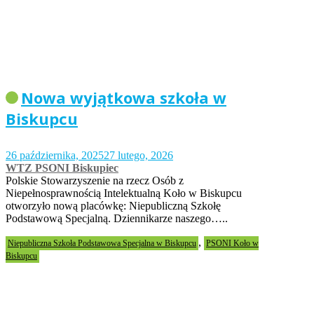
Nowa wyjątkowa szkoła w
Biskupcu
26 października, 2025
27 lutego, 2026
WTZ PSONI Biskupiec
Polskie Stowarzyszenie na rzecz Osób z
Niepełnosprawnością Intelektualną Koło w Biskupcu
otworzyło nową placówkę: Niepubliczną Szkołę
Podstawową Specjalną. Dziennikarze naszego…..
,
Niepubliczna Szkoła Podstawowa Specjalna w Biskupcu
PSONI Koło w
Biskupcu