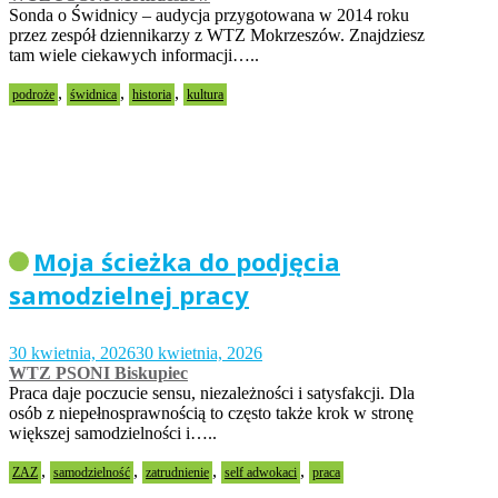
Sonda o Świdnicy – audycja przygotowana w 2014 roku
przez zespół dziennikarzy z WTZ Mokrzeszów. Znajdziesz
tam wiele ciekawych informacji…..
,
,
,
podroże
świdnica
historia
kultura
Moja ścieżka do podjęcia
samodzielnej pracy
30 kwietnia, 2026
30 kwietnia, 2026
WTZ PSONI Biskupiec
Praca daje poczucie sensu, niezależności i satysfakcji. Dla
osób z niepełnosprawnością to często także krok w stronę
większej samodzielności i…..
,
,
,
,
ZAZ
samodzielność
zatrudnienie
self adwokaci
praca