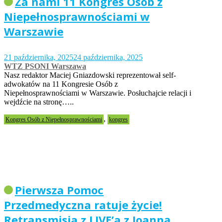
Za nami 11 Kongres Osób z
Niepełnosprawnościami w
Warszawie
21 października, 2025
24 października, 2025
WTZ PSONI Warszawa
Nasz redaktor Maciej Gniazdowski reprezentował self-
adwokatów na 11 Kongresie Osób z
Niepełnosprawnościami w Warszawie. Posłuchajcie relacji i
wejdźcie na stronę…..
,
Kongres Osób z Niepełnosprawnościami
kongres
Pierwsza Pomoc
Przedmedyczna ratuje życie!
Retransmisja z LIVE’a z Joanną