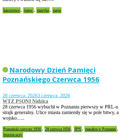
,
,
,
harcerstwo
śpiew
muzyka
pasja
Narodowy Dzień Pamięci
Poznańskiego Czerwca 1956
28 czerwca, 2026
3 czerwca, 2026
WTZ PSONI Nidzica
28 czerwca 1956 wybuchł w Poznaniu pierwszy w PRL-u
strajk generalny. Ulice miasta zamieniły się w pole bitwy, a
wojsko…..
,
,
,
,
Poznański czerwiec 1956
28 czerwca 1956
IPN
masakra w Poznaniu
historia uczy