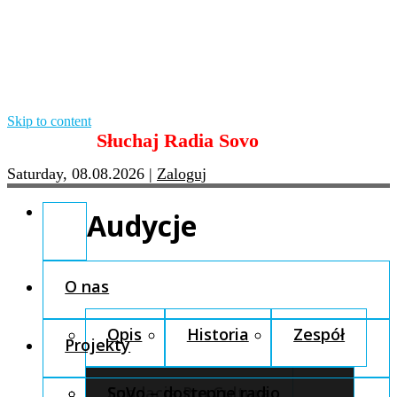
Skip to content
Słuchaj Radia Sovo
Saturday, 08.08.2026
|
Zaloguj
Audycje
O nas
Opis
Historia
Zespół
Projekty
Fundacja Pro Cultura
SoVo – dostępne radio