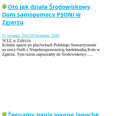
Oto jak działa Środowiskowy
Dom Samopomocy PSONI w
Zgierzu
11 sierpnia, 2025
30 kwietnia, 2026
WTZ w Zgierzu
Kolejny spacer po placówkach Polskiego Stowarzyszenie
na rzecz Osób z Niepełnosprawnością Intelektualną Koło w
Zgierzu. Tym razem zapraszamy do Środowiskowy…..
Żegnamy panią Joannę Janochę