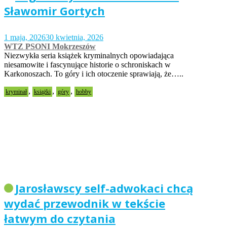
Sławomir Gortych
1 maja, 2026
30 kwietnia, 2026
WTZ PSONI Mokrzeszów
Niezwykła seria książek kryminalnych opowiadająca
niesamowite i fascynujące historie o schroniskach w
Karkonoszach. To góry i ich otoczenie sprawiają, że…..
,
,
,
kryminał
książki
góry
hobby
Jarosławscy self-adwokaci chcą
wydać przewodnik w tekście
łatwym do czytania