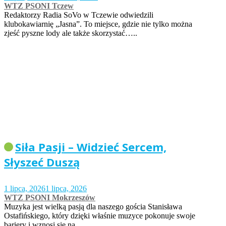
WTZ PSONI Tczew
Redaktorzy Radia SoVo w Tczewie odwiedzili
klubokawiarnię „Jasna”. To miejsce, gdzie nie tylko można
zjeść pyszne lody ale także skorzystać…..
Siła Pasji – Widzieć Sercem,
Słyszeć Duszą
1 lipca, 2026
1 lipca, 2026
WTZ PSONI Mokrzeszów
Muzyka jest wielką pasją dla naszego gościa Stanisława
Ostafińskiego, który dzięki właśnie muzyce pokonuje swoje
bariery i wznosi się na…..