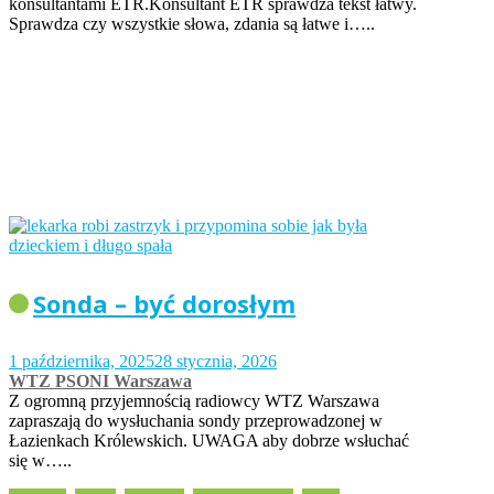
konsultantami ETR.Konsultant ETR sprawdza tekst łatwy.
Sprawdza czy wszystkie słowa, zdania są łatwe i…..
Sonda – być dorosłym
1 października, 2025
28 stycznia, 2026
WTZ PSONI Warszawa
Z ogromną przyjemnością radiowcy WTZ Warszawa
zapraszają do wysłuchania sondy przeprowadzonej w
Łazienkach Królewskich. UWAGA aby dobrze wsłuchać
się w…..