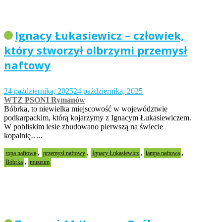
Ignacy Łukasiewicz – człowiek,
który stworzył olbrzymi przemysł
naftowy
24 października, 2025
24 października, 2025
WTZ PSONI Rymanów
Bóbrka, to niewielka miejscowość w województwie
podkarpackim, którą kojarzymy z Ignacym Łukasiewiczem.
W pobliskim lesie zbudowano pierwszą na świecie
kopalnię…..
,
,
,
,
ropa naftowa
przemysł naftowy
Ignacy Łukasiewicz
lampa naftowa
,
Bóbrka
muzeum