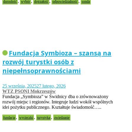
,
,
,
,
dorosłość
wybór
dojrzałość
odpowiedzialność
sonda
Fundacja Symbioza – szansą na
rozwój turystki osób z
niepełnsoprawnościami
25 września, 2025
27 lutego, 2026
WTZ PSONI Mokrzeszów
Fundacja „Symbioza” w Świdnicy dba o zrównoważony
rozwój miejsc i regionów. Integruje ludzi wokół wspólnych
idei pożytku publicznego. Kształtuje świadomość…..
,
,
,
fundacja
wycieczki
turystyka
zwiedzanie