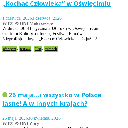
„Kochać Człowieka” w Oświęcimiu
1 czerwca, 2026
3 czerwca, 2026
WTZ PSONI Mokrzeszów
W dniach 29-31 stycznia 2026 roku w Oświęcimskim
Centrum Kultury, odbył się Festiwal Filmów
Nieprofesjonalnych „Kochać Człowieka”. To już 22……
,
,
,
oświęcim
festiwal
Film
człowiek
26 maja…i wszystko w Polsce
jasne! A w innych krajach?
25 maja, 2026
30 kwietnia, 2026
WTZ PSONI Żory