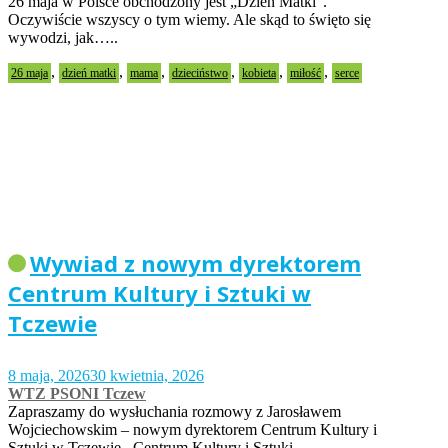
26 maja w Polsce obchodzony jest „Dzień Matki”.
Oczywiście wszyscy o tym wiemy. Ale skąd to święto się
wywodzi, jak…..
,
,
,
,
,
,
26 maja
dzień matki
mama
dzieciństwo
kobieta
miłość
serce
Wywiad z nowym dyrektorem
Centrum Kultury i Sztuki w
Tczewie
8 maja, 2026
30 kwietnia, 2026
WTZ PSONI Tczew
Zapraszamy do wysłuchania rozmowy z Jarosławem
Wojciechowskim – nowym dyrektorem Centrum Kultury i
Sztuki w Tczewie. Centrum Kultury i Sztuki…..