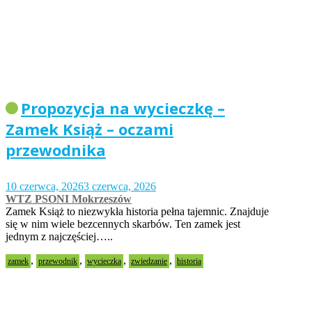
Propozycja na wycieczkę –
Zamek Książ – oczami
przewodnika
10 czerwca, 2026
3 czerwca, 2026
WTZ PSONI Mokrzeszów
Zamek Książ to niezwykła historia pełna tajemnic. Znajduje
się w nim wiele bezcennych skarbów. Ten zamek jest
jednym z najczęściej…..
,
,
,
,
zamek
przewodnik
wycieczka
zwiedzanie
historia