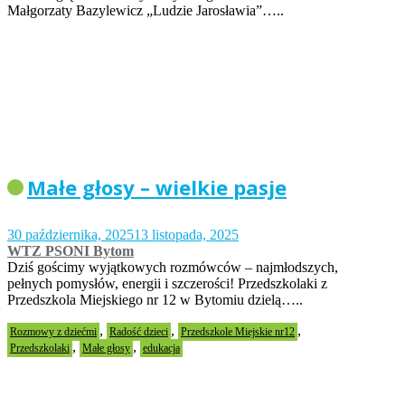
Małgorzaty Bazylewicz „Ludzie Jarosławia”…..
Małe głosy – wielkie pasje
30 października, 2025
13 listopada, 2025
WTZ PSONI Bytom
Dziś gościmy wyjątkowych rozmówców – najmłodszych,
pełnych pomysłów, energii i szczerości! Przedszkolaki z
Przedszkola Miejskiego nr 12 w Bytomiu dzielą…..
,
,
,
Rozmowy z dziećmi
Radość dzieci
Przedszkole Miejskie nr12
,
,
Przedszkolaki
Małe głosy
edukacja