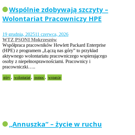
Wspólnie zdobywają szczyty –
Wolontariat Pracowniczy HPE
19 grudnia, 2025
11 czerwca, 2026
WTZ PSONI Mokrzeszów
Współpraca pracowników Hewlett Packard Enterprise
(HPE) z programem „Łączą nas góry” to przykład
aktywnego wolontariatu pracowniczego wspierającego
osoby z niepełnosprawnościami. Pracownicy i
pracowniczki…..
,
,
,
góry
wolontariat
pomoc
wsparcie
„Annuszka” – życie w ruchu