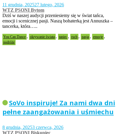
11 grudnia, 2025
27 lutego, 2026
WTZ PSONI Bytom
Dziś w naszej audycji przeniesiemy się w świat tańca,
emocji i scenicznej pasji. Naszą bohaterką jest Annuszka –
tancerka, która…..
,
,
,
,
,
,
You Can Dance
okrywanie świata
taniec
ruch
pasja
emocje
podróże
SoVo inspiruje! Za nami dwa dni
pełne zaangażowania i uśmiechu
8 grudnia, 2025
3 czerwca, 2026
WTZ PSONI Biskupiec