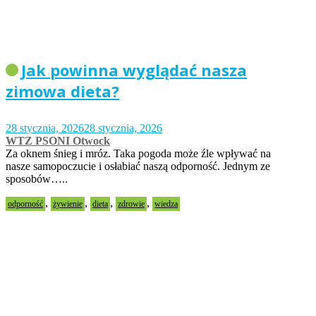
Jak powinna wyglądać nasza
zimowa dieta?
28 stycznia, 2026
28 stycznia, 2026
WTZ PSONI Otwock
Za oknem śnieg i mróz. Taka pogoda może źle wpływać na
nasze samopoczucie i osłabiać naszą odporność. Jednym ze
sposobów…..
,
,
,
,
odporność
żywienie
dieta
zdrowie
wiedza