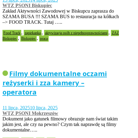
WTZ PSONI Biskupiec
Zakład Aktywności Zawodowej w Biskupcu zaprasza do
SZAMA BUSA !!! SZAMA BUS to restauracja na kółkach
–> FOOD TRACK. Tutaj …..
,
,
,
Food Track
zapiekanka
aktywizacja osób z niepełnosprawnościami
ZAZ
,
,
Biskupiec
Biskupiec
praca
Filmy dokumentalne oczami
reżyserki i zza kamery –
operatora
11 lipca, 2025
10 lipca, 2025
WTZ PSONI Mokrzeszów
Dokument jako gatunek filmowy obrazuje nam świat takim
jakim jest, ale czy na pewno? Czym tak naprawdę są filmy
dokumentalne…..