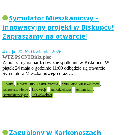
Symulator Mieszkaniowy –
innowacyjny projekt w Biskupcu!
Zapraszamy na otwarcie!
4 maja, 2026
30 kwietnia, 2026
WTZ PSONI Biskupiec
Zapraszamy na bardzo ważne spotkanie w Biskupcu. W
piątek 24 maja o godzinie 11:00 odbędzie się otwarcie
Symulatora Mieszkaniowego oraz…..
,
,
,
Rotary
Rotary Club Olsztyn Varmia
Symulator Mieszkaniowy
,
,
,
,
samostanowienie
innowacje
samodzielność
seminarium
,
samodzielneżycie
self adwokaci
Zagubiony w Karkonoszach –