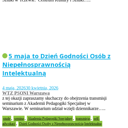
5 maja to Dzień Godności Osób z
Niepełnosprawnością
Intelektualną
4 maja, 2026
30 kwietnia, 2026
WTZ PSONI Warszawa
z tej okazji zapraszamy słuchaczy do obejrzenia transmisji
seminarium z Akademii Pedagogiki Specjalnej w
Warszawie. W seminarium udział wzięli dziennikarze…..
,
,
,
,
stude
semina
Akademia Pedagogiki Specjalnej
transmisja
self-
,
adwokaci
Dzień Godności Osoby z Niepełnosprawnością Intelektualną