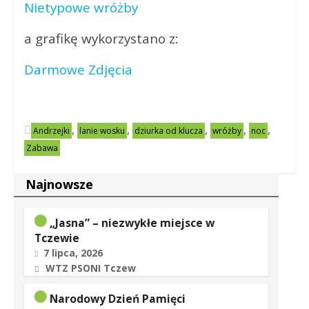
Nietypowe wróżby
a grafikę wykorzystano z:
Darmowe Zdjęcia
,
,
,
,
,
Andrzejki
lanie wosku
dziurka od klucza
wróżby
noc
Zabawa
Najnowsze
„Jasna” – niezwykłe miejsce w
Tczewie
7 lipca, 2026
WTZ PSONI Tczew
Narodowy Dzień Pamięci