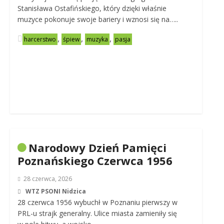
Stanisława Ostafińskiego, który dzięki właśnie
muzyce pokonuje swoje bariery i wznosi się na…..
,
,
,
harcerstwo
śpiew
muzyka
pasja
Narodowy Dzień Pamięci
Poznańskiego Czerwca 1956
28 czerwca, 2026
WTZ PSONI Nidzica
28 czerwca 1956 wybuchł w Poznaniu pierwszy w
PRL-u strajk generalny. Ulice miasta zamieniły się