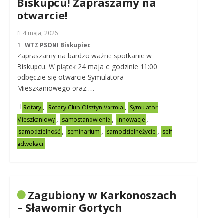
Biskupcu! Zapraszamy na
otwarcie!
4 maja, 2026
WTZ PSONI Biskupiec
Zapraszamy na bardzo ważne spotkanie w
Biskupcu. W piątek 24 maja o godzinie 11:00
odbędzie się otwarcie Symulatora
Mieszkaniowego oraz…..
,
,
Rotary
Rotary Club Olsztyn Varmia
Symulator
,
,
,
Mieszkaniowy
samostanowienie
innowacje
,
,
,
samodzielność
seminarium
samodzielneżycie
self
adwokaci
Zagubiony w Karkonoszach
– Sławomir Gortych