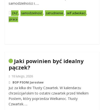
samodzielności i…..
,
,
,
,
ZAZ
samodzielność
zatrudnienie
self adwokaci
praca
Jaki powinien być idealny
pączek?
18 lutego, 2026
BOP PSONI Jarosław
Już za kilka dni Tłusty Czwartek. W kalendarzu
chrześcijańskim to ostatni czwartek przed Wielkim
Postem, który poprzedza Wielkanoc. Tłusty
Czwartek…..