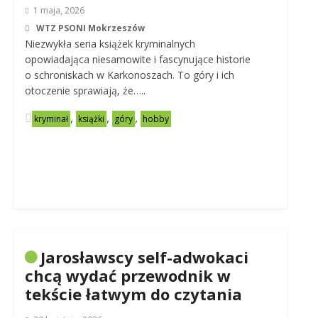
1 maja, 2026
WTZ PSONI Mokrzeszów
Niezwykła seria książek kryminalnych
opowiadająca niesamowite i fascynujące historie
o schroniskach w Karkonoszach. To góry i ich
otoczenie sprawiają, że…..
,
,
,
kryminał
książki
góry
hobby
Jarosławscy self-adwokaci
chcą wydać przewodnik w
tekście łatwym do czytania