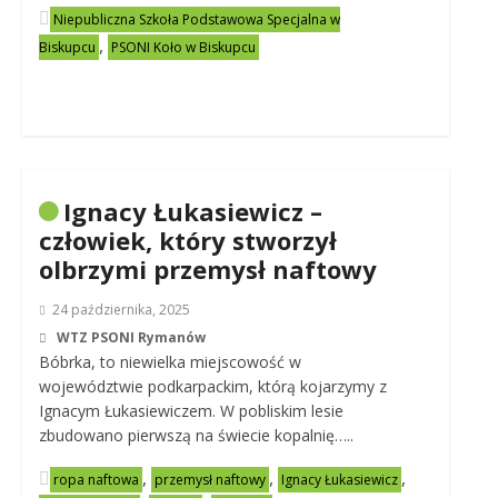
Niepubliczna Szkoła Podstawowa Specjalna w
,
Biskupcu
PSONI Koło w Biskupcu
Ignacy Łukasiewicz –
człowiek, który stworzył
olbrzymi przemysł naftowy
24 października, 2025
WTZ PSONI Rymanów
Bóbrka, to niewielka miejscowość w
województwie podkarpackim, którą kojarzymy z
Ignacym Łukasiewiczem. W pobliskim lesie
zbudowano pierwszą na świecie kopalnię…..
,
,
,
ropa naftowa
przemysł naftowy
Ignacy Łukasiewicz