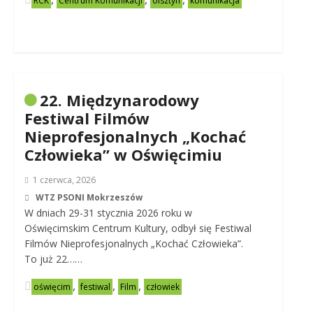
RCK
Centrum Komunikacji
olsztyn
komunikacja
22. Międzynarodowy
Festiwal Filmów
Nieprofesjonalnych „Kochać
Człowieka” w Oświęcimiu
1 czerwca, 2026
WTZ PSONI Mokrzeszów
W dniach 29-31 stycznia 2026 roku w
Oświęcimskim Centrum Kultury, odbył się Festiwal
Filmów Nieprofesjonalnych „Kochać Człowieka”.
To już 22……
,
,
,
oświęcim
festiwal
Film
człowiek