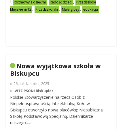
,
,
Rozmowy z dziećmi
Radość dzieci
Przedszkole
,
,
,
Miejskie nr12
Przedszkolaki
Małe głosy
edukacja
Nowa wyjątkowa szkoła w
Biskupcu
26 października, 2025
WTZ PSONI Biskupiec
Polskie Stowarzyszenie na rzecz Osób z
Niepełnosprawnością Intelektualną Koło w
Biskupcu otworzyło nową placówkę: Niepubliczną
Szkołę Podstawową Specjalną. Dziennikarze
naszego…..