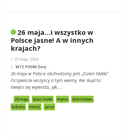
26 maja…i wszystko w
Polsce jasne! A w innych
krajach?
25 maja, 2026
WTZ PSONI Żory
26 maja w Polsce obchodzony jest „Dzień Matki”.
Oczywiście wszyscy o tym wiemy. Ale skąd to
święto się wywodzi, jak…..
,
,
,
,
26 maja
dzień matki
mama
dzieciństwo
,
,
kobieta
miłość
serce