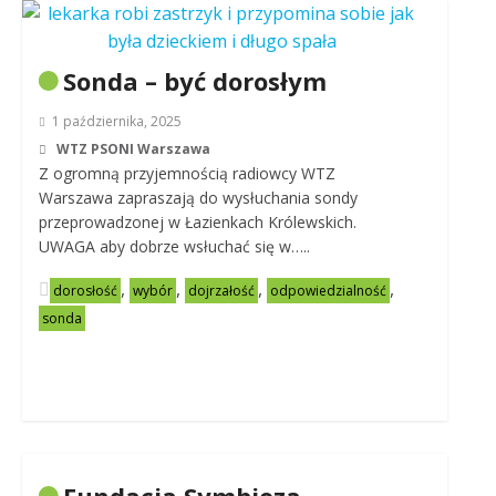
Sonda – być dorosłym
1 października, 2025
WTZ PSONI Warszawa
Z ogromną przyjemnością radiowcy WTZ
Warszawa zapraszają do wysłuchania sondy
przeprowadzonej w Łazienkach Królewskich.
UWAGA aby dobrze wsłuchać się w…..
,
,
,
,
dorosłość
wybór
dojrzałość
odpowiedzialność
sonda