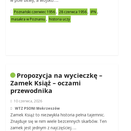
w pole bitwy, a wojsko…..
,
,
,
Poznański czerwiec 1956
28 czerwca 1956
IPN
,
masakra w Poznaniu
historia uczy
Propozycja na wycieczkę –
Zamek Książ – oczami
przewodnika
10 czerwca, 2026
WTZ PSONI Mokrzeszów
Zamek Książ to niezwykła historia pełna tajemnic.
Znajduje się w nim wiele bezcennych skarbów. Ten
zamek jest jednym z najczęściej…..