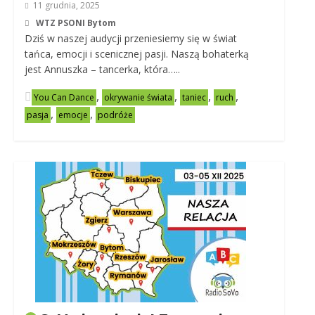
11 grudnia, 2025
WTZ PSONI Bytom
Dziś w naszej audycji przeniesiemy się w świat
tańca, emocji i scenicznej pasji. Naszą bohaterką
jest Annuszka – tancerka, która…..
,
,
,
,
You Can Dance
okrywanie świata
taniec
ruch
,
,
pasja
emocje
podróże