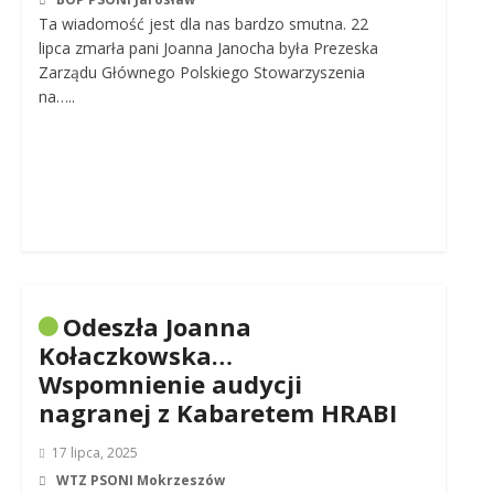
Ta wiadomość jest dla nas bardzo smutna. 22
lipca zmarła pani Joanna Janocha była Prezeska
Zarządu Głównego Polskiego Stowarzyszenia
na…..
Odeszła Joanna
We use cookies on our website to give you the most
Kołaczkowska…
relevant experience by remembering your preferences and
Wspomnienie audycji
repeat visits. By clicking “Accept”, you consent to the use of
ALL the cookies.
nagranej z Kabaretem HRABI
Cookie settings
ACCEPT
17 lipca, 2025
WTZ PSONI Mokrzeszów