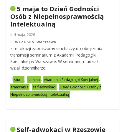
5 maja to Dzień Godności
Osób z Niepełnosprawnością
Intelektualną
4 maja, 2026
WTZ PSONI Warszawa
z tej okazji zapraszamy słuchaczy do obejrzenia
transmisji seminarium z Akademii Pedagogiki
Specjalnej w Warszawie. W seminarium udział
wzięli dziennikarze…..
,
,
,
stude
semina
Akademia Pedagogiki Specjalnej
,
,
transmisja
self-adwokaci
Dzień Godności Osoby z
Niepełnosprawnością Intelektualną
Self-adwokaci w Rzeszowie