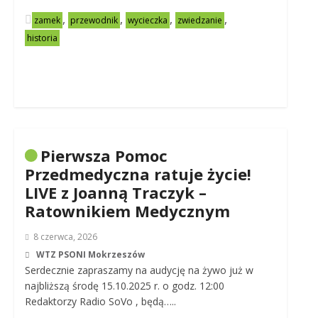
,
,
,
,
zamek
przewodnik
wycieczka
zwiedzanie
historia
Pierwsza Pomoc
Przedmedyczna ratuje życie!
LIVE z Joanną Traczyk –
Ratownikiem Medycznym
8 czerwca, 2026
WTZ PSONI Mokrzeszów
Serdecznie zapraszamy na audycję na żywo już w
najbliższą środę 15.10.2025 r. o godz. 12:00
Redaktorzy Radio SoVo , będą…..