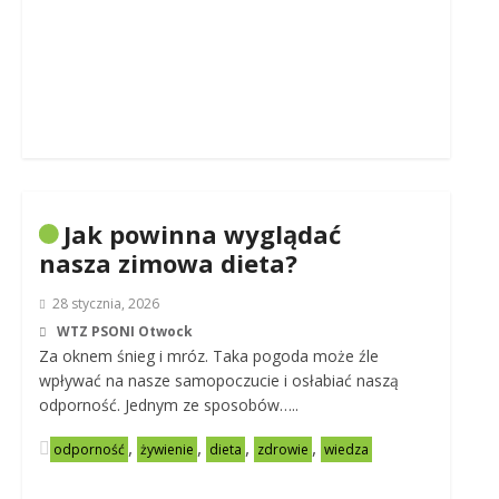
Jak powinna wyglądać
nasza zimowa dieta?
28 stycznia, 2026
WTZ PSONI Otwock
Za oknem śnieg i mróz. Taka pogoda może źle
wpływać na nasze samopoczucie i osłabiać naszą
odporność. Jednym ze sposobów…..
,
,
,
,
odporność
żywienie
dieta
zdrowie
wiedza