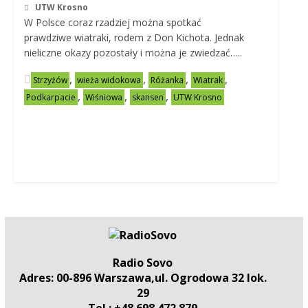
UTW Krosno
W Polsce coraz rzadziej można spotkać
prawdziwe wiatraki, rodem z Don Kichota. Jednak
nieliczne okazy pozostały i można je zwiedzać…..
,
,
,
,
Strzyżów
wieża widokowa
Różanka
Wiatrak
,
,
,
Podkarpacie
Wiśniowa
skansen
UTW Krosno
Radio Sovo
Adres: 00-896 Warszawa,ul. Ogrodowa 32 lok.
29