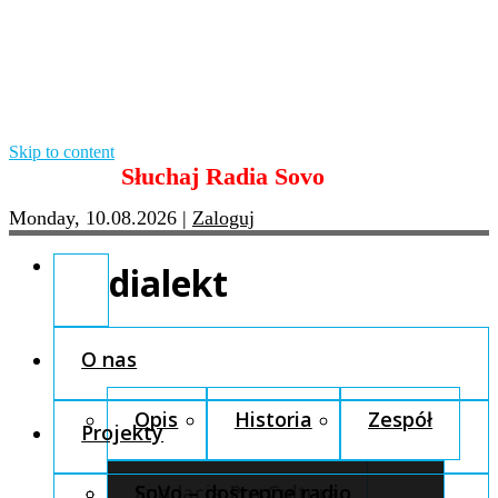
Skip to content
Słuchaj Radia Sovo
Monday, 10.08.2026
|
Zaloguj
dialekt
O nas
Opis
Historia
Zespół
Projekty
Fundacja Pro Cultura
SoVo – dostępne radio