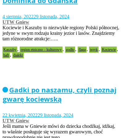
Dominika do Gdańska
4 sierpnia, 2022
29 listopada, 2024
UTW Gniew
Kociewie i Kaszuby to niezwykłe regiony Polski północnej,
jedyne w swym rodzaju krainy jezior i lasów. Znajdziemy
tam różnorodne atrakcje:…..
,
,
,
,
,
,
Kaszuby
region etniczno – kulturowy
godło
flaga
język
Kociewie
,
haft
dialekt
Gadki po naszamu, czyli poznaj
gwarę kociewską
22 kwietnia, 2022
29 listopada, 2024
UTW Gniew
Jeśli mama w Gniewie mówi do dziecka chodźkaj, idźkaj,
to właśnie posługuje się wyrazem gwarowym, choć
prawdopodobnie nie jest tego…..