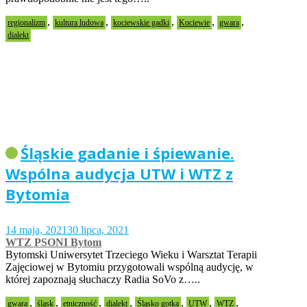
,
,
,
,
,
regionalizm
kultura ludowa
kociewskie gadki
Kociewie
gwara
dialekt
Śląskie gadanie i śpiewanie.
Wspólna audycja UTW i WTZ z
Bytomia
14 maja, 2021
30 lipca, 2021
WTZ PSONI Bytom
Bytomski Uniwersytet Trzeciego Wieku i Warsztat Terapii
Zajęciowej w Bytomiu przygotowali wspólną audycję, w
której zapoznają słuchaczy Radia SoVo z…..
,
,
,
,
,
,
,
gwara
śląsk
etniczność
dialekt
Śląsko gotka
UTW
WTZ