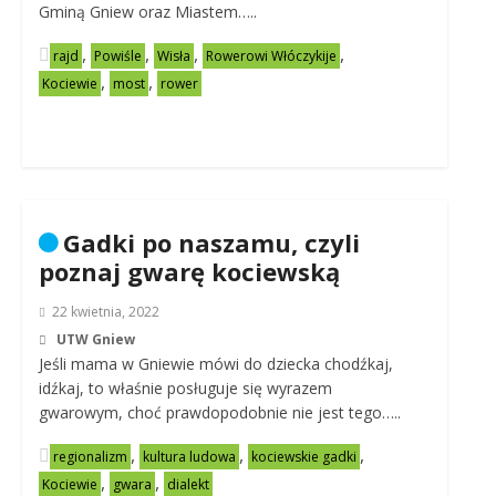
Gminą Gniew oraz Miastem…..
,
,
,
,
rajd
Powiśle
Wisła
Rowerowi Włóczykije
,
,
Kociewie
most
rower
Gadki po naszamu, czyli
poznaj gwarę kociewską
22 kwietnia, 2022
UTW Gniew
Jeśli mama w Gniewie mówi do dziecka chodźkaj,
idźkaj, to właśnie posługuje się wyrazem
gwarowym, choć prawdopodobnie nie jest tego…..
,
,
,
regionalizm
kultura ludowa
kociewskie gadki
,
,
Kociewie
gwara
dialekt