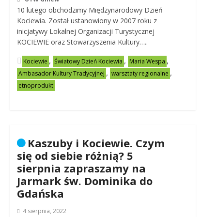
10 lutego obchodzimy Międzynarodowy Dzień
Kociewia. Został ustanowiony w 2007 roku z
inicjatywy Lokalnej Organizacji Turystycznej
KOCIEWIE oraz Stowarzyszenia Kultury…..
,
,
,
Kociewie
Światowy Dzień Kociewia
Maria Wespa
,
,
Ambasador Kultury Tradycyjnej
warsztaty regionalne
etnoprodukt
Kaszuby i Kociewie. Czym
się od siebie różnią? 5
sierpnia zapraszamy na
Jarmark św. Dominika do
Gdańska
4 sierpnia, 2022