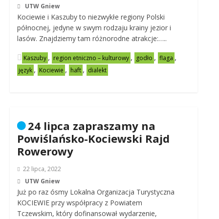
UTW Gniew
Kociewie i Kaszuby to niezwykłe regiony Polski
północnej, jedyne w swym rodzaju krainy jezior i
lasów. Znajdziemy tam różnorodne atrakcje:…..
,
,
,
,
Kaszuby
region etniczno – kulturowy
godło
flaga
,
,
,
język
Kociewie
haft
dialekt
24 lipca zapraszamy na
Powiślańsko-Kociewski Rajd
Rowerowy
22 lipca, 2022
UTW Gniew
Już po raz ósmy Lokalna Organizacja Turystyczna
KOCIEWIE przy współpracy z Powiatem
Tczewskim, który dofinansował wydarzenie,