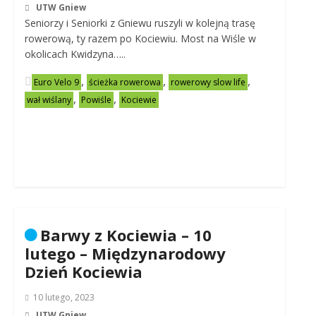
UTW Gniew
Seniorzy i Seniorki z Gniewu ruszyli w kolejną trasę
rowerową, ty razem po Kociewiu. Most na Wiśle w
okolicach Kwidzyna…..
,
,
,
Euro Velo 9
ścieżka rowerowa
rowerowy slow life
,
,
wał wiślany
Powiśle
Kociewie
Barwy z Kociewia – 10
lutego – Międzynarodowy
Dzień Kociewia
10 lutego, 2023
UTW Gniew