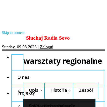
Skip to content
Słuchaj Radia Sovo
Sunday, 09.08.2026
|
Zaloguj
warsztaty regionalne
O nas
Opis
Historia
Zespół
Projekty
Fundacja Pro Cultura
SoVo – dostępne radio