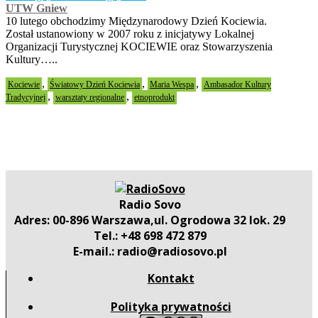
UTW Gniew
10 lutego obchodzimy Międzynarodowy Dzień Kociewia.
Został ustanowiony w 2007 roku z inicjatywy Lokalnej
Organizacji Turystycznej KOCIEWIE oraz Stowarzyszenia
Kultury…..
,
,
,
Kociewie
Światowy Dzień Kociewia
Maria Wespa
Ambasador Kultury
,
,
Tradycyjnej
warsztaty regionalne
etnoprodukt
Radio Sovo
Adres: 00-896 Warszawa,ul. Ogrodowa 32 lok. 29
Tel.: +48 698 472 879
E-mail.: radio@radiosovo.pl
Kontakt
Polityka prywatności