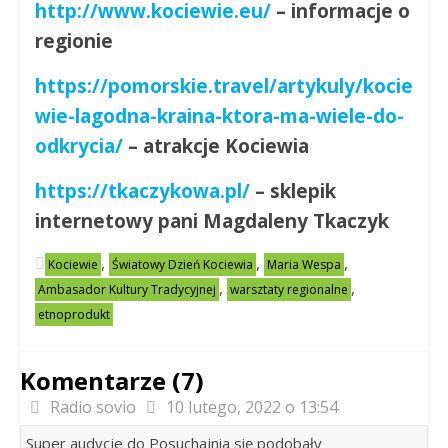
http://www.kociewie.eu/
–
informacje o
regionie
https://pomorskie.travel/artykuly/kocie
wie-lagodna-kraina-ktora-ma-wiele-do-
odkrycia/
–
atrakcje Kociewia
https://tkaczykowa.pl/
–
sklepik
internetowy pani Magdaleny Tkaczyk
,
,
,
Kociewie
Światowy Dzień Kociewia
Maria Wespa
,
,
Ambasador Kultury Tradycyjnej
warsztaty regionalne
etnoprodukt
Komentarze (7)
Radio sovio
10 lutego, 2022 o 13:54
Super audycje do Posuchajnia się podobały