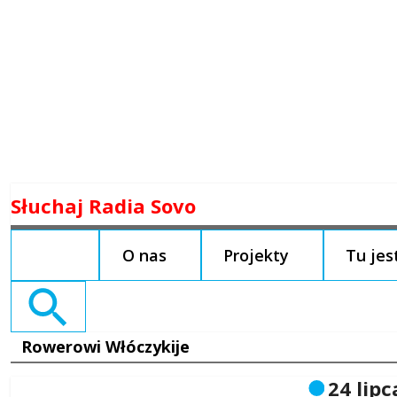
Skip
Słuchaj Radia Sovo
to
content
O nas
Projekty
Tu je
Search
for:
Rowerowi Włóczykije
24 lip