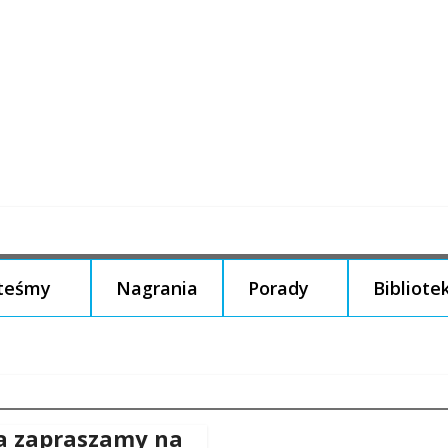
steśmy
Nagrania
Porady
Bibliote
ca zapraszamy na