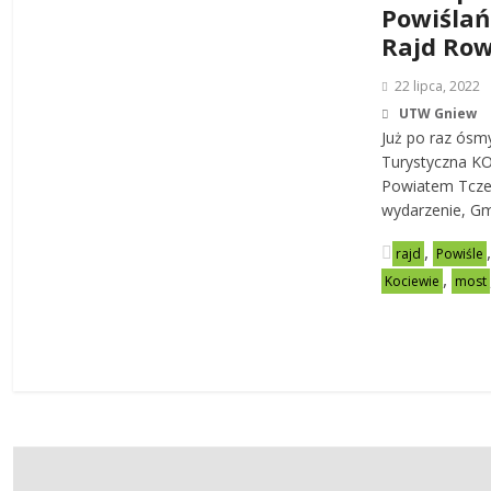
Powiślań
Rajd Ro
22 lipca, 2022
UTW Gniew
Już po raz ósm
Turystyczna KO
Powiatem Tcze
wydarzenie, G
,
rajd
Powiśle
,
Kociewie
most