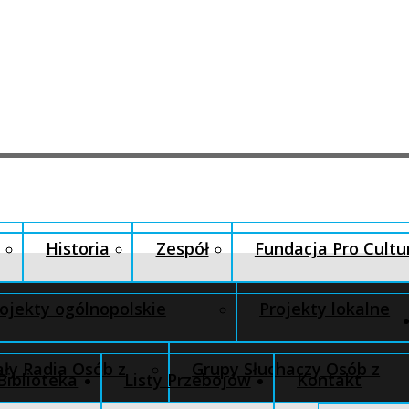
Historia
Zespół
Fundacja Pro Cultu
ojekty ogólnopolskie
Projekty lokalne
ły Radia Osób z
Grupy Słuchaczy Osób z
Biblioteka
Listy Przebojów
Kontakt