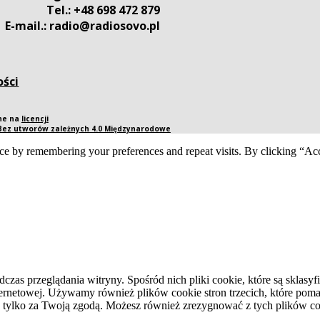
Tel.: +48 698 472 879
E-mail.: radio@radiosovo.pl
ości
pne na
licencji
 Bez utworów zależnych 4.0 Międzynarodowe
ce by remembering your preferences and repeat visits. By clicking “Acc
dczas przeglądania witryny. Spośród nich pliki cookie, które są skla
ernetowej. Używamy również plików cookie stron trzecich, które pomag
 tylko za Twoją zgodą. Możesz również zrezygnować z tych plików coo