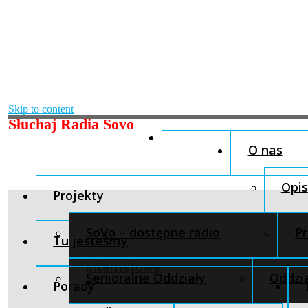
Skip to content
Słuchaj Radia Sovo
O nas
Opis
Projekty
SoVo – dostępne radio
Pr
Tu jesteśmy
internetowe
Senioralne Oddziały
Oddzia
Porady