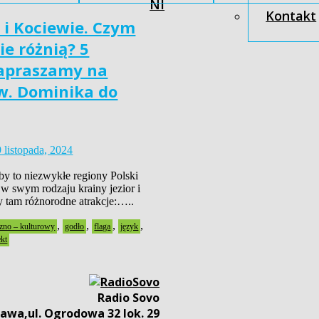
NI
Kontakt
 i Kociewie. Czym
bie różnią? 5
zapraszamy na
w. Dominika do
 listopada, 2024
y to niezwykłe regiony Polski
 w swym rodzaju krainy jezior i
 tam różnorodne atrakcje:…..
,
,
,
,
czno – kulturowy
godło
flaga
język
ekt
Radio Sovo
awa,ul. Ogrodowa 32 lok. 29