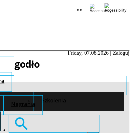
Friday, 07.08.2026
|
Zaloguj
godło
ra
Szkolenia
Nagrania