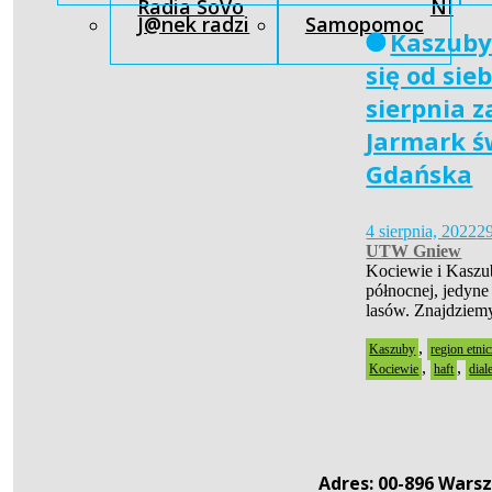
Radia SoVo
NI
J@nek radzi
Samopomoc
Kaszuby
się od sie
sierpnia 
Jarmark ś
Gdańska
4 sierpnia, 2022
29
UTW Gniew
Kociewie i Kaszub
północnej, jedyne
lasów. Znajdziemy
,
Kaszuby
region etni
,
,
Kociewie
haft
dial
Adres: 00-896 Warsz