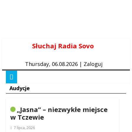
Skip
Słuchaj Radia Sovo
to
content
Thursday, 06.08.2026
|
Zaloguj
Audycje
„Jasna” – niezwykłe miejsce
w Tczewie
7 lipca, 2026