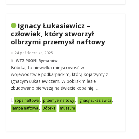
Ignacy Łukasiewicz –
człowiek, który stworzył
olbrzymi przemysł naftowy
24 października, 2025
WTZ PSONI Rymanów
Bóbrka, to niewielka miejscowość w
województwie podkarpackim, którą kojarzymy z
Ignacym Łukasiewiczem. W pobliskim lesie
zbudowano pierwszą na świecie kopalnię…..
,
,
,
ropa naftowa
przemysł naftowy
Ignacy Łukasiewicz
,
,
lampa naftowa
Bóbrka
muzeum