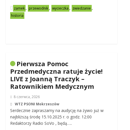
,
,
,
,
zamek
przewodnik
wycieczka
zwiedzanie
historia
Pierwsza Pomoc
Przedmedyczna ratuje życie!
LIVE z Joanną Traczyk –
Ratownikiem Medycznym
8 czerwca, 2026
WTZ PSONI Mokrzeszów
Serdecznie zapraszamy na audycję na żywo już w
najbliższą środę 15.10.2025 r. o godz. 12:00
Redaktorzy Radio SoVo , będą…..