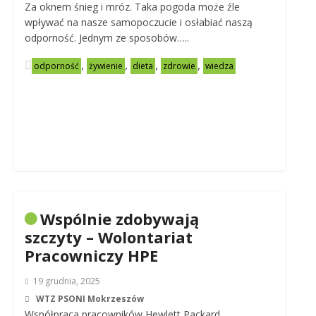
Za oknem śnieg i mróz. Taka pogoda może źle
wpływać na nasze samopoczucie i osłabiać naszą
odporność. Jednym ze sposobów…..
,
,
,
,
odporność
żywienie
dieta
zdrowie
wiedza
Wspólnie zdobywają
szczyty – Wolontariat
Pracowniczy HPE
19 grudnia, 2025
WTZ PSONI Mokrzeszów
Współpraca pracowników Hewlett Packard