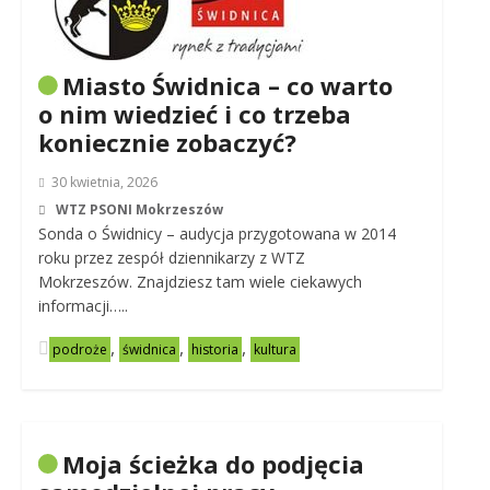
Miasto Świdnica – co warto
o nim wiedzieć i co trzeba
koniecznie zobaczyć?
30 kwietnia, 2026
WTZ PSONI Mokrzeszów
Sonda o Świdnicy – audycja przygotowana w 2014
roku przez zespół dziennikarzy z WTZ
Mokrzeszów. Znajdziesz tam wiele ciekawych
informacji…..
,
,
,
podroże
świdnica
historia
kultura
Moja ścieżka do podjęcia