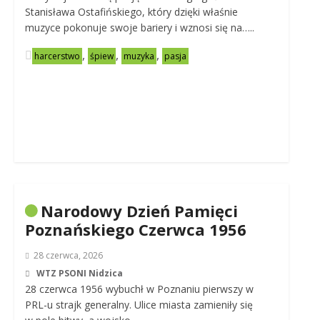
Stanisława Ostafińskiego, który dzięki właśnie
muzyce pokonuje swoje bariery i wznosi się na…..
,
,
,
harcerstwo
śpiew
muzyka
pasja
Narodowy Dzień Pamięci
Poznańskiego Czerwca 1956
28 czerwca, 2026
WTZ PSONI Nidzica
28 czerwca 1956 wybuchł w Poznaniu pierwszy w
PRL-u strajk generalny. Ulice miasta zamieniły się