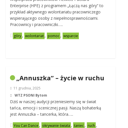
Enterprise (HPE) z programem „Łączą nas góry” to
przykład aktywnego wolontariatu pracowniczego
wspierającego osoby z niepełnosprawnościami.
Pracownicy i pracowniczki…..
,
,
,
góry
wolontariat
pomoc
wsparcie
„Annuszka” – życie w ruchu
11 grudnia, 2025
WTZ PSONI Bytom
Dziś w naszej audycji przeniesiemy się w świat
tańca, emocji i scenicznej pasji. Naszą bohaterką
jest Annuszka – tancerka, która…..
,
,
,
,
You Can Dance
okrywanie świata
taniec
ruch