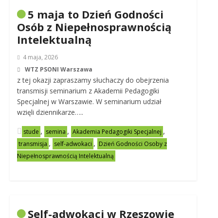
5 maja to Dzień Godności
Osób z Niepełnosprawnością
Intelektualną
4 maja, 2026
WTZ PSONI Warszawa
z tej okazji zapraszamy słuchaczy do obejrzenia
transmisji seminarium z Akademii Pedagogiki
Specjalnej w Warszawie. W seminarium udział
wzięli dziennikarze…..
,
,
,
stude
semina
Akademia Pedagogiki Specjalnej
,
,
transmisja
self-adwokaci
Dzień Godności Osoby z
Niepełnosprawnością Intelektualną
Self-adwokaci w Rzeszowie