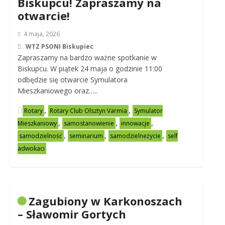
Biskupcu! Zapraszamy na
otwarcie!
4 maja, 2026
WTZ PSONI Biskupiec
Zapraszamy na bardzo ważne spotkanie w
Biskupcu. W piątek 24 maja o godzinie 11:00
odbędzie się otwarcie Symulatora
Mieszkaniowego oraz…..
,
,
Rotary
Rotary Club Olsztyn Varmia
Symulator
,
,
,
Mieszkaniowy
samostanowienie
innowacje
,
,
,
samodzielność
seminarium
samodzielneżycie
self
adwokaci
Zagubiony w Karkonoszach
– Sławomir Gortych