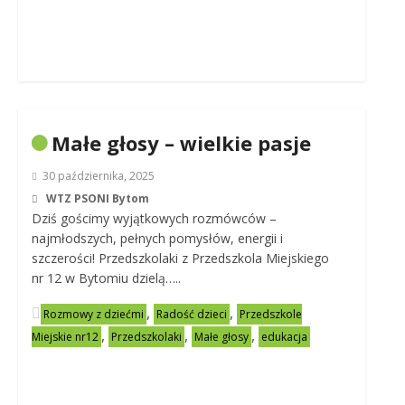
Małe głosy – wielkie pasje
30 października, 2025
WTZ PSONI Bytom
Dziś gościmy wyjątkowych rozmówców –
najmłodszych, pełnych pomysłów, energii i
szczerości! Przedszkolaki z Przedszkola Miejskiego
nr 12 w Bytomiu dzielą…..
,
,
Rozmowy z dziećmi
Radość dzieci
Przedszkole
,
,
,
Miejskie nr12
Przedszkolaki
Małe głosy
edukacja