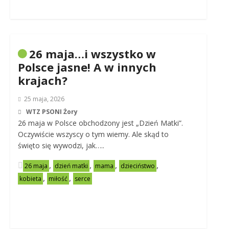
26 maja…i wszystko w
Polsce jasne! A w innych
krajach?
25 maja, 2026
WTZ PSONI Żory
26 maja w Polsce obchodzony jest „Dzień Matki”.
Oczywiście wszyscy o tym wiemy. Ale skąd to
święto się wywodzi, jak…..
,
,
,
,
26 maja
dzień matki
mama
dzieciństwo
,
,
kobieta
miłość
serce