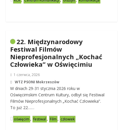
RCK
Centrum Komunikacji
olsztyn
komunikacja
22. Międzynarodowy
Festiwal Filmów
Nieprofesjonalnych „Kochać
Człowieka” w Oświęcimiu
1 czerwca, 2026
WTZ PSONI Mokrzeszów
W dniach 29-31 stycznia 2026 roku w
Oświęcimskim Centrum Kultury, odbył się Festiwal
Filmów Nieprofesjonalnych „Kochać Człowieka”.
To już 22……
,
,
,
oświęcim
festiwal
Film
człowiek