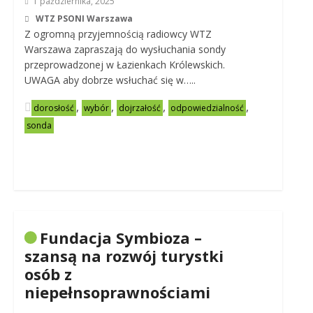
1 października, 2025
WTZ PSONI Warszawa
Z ogromną przyjemnością radiowcy WTZ
Warszawa zapraszają do wysłuchania sondy
przeprowadzonej w Łazienkach Królewskich.
UWAGA aby dobrze wsłuchać się w…..
,
,
,
,
dorosłość
wybór
dojrzałość
odpowiedzialność
sonda
Fundacja Symbioza –
szansą na rozwój turystki
osób z
niepełnsoprawnościami