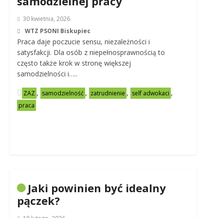
samodzielnej pracy
30 kwietnia, 2026
WTZ PSONI Biskupiec
Praca daje poczucie sensu, niezależności i
satysfakcji. Dla osób z niepełnosprawnością to
często także krok w stronę większej
samodzielności i…..
,
,
,
,
ZAZ
samodzielność
zatrudnienie
self adwokaci
praca
Jaki powinien być idealny
pączek?