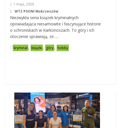
1 maja, 2026
WTZ PSONI Mokrzeszów
Niezwykła seria książek kryminalnych
opowiadająca niesamowite i fascynujące historie
o schroniskach w Karkonoszach. To góry i ich
otoczenie sprawiają, że…..
,
,
,
kryminał
książki
góry
hobby