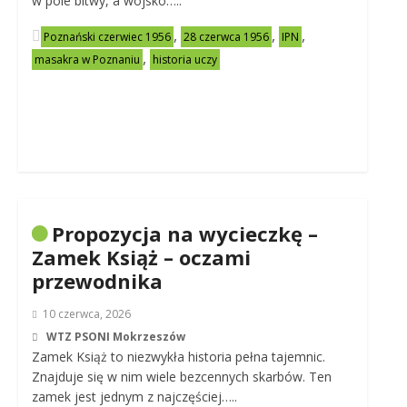
w pole bitwy, a wojsko…..
,
,
,
Poznański czerwiec 1956
28 czerwca 1956
IPN
,
masakra w Poznaniu
historia uczy
Propozycja na wycieczkę –
Zamek Książ – oczami
przewodnika
10 czerwca, 2026
WTZ PSONI Mokrzeszów
Zamek Książ to niezwykła historia pełna tajemnic.
Znajduje się w nim wiele bezcennych skarbów. Ten
zamek jest jednym z najczęściej…..