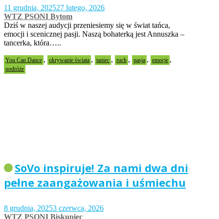
11 grudnia, 2025
27 lutego, 2026
WTZ PSONI Bytom
Dziś w naszej audycji przeniesiemy się w świat tańca,
emocji i scenicznej pasji. Naszą bohaterką jest Annuszka –
tancerka, która…..
,
,
,
,
,
,
You Can Dance
okrywanie świata
taniec
ruch
pasja
emocje
podróże
SoVo inspiruje! Za nami dwa dni
pełne zaangażowania i uśmiechu
8 grudnia, 2025
3 czerwca, 2026
WTZ PSONI Biskupiec