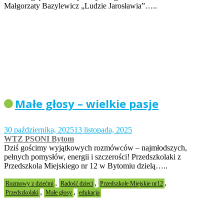
Małgorzaty Bazylewicz „Ludzie Jarosławia”…..
Małe głosy – wielkie pasje
30 października, 2025
13 listopada, 2025
WTZ PSONI Bytom
Dziś gościmy wyjątkowych rozmówców – najmłodszych,
pełnych pomysłów, energii i szczerości! Przedszkolaki z
Przedszkola Miejskiego nr 12 w Bytomiu dzielą…..
,
,
,
Rozmowy z dziećmi
Radość dzieci
Przedszkole Miejskie nr12
,
,
Przedszkolaki
Małe głosy
edukacja