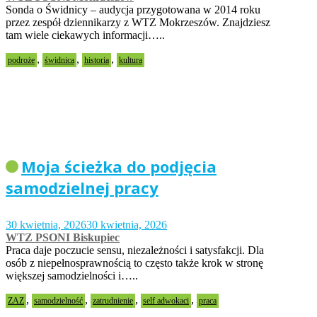
Sonda o Świdnicy – audycja przygotowana w 2014 roku
przez zespół dziennikarzy z WTZ Mokrzeszów. Znajdziesz
tam wiele ciekawych informacji…..
,
,
,
podroże
świdnica
historia
kultura
Moja ścieżka do podjęcia
samodzielnej pracy
30 kwietnia, 2026
30 kwietnia, 2026
WTZ PSONI Biskupiec
Praca daje poczucie sensu, niezależności i satysfakcji. Dla
osób z niepełnosprawnością to często także krok w stronę
większej samodzielności i…..
,
,
,
,
ZAZ
samodzielność
zatrudnienie
self adwokaci
praca