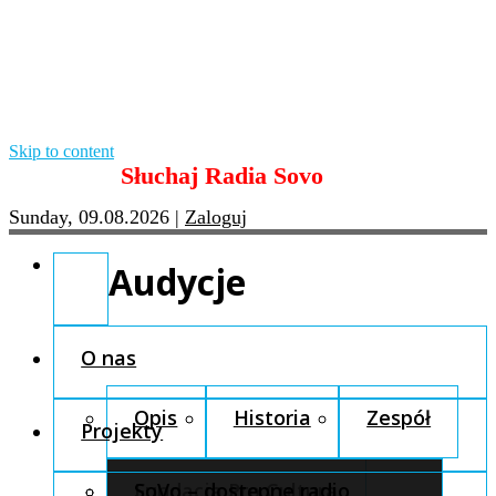
Skip to content
Słuchaj Radia Sovo
Sunday, 09.08.2026
|
Zaloguj
Audycje
O nas
Opis
Historia
Zespół
Projekty
Fundacja Pro Cultura
SoVo – dostępne radio