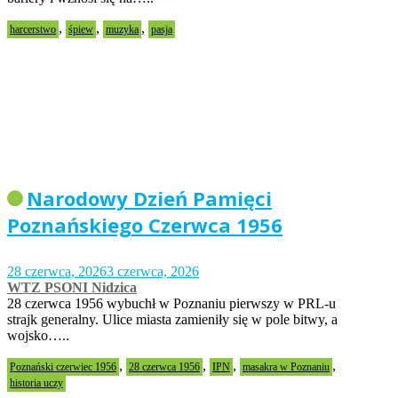
,
,
,
harcerstwo
śpiew
muzyka
pasja
Narodowy Dzień Pamięci
Poznańskiego Czerwca 1956
28 czerwca, 2026
3 czerwca, 2026
WTZ PSONI Nidzica
28 czerwca 1956 wybuchł w Poznaniu pierwszy w PRL-u
strajk generalny. Ulice miasta zamieniły się w pole bitwy, a
wojsko…..
,
,
,
,
Poznański czerwiec 1956
28 czerwca 1956
IPN
masakra w Poznaniu
historia uczy