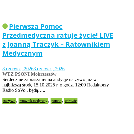
Pierwsza Pomoc
Przedmedyczna ratuje życie! LIVE
z Joanną Traczyk – Ratownikiem
Medycznym
8 czerwca, 2026
3 czerwca, 2026
WTZ PSONI Mokrzeszów
Serdecznie zapraszamy na audycję na żywo już w
najbliższą środę 15.10.2025 r. o godz. 12:00 Redaktorzy
Radio SoVo , będą…..
,
,
,
na żywo
ratownik medyczny
pomoc
zdrowie