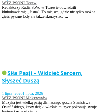
WTZ PSONI Tczew
Redaktorzy Radia SoVo w Tczewie odwiedzili
klubokawiarnię „Jasna”. To miejsce, gdzie nie tylko można
zjeść pyszne lody ale także skorzystać…..
Siła Pasji – Widzieć Sercem,
Słyszeć Duszą
1 lipca, 2026
1 lipca, 2026
WTZ PSONI Mokrzeszów
Muzyka jest wielką pasją dla naszego gościa Stanisława
Ostafińskiego, który dzięki właśnie muzyce pokonuje swoje
bariery i wznosi się na…..