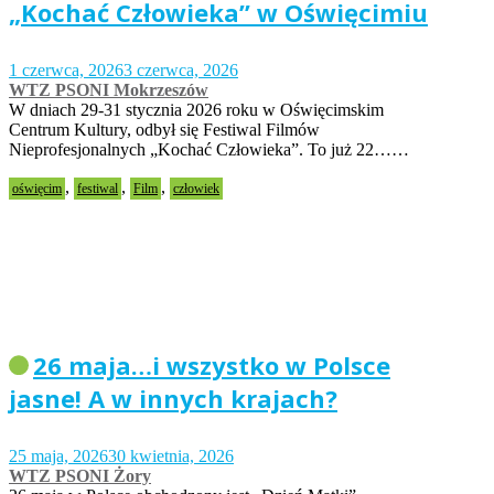
„Kochać Człowieka” w Oświęcimiu
1 czerwca, 2026
3 czerwca, 2026
WTZ PSONI Mokrzeszów
W dniach 29-31 stycznia 2026 roku w Oświęcimskim
Centrum Kultury, odbył się Festiwal Filmów
Nieprofesjonalnych „Kochać Człowieka”. To już 22……
,
,
,
oświęcim
festiwal
Film
człowiek
26 maja…i wszystko w Polsce
jasne! A w innych krajach?
25 maja, 2026
30 kwietnia, 2026
WTZ PSONI Żory