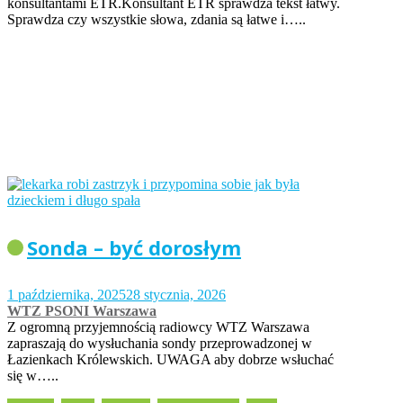
konsultantami ETR.Konsultant ETR sprawdza tekst łatwy.
Sprawdza czy wszystkie słowa, zdania są łatwe i…..
Sonda – być dorosłym
1 października, 2025
28 stycznia, 2026
WTZ PSONI Warszawa
Z ogromną przyjemnością radiowcy WTZ Warszawa
zapraszają do wysłuchania sondy przeprowadzonej w
Łazienkach Królewskich. UWAGA aby dobrze wsłuchać
się w…..