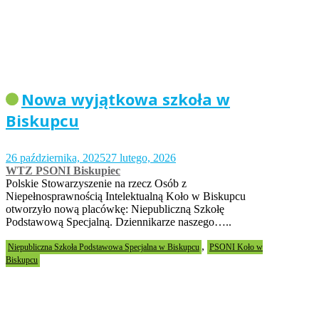
Nowa wyjątkowa szkoła w
Biskupcu
26 października, 2025
27 lutego, 2026
WTZ PSONI Biskupiec
Polskie Stowarzyszenie na rzecz Osób z
Niepełnosprawnością Intelektualną Koło w Biskupcu
otworzyło nową placówkę: Niepubliczną Szkołę
Podstawową Specjalną. Dziennikarze naszego…..
,
Niepubliczna Szkoła Podstawowa Specjalna w Biskupcu
PSONI Koło w
Biskupcu