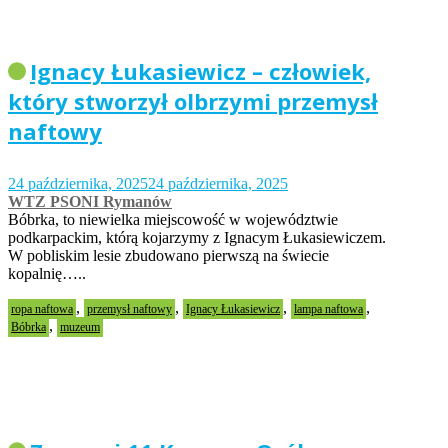
Ignacy Łukasiewicz – człowiek,
który stworzył olbrzymi przemysł
naftowy
24 października, 2025
24 października, 2025
WTZ PSONI Rymanów
Bóbrka, to niewielka miejscowość w województwie
podkarpackim, którą kojarzymy z Ignacym Łukasiewiczem.
W pobliskim lesie zbudowano pierwszą na świecie
kopalnię…..
,
,
,
,
ropa naftowa
przemysł naftowy
Ignacy Łukasiewicz
lampa naftowa
,
Bóbrka
muzeum