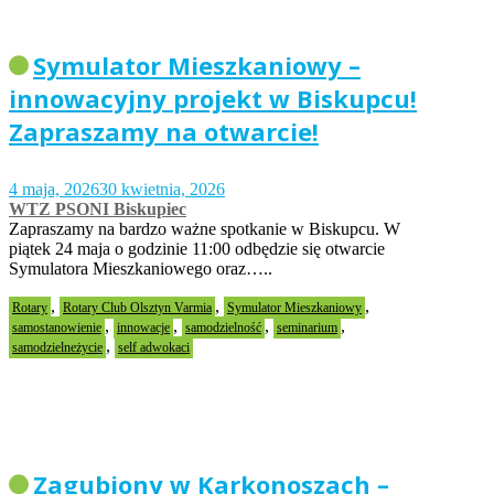
Symulator Mieszkaniowy –
innowacyjny projekt w Biskupcu!
Zapraszamy na otwarcie!
4 maja, 2026
30 kwietnia, 2026
WTZ PSONI Biskupiec
Zapraszamy na bardzo ważne spotkanie w Biskupcu. W
piątek 24 maja o godzinie 11:00 odbędzie się otwarcie
Symulatora Mieszkaniowego oraz…..
,
,
,
Rotary
Rotary Club Olsztyn Varmia
Symulator Mieszkaniowy
,
,
,
,
samostanowienie
innowacje
samodzielność
seminarium
,
samodzielneżycie
self adwokaci
Zagubiony w Karkonoszach –