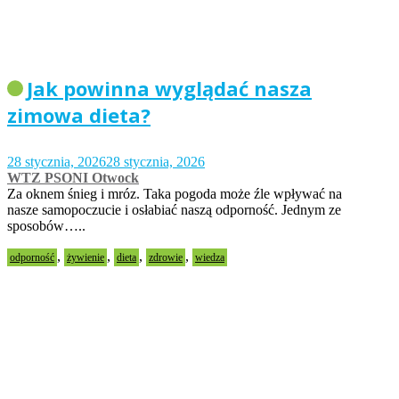
Jak powinna wyglądać nasza
zimowa dieta?
28 stycznia, 2026
28 stycznia, 2026
WTZ PSONI Otwock
Za oknem śnieg i mróz. Taka pogoda może źle wpływać na
nasze samopoczucie i osłabiać naszą odporność. Jednym ze
sposobów…..
,
,
,
,
odporność
żywienie
dieta
zdrowie
wiedza