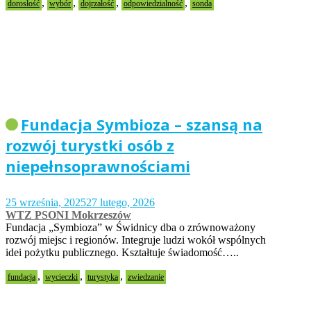
,
,
,
,
dorosłość
wybór
dojrzałość
odpowiedzialność
sonda
Fundacja Symbioza – szansą na
rozwój turystki osób z
niepełnsoprawnościami
25 września, 2025
27 lutego, 2026
WTZ PSONI Mokrzeszów
Fundacja „Symbioza” w Świdnicy dba o zrównoważony
rozwój miejsc i regionów. Integruje ludzi wokół wspólnych
idei pożytku publicznego. Kształtuje świadomość…..
,
,
,
fundacja
wycieczki
turystyka
zwiedzanie