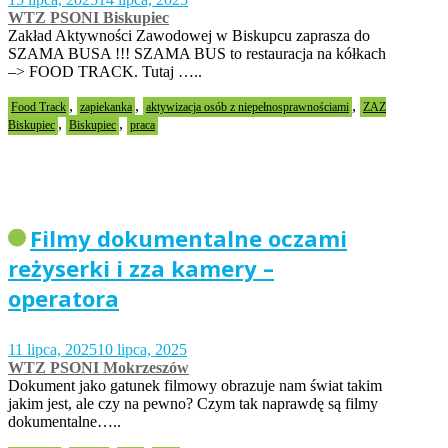
WTZ PSONI Biskupiec
Zakład Aktywności Zawodowej w Biskupcu zaprasza do
SZAMA BUSA !!! SZAMA BUS to restauracja na kółkach
–> FOOD TRACK. Tutaj …..
,
,
,
Food Track
zapiekanka
aktywizacja osób z niepełnosprawnościami
ZAZ
,
,
Biskupiec
Biskupiec
praca
Filmy dokumentalne oczami
reżyserki i zza kamery –
operatora
11 lipca, 2025
10 lipca, 2025
WTZ PSONI Mokrzeszów
Dokument jako gatunek filmowy obrazuje nam świat takim
jakim jest, ale czy na pewno? Czym tak naprawdę są filmy
dokumentalne…..