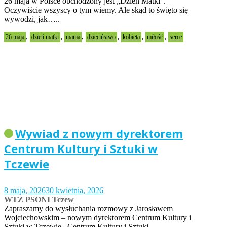
26 maja w Polsce obchodzony jest „Dzień Matki”.
Oczywiście wszyscy o tym wiemy. Ale skąd to święto się
wywodzi, jak…..
,
,
,
,
,
,
26 maja
dzień matki
mama
dzieciństwo
kobieta
miłość
serce
Wywiad z nowym dyrektorem
Centrum Kultury i Sztuki w
Tczewie
8 maja, 2026
30 kwietnia, 2026
WTZ PSONI Tczew
Zapraszamy do wysłuchania rozmowy z Jarosławem
Wojciechowskim – nowym dyrektorem Centrum Kultury i
Sztuki w Tczewie. Centrum Kultury i Sztuki…..