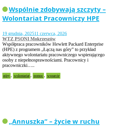
Wspólnie zdobywają szczyty –
Wolontariat Pracowniczy HPE
19 grudnia, 2025
11 czerwca, 2026
WTZ PSONI Mokrzeszów
Współpraca pracowników Hewlett Packard Enterprise
(HPE) z programem „Łączą nas góry” to przykład
aktywnego wolontariatu pracowniczego wspierającego
osoby z niepełnosprawnościami. Pracownicy i
pracowniczki…..
,
,
,
góry
wolontariat
pomoc
wsparcie
„Annuszka” – życie w ruchu