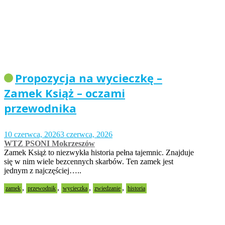
Propozycja na wycieczkę –
Zamek Książ – oczami
przewodnika
10 czerwca, 2026
3 czerwca, 2026
WTZ PSONI Mokrzeszów
Zamek Książ to niezwykła historia pełna tajemnic. Znajduje
się w nim wiele bezcennych skarbów. Ten zamek jest
jednym z najczęściej…..
,
,
,
,
zamek
przewodnik
wycieczka
zwiedzanie
historia