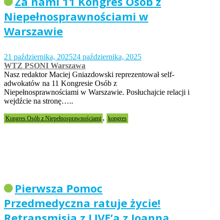
Za nami 11 Kongres Osób z
Niepełnosprawnościami w
Warszawie
21 października, 2025
24 października, 2025
WTZ PSONI Warszawa
Nasz redaktor Maciej Gniazdowski reprezentował self-
adwokatów na 11 Kongresie Osób z
Niepełnosprawnościami w Warszawie. Posłuchajcie relacji i
wejdźcie na stronę…..
,
Kongres Osób z Niepełnosprawnościami
kongres
Pierwsza Pomoc
Przedmedyczna ratuje życie!
Retransmisja z LIVE’a z Joanną