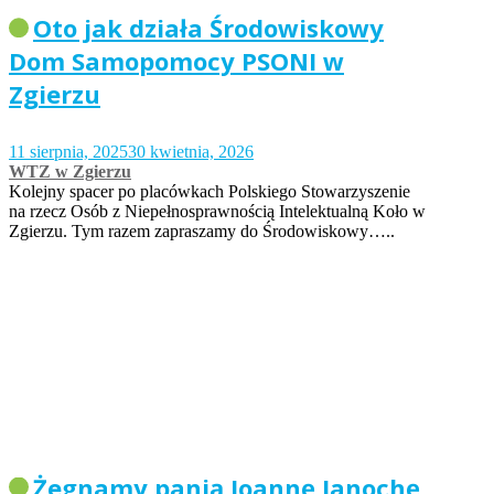
Oto jak działa Środowiskowy
Dom Samopomocy PSONI w
Zgierzu
11 sierpnia, 2025
30 kwietnia, 2026
WTZ w Zgierzu
Kolejny spacer po placówkach Polskiego Stowarzyszenie
na rzecz Osób z Niepełnosprawnością Intelektualną Koło w
Zgierzu. Tym razem zapraszamy do Środowiskowy…..
Żegnamy panią Joannę Janochę