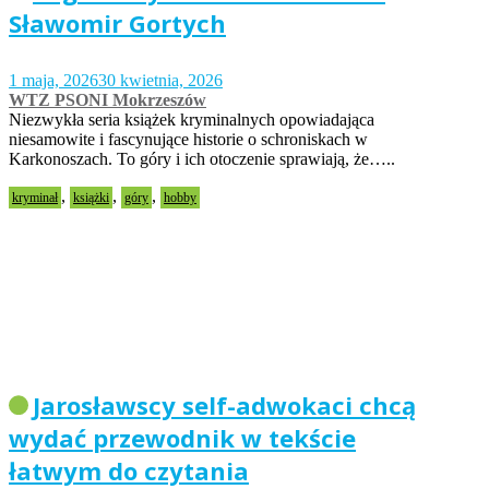
Sławomir Gortych
1 maja, 2026
30 kwietnia, 2026
WTZ PSONI Mokrzeszów
Niezwykła seria książek kryminalnych opowiadająca
niesamowite i fascynujące historie o schroniskach w
Karkonoszach. To góry i ich otoczenie sprawiają, że…..
,
,
,
kryminał
książki
góry
hobby
Jarosławscy self-adwokaci chcą
wydać przewodnik w tekście
łatwym do czytania