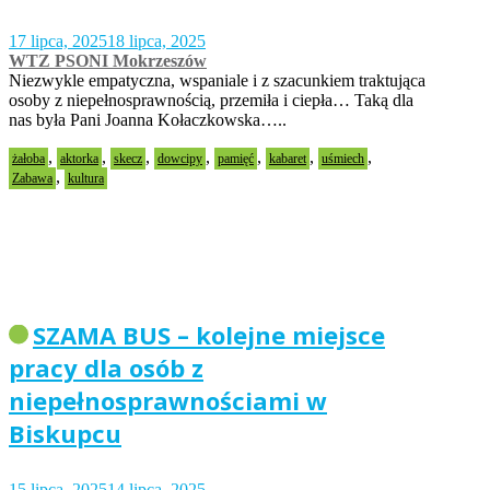
17 lipca, 2025
18 lipca, 2025
WTZ PSONI Mokrzeszów
Niezwykle empatyczna, wspaniale i z szacunkiem traktująca
osoby z niepełnosprawnością, przemiła i ciepła… Taką dla
nas była Pani Joanna Kołaczkowska…..
,
,
,
,
,
,
,
żałoba
aktorka
skecz
dowcipy
pamięć
kabaret
uśmiech
,
Zabawa
kultura
SZAMA BUS – kolejne miejsce
pracy dla osób z
niepełnosprawnościami w
Biskupcu
15 lipca, 2025
14 lipca, 2025