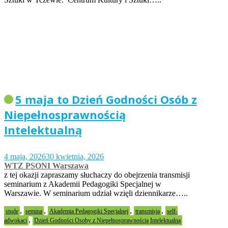
5 maja to Dzień Godności Osób z
Niepełnosprawnością
Intelektualną
4 maja, 2026
30 kwietnia, 2026
WTZ PSONI Warszawa
z tej okazji zapraszamy słuchaczy do obejrzenia transmisji
seminarium z Akademii Pedagogiki Specjalnej w
Warszawie. W seminarium udział wzięli dziennikarze…..
,
,
,
,
stude
semina
Akademia Pedagogiki Specjalnej
transmisja
self-
,
adwokaci
Dzień Godności Osoby z Niepełnosprawnością Intelektualną