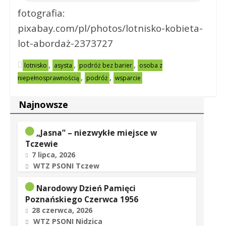
fotografia:
pixabay.com/pl/photos/lotnisko-kobieta-
lot-abordaż-2373727
,
,
,
lotnisko
asysta
podróż bez barier
osoba z
,
,
niepełnosprawnością
podróż
wsparcie
Najnowsze
„Jasna” – niezwykłe miejsce w
Tczewie
7 lipca, 2026
WTZ PSONI Tczew
Narodowy Dzień Pamięci
Poznańskiego Czerwca 1956
28 czerwca, 2026
WTZ PSONI Nidzica