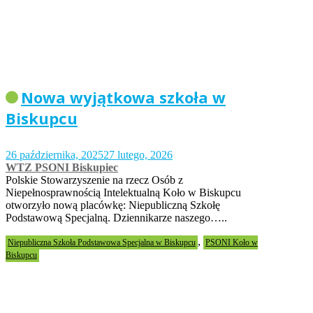
Nowa wyjątkowa szkoła w
Biskupcu
26 października, 2025
27 lutego, 2026
WTZ PSONI Biskupiec
Polskie Stowarzyszenie na rzecz Osób z
Niepełnosprawnością Intelektualną Koło w Biskupcu
otworzyło nową placówkę: Niepubliczną Szkołę
Podstawową Specjalną. Dziennikarze naszego…..
,
Niepubliczna Szkoła Podstawowa Specjalna w Biskupcu
PSONI Koło w
Biskupcu