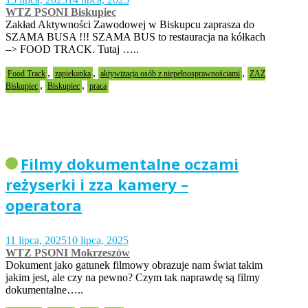
WTZ PSONI Biskupiec
Zakład Aktywności Zawodowej w Biskupcu zaprasza do
SZAMA BUSA !!! SZAMA BUS to restauracja na kółkach
–> FOOD TRACK. Tutaj …..
,
,
,
Food Track
zapiekanka
aktywizacja osób z niepełnosprawnościami
ZAZ
,
,
Biskupiec
Biskupiec
praca
Filmy dokumentalne oczami
reżyserki i zza kamery –
operatora
11 lipca, 2025
10 lipca, 2025
WTZ PSONI Mokrzeszów
Dokument jako gatunek filmowy obrazuje nam świat takim
jakim jest, ale czy na pewno? Czym tak naprawdę są filmy
dokumentalne…..