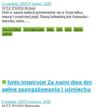
11 grudnia, 2025
27 lutego, 2026
WTZ PSONI Bytom
Dziś w naszej audycji przeniesiemy się w świat tańca,
emocji i scenicznej pasji. Naszą bohaterką jest Annuszka –
tancerka, która…..
,
,
,
,
,
,
You Can Dance
okrywanie świata
taniec
ruch
pasja
emocje
podróże
SoVo inspiruje! Za nami dwa dni
pełne zaangażowania i uśmiechu
8 grudnia, 2025
3 czerwca, 2026
WTZ PSONI Biskupiec