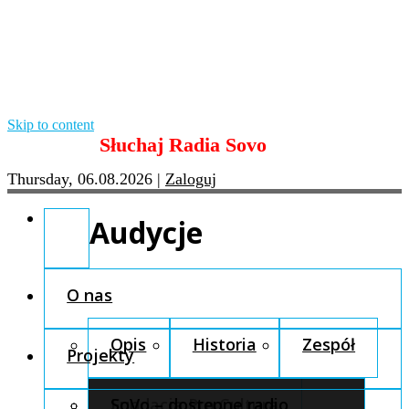
Skip to content
Słuchaj Radia Sovo
Thursday, 06.08.2026
|
Zaloguj
Audycje
O nas
Opis
Historia
Zespół
Projekty
Fundacja Pro Cultura
SoVo – dostępne radio