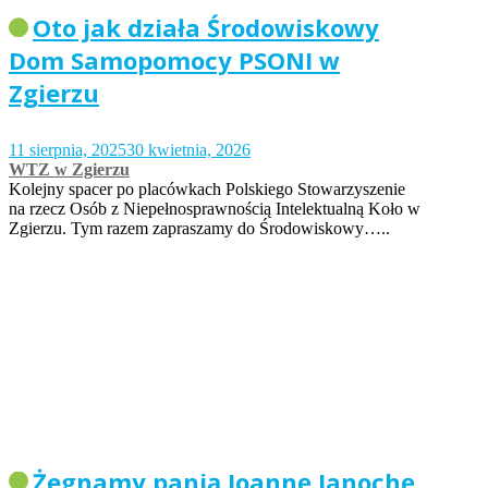
Oto jak działa Środowiskowy
Dom Samopomocy PSONI w
Zgierzu
11 sierpnia, 2025
30 kwietnia, 2026
WTZ w Zgierzu
Kolejny spacer po placówkach Polskiego Stowarzyszenie
na rzecz Osób z Niepełnosprawnością Intelektualną Koło w
Zgierzu. Tym razem zapraszamy do Środowiskowy…..
Żegnamy panią Joannę Janochę