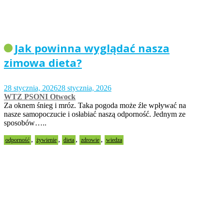
Jak powinna wyglądać nasza
zimowa dieta?
28 stycznia, 2026
28 stycznia, 2026
WTZ PSONI Otwock
Za oknem śnieg i mróz. Taka pogoda może źle wpływać na
nasze samopoczucie i osłabiać naszą odporność. Jednym ze
sposobów…..
,
,
,
,
odporność
żywienie
dieta
zdrowie
wiedza