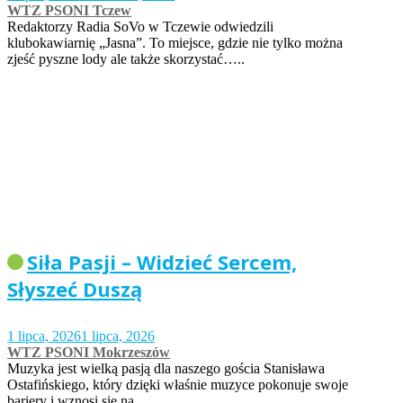
WTZ PSONI Tczew
Redaktorzy Radia SoVo w Tczewie odwiedzili
klubokawiarnię „Jasna”. To miejsce, gdzie nie tylko można
zjeść pyszne lody ale także skorzystać…..
Siła Pasji – Widzieć Sercem,
Słyszeć Duszą
1 lipca, 2026
1 lipca, 2026
WTZ PSONI Mokrzeszów
Muzyka jest wielką pasją dla naszego gościa Stanisława
Ostafińskiego, który dzięki właśnie muzyce pokonuje swoje
bariery i wznosi się na…..