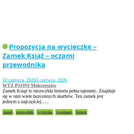
Propozycja na wycieczkę –
Zamek Książ – oczami
przewodnika
10 czerwca, 2026
3 czerwca, 2026
WTZ PSONI Mokrzeszów
Zamek Książ to niezwykła historia pełna tajemnic. Znajduje
się w nim wiele bezcennych skarbów. Ten zamek jest
jednym z najczęściej…..
,
,
,
,
zamek
przewodnik
wycieczka
zwiedzanie
historia