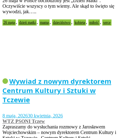
26 maja w Polsce obchodzony jest „Dzień Matki”.
Oczywiście wszyscy o tym wiemy. Ale skąd to święto się
wywodzi, jak…..
,
,
,
,
,
,
26 maja
dzień matki
mama
dzieciństwo
kobieta
miłość
serce
Wywiad z nowym dyrektorem
Centrum Kultury i Sztuki w
Tczewie
8 maja, 2026
30 kwietnia, 2026
WTZ PSONI Tczew
Zapraszamy do wysłuchania rozmowy z Jarosławem
Wojciechowskim – nowym dyrektorem Centrum Kultury i
Sztuki w Tczewie. Centrum Kultury i Sztuki…..