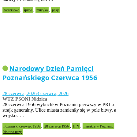
,
,
,
harcerstwo
śpiew
muzyka
pasja
Narodowy Dzień Pamięci
Poznańskiego Czerwca 1956
28 czerwca, 2026
3 czerwca, 2026
WTZ PSONI Nidzica
28 czerwca 1956 wybuchł w Poznaniu pierwszy w PRL-u
strajk generalny. Ulice miasta zamieniły się w pole bitwy, a
wojsko…..
,
,
,
,
Poznański czerwiec 1956
28 czerwca 1956
IPN
masakra w Poznaniu
historia uczy