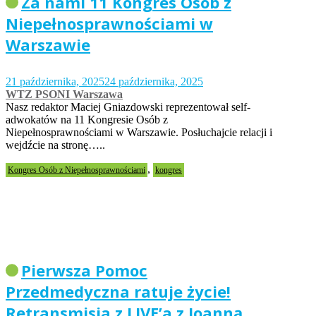
Za nami 11 Kongres Osób z
Niepełnosprawnościami w
Warszawie
21 października, 2025
24 października, 2025
WTZ PSONI Warszawa
Nasz redaktor Maciej Gniazdowski reprezentował self-
adwokatów na 11 Kongresie Osób z
Niepełnosprawnościami w Warszawie. Posłuchajcie relacji i
wejdźcie na stronę…..
,
Kongres Osób z Niepełnosprawnościami
kongres
Pierwsza Pomoc
Przedmedyczna ratuje życie!
Retransmisja z LIVE’a z Joanną