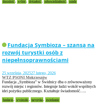
,
,
,
,
dorosłość
wybór
dojrzałość
odpowiedzialność
sonda
Fundacja Symbioza – szansą na
rozwój turystki osób z
niepełnsoprawnościami
25 września, 2025
27 lutego, 2026
WTZ PSONI Mokrzeszów
Fundacja „Symbioza” w Świdnicy dba o zrównoważony
rozwój miejsc i regionów. Integruje ludzi wokół wspólnych
idei pożytku publicznego. Kształtuje świadomość…..
,
,
,
fundacja
wycieczki
turystyka
zwiedzanie