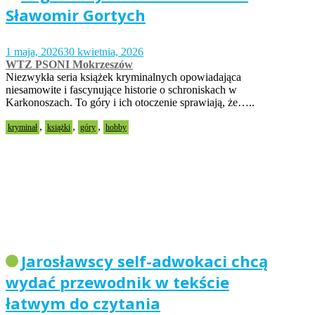
Sławomir Gortych
1 maja, 2026
30 kwietnia, 2026
WTZ PSONI Mokrzeszów
Niezwykła seria książek kryminalnych opowiadająca
niesamowite i fascynujące historie o schroniskach w
Karkonoszach. To góry i ich otoczenie sprawiają, że…..
,
,
,
kryminał
książki
góry
hobby
Jarosławscy self-adwokaci chcą
wydać przewodnik w tekście
łatwym do czytania