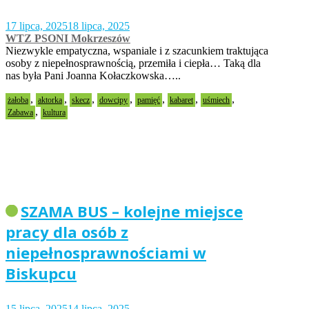
17 lipca, 2025
18 lipca, 2025
WTZ PSONI Mokrzeszów
Niezwykle empatyczna, wspaniale i z szacunkiem traktująca
osoby z niepełnosprawnością, przemiła i ciepła… Taką dla
nas była Pani Joanna Kołaczkowska…..
,
,
,
,
,
,
,
żałoba
aktorka
skecz
dowcipy
pamięć
kabaret
uśmiech
,
Zabawa
kultura
SZAMA BUS – kolejne miejsce
pracy dla osób z
niepełnosprawnościami w
Biskupcu
15 lipca, 2025
14 lipca, 2025