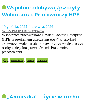
Wspólnie zdobywają szczyty –
Wolontariat Pracowniczy HPE
19 grudnia, 2025
11 czerwca, 2026
WTZ PSONI Mokrzeszów
Współpraca pracowników Hewlett Packard Enterprise
(HPE) z programem „Łączą nas góry” to przykład
aktywnego wolontariatu pracowniczego wspierającego
osoby z niepełnosprawnościami. Pracownicy i
pracowniczki…..
,
,
,
góry
wolontariat
pomoc
wsparcie
„Annuszka” – życie w ruchu