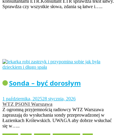
konsultantami ETR.Konsultant ETR sprawdza tekst łatwy.
Sprawdza czy wszystkie słowa, zdania są łatwe i…..
Sonda – być dorosłym
1 października, 2025
28 stycznia, 2026
WTZ PSONI Warszawa
Z ogromną przyjemnością radiowcy WTZ Warszawa
zapraszają do wysłuchania sondy przeprowadzonej w
Łazienkach Królewskich. UWAGA aby dobrze wsłuchać
się w…..