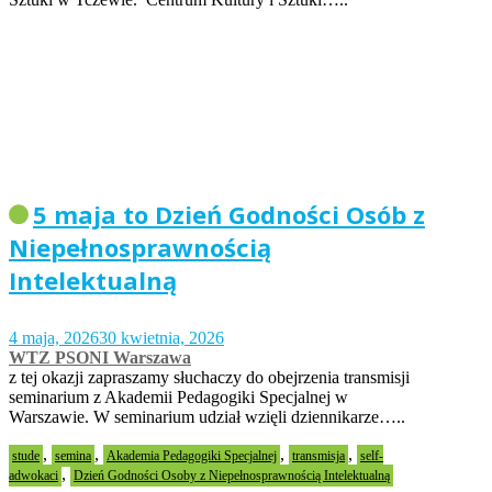
5 maja to Dzień Godności Osób z
Niepełnosprawnością
Intelektualną
4 maja, 2026
30 kwietnia, 2026
WTZ PSONI Warszawa
z tej okazji zapraszamy słuchaczy do obejrzenia transmisji
seminarium z Akademii Pedagogiki Specjalnej w
Warszawie. W seminarium udział wzięli dziennikarze…..
,
,
,
,
stude
semina
Akademia Pedagogiki Specjalnej
transmisja
self-
,
adwokaci
Dzień Godności Osoby z Niepełnosprawnością Intelektualną