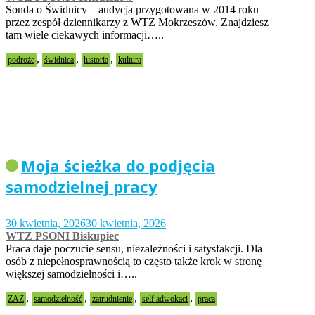
Sonda o Świdnicy – audycja przygotowana w 2014 roku
przez zespół dziennikarzy z WTZ Mokrzeszów. Znajdziesz
tam wiele ciekawych informacji…..
,
,
,
podroże
świdnica
historia
kultura
Moja ścieżka do podjęcia
samodzielnej pracy
30 kwietnia, 2026
30 kwietnia, 2026
WTZ PSONI Biskupiec
Praca daje poczucie sensu, niezależności i satysfakcji. Dla
osób z niepełnosprawnością to często także krok w stronę
większej samodzielności i…..
,
,
,
,
ZAZ
samodzielność
zatrudnienie
self adwokaci
praca