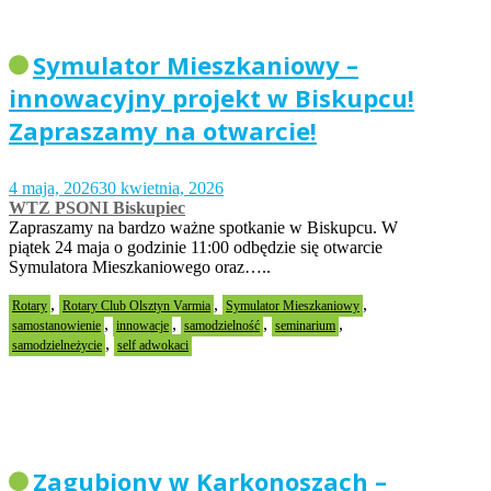
Symulator Mieszkaniowy –
innowacyjny projekt w Biskupcu!
Zapraszamy na otwarcie!
4 maja, 2026
30 kwietnia, 2026
WTZ PSONI Biskupiec
Zapraszamy na bardzo ważne spotkanie w Biskupcu. W
piątek 24 maja o godzinie 11:00 odbędzie się otwarcie
Symulatora Mieszkaniowego oraz…..
,
,
,
Rotary
Rotary Club Olsztyn Varmia
Symulator Mieszkaniowy
,
,
,
,
samostanowienie
innowacje
samodzielność
seminarium
,
samodzielneżycie
self adwokaci
Zagubiony w Karkonoszach –