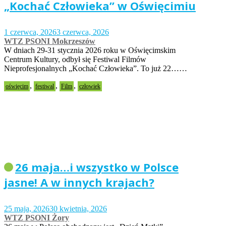
„Kochać Człowieka” w Oświęcimiu
1 czerwca, 2026
3 czerwca, 2026
WTZ PSONI Mokrzeszów
W dniach 29-31 stycznia 2026 roku w Oświęcimskim
Centrum Kultury, odbył się Festiwal Filmów
Nieprofesjonalnych „Kochać Człowieka”. To już 22……
,
,
,
oświęcim
festiwal
Film
człowiek
26 maja…i wszystko w Polsce
jasne! A w innych krajach?
25 maja, 2026
30 kwietnia, 2026
WTZ PSONI Żory