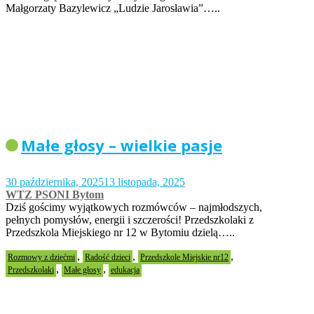
Małgorzaty Bazylewicz „Ludzie Jarosławia”…..
Małe głosy – wielkie pasje
30 października, 2025
13 listopada, 2025
WTZ PSONI Bytom
Dziś gościmy wyjątkowych rozmówców – najmłodszych,
pełnych pomysłów, energii i szczerości! Przedszkolaki z
Przedszkola Miejskiego nr 12 w Bytomiu dzielą…..
,
,
,
Rozmowy z dziećmi
Radość dzieci
Przedszkole Miejskie nr12
,
,
Przedszkolaki
Małe głosy
edukacja