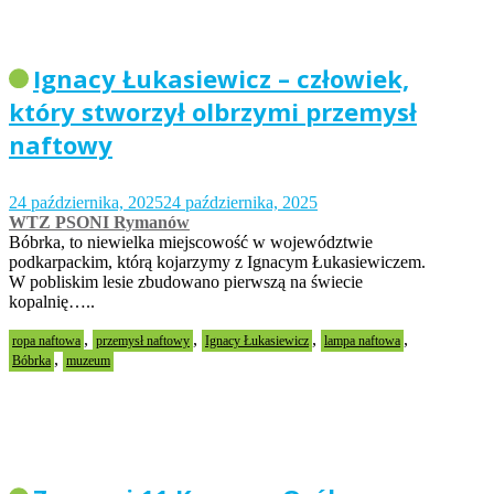
Ignacy Łukasiewicz – człowiek,
który stworzył olbrzymi przemysł
naftowy
24 października, 2025
24 października, 2025
WTZ PSONI Rymanów
Bóbrka, to niewielka miejscowość w województwie
podkarpackim, którą kojarzymy z Ignacym Łukasiewiczem.
W pobliskim lesie zbudowano pierwszą na świecie
kopalnię…..
,
,
,
,
ropa naftowa
przemysł naftowy
Ignacy Łukasiewicz
lampa naftowa
,
Bóbrka
muzeum