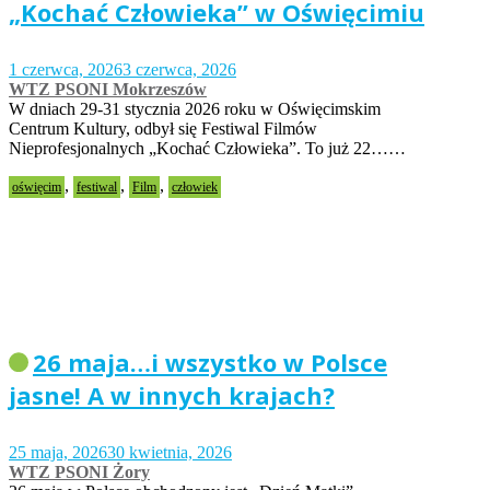
„Kochać Człowieka” w Oświęcimiu
1 czerwca, 2026
3 czerwca, 2026
WTZ PSONI Mokrzeszów
W dniach 29-31 stycznia 2026 roku w Oświęcimskim
Centrum Kultury, odbył się Festiwal Filmów
Nieprofesjonalnych „Kochać Człowieka”. To już 22……
,
,
,
oświęcim
festiwal
Film
człowiek
26 maja…i wszystko w Polsce
jasne! A w innych krajach?
25 maja, 2026
30 kwietnia, 2026
WTZ PSONI Żory