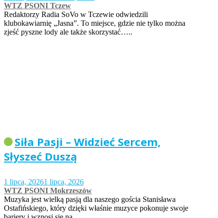
WTZ PSONI Tczew
Redaktorzy Radia SoVo w Tczewie odwiedzili
klubokawiarnię „Jasna”. To miejsce, gdzie nie tylko można
zjeść pyszne lody ale także skorzystać…..
Siła Pasji – Widzieć Sercem,
Słyszeć Duszą
1 lipca, 2026
1 lipca, 2026
WTZ PSONI Mokrzeszów
Muzyka jest wielką pasją dla naszego gościa Stanisława
Ostafińskiego, który dzięki właśnie muzyce pokonuje swoje
bariery i wznosi się na…..