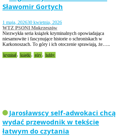
Sławomir Gortych
1 maja, 2026
30 kwietnia, 2026
WTZ PSONI Mokrzeszów
Niezwykła seria książek kryminalnych opowiadająca
niesamowite i fascynujące historie o schroniskach w
Karkonoszach. To góry i ich otoczenie sprawiają, że…..
,
,
,
kryminał
książki
góry
hobby
Jarosławscy self-adwokaci chcą
wydać przewodnik w tekście
łatwym do czytania