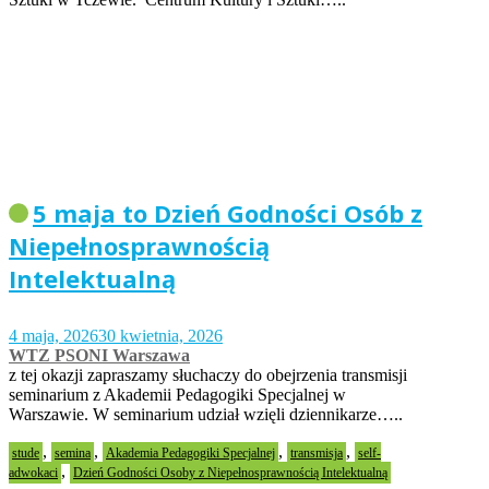
5 maja to Dzień Godności Osób z
Niepełnosprawnością
Intelektualną
4 maja, 2026
30 kwietnia, 2026
WTZ PSONI Warszawa
z tej okazji zapraszamy słuchaczy do obejrzenia transmisji
seminarium z Akademii Pedagogiki Specjalnej w
Warszawie. W seminarium udział wzięli dziennikarze…..
,
,
,
,
stude
semina
Akademia Pedagogiki Specjalnej
transmisja
self-
,
adwokaci
Dzień Godności Osoby z Niepełnosprawnością Intelektualną