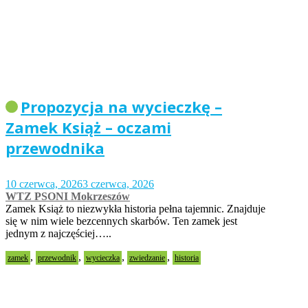
Propozycja na wycieczkę –
Zamek Książ – oczami
przewodnika
10 czerwca, 2026
3 czerwca, 2026
WTZ PSONI Mokrzeszów
Zamek Książ to niezwykła historia pełna tajemnic. Znajduje
się w nim wiele bezcennych skarbów. Ten zamek jest
jednym z najczęściej…..
,
,
,
,
zamek
przewodnik
wycieczka
zwiedzanie
historia