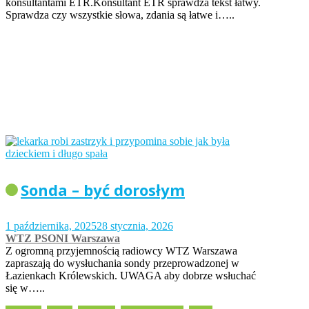
konsultantami ETR.Konsultant ETR sprawdza tekst łatwy.
Sprawdza czy wszystkie słowa, zdania są łatwe i…..
Sonda – być dorosłym
1 października, 2025
28 stycznia, 2026
WTZ PSONI Warszawa
Z ogromną przyjemnością radiowcy WTZ Warszawa
zapraszają do wysłuchania sondy przeprowadzonej w
Łazienkach Królewskich. UWAGA aby dobrze wsłuchać
się w…..