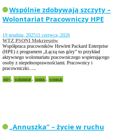
Wspólnie zdobywają szczyty –
Wolontariat Pracowniczy HPE
19 grudnia, 2025
11 czerwca, 2026
WTZ PSONI Mokrzeszów
Współpraca pracowników Hewlett Packard Enterprise
(HPE) z programem „Łączą nas góry” to przykład
aktywnego wolontariatu pracowniczego wspierającego
osoby z niepełnosprawnościami. Pracownicy i
pracowniczki…..
,
,
,
góry
wolontariat
pomoc
wsparcie
„Annuszka” – życie w ruchu