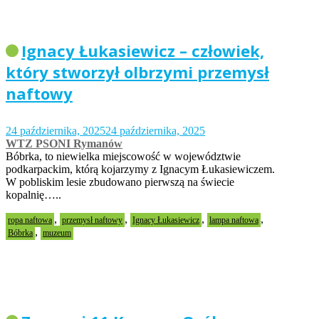
Ignacy Łukasiewicz – człowiek,
który stworzył olbrzymi przemysł
naftowy
24 października, 2025
24 października, 2025
WTZ PSONI Rymanów
Bóbrka, to niewielka miejscowość w województwie
podkarpackim, którą kojarzymy z Ignacym Łukasiewiczem.
W pobliskim lesie zbudowano pierwszą na świecie
kopalnię…..
,
,
,
,
ropa naftowa
przemysł naftowy
Ignacy Łukasiewicz
lampa naftowa
,
Bóbrka
muzeum