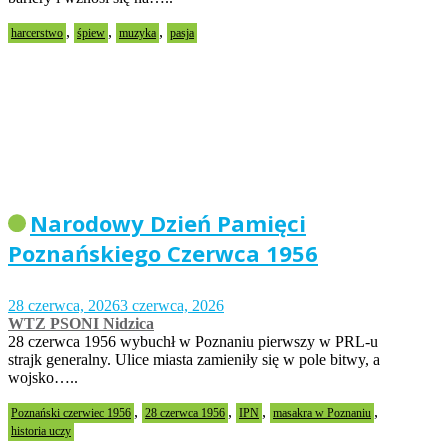
,
,
,
harcerstwo
śpiew
muzyka
pasja
Narodowy Dzień Pamięci
Poznańskiego Czerwca 1956
28 czerwca, 2026
3 czerwca, 2026
WTZ PSONI Nidzica
28 czerwca 1956 wybuchł w Poznaniu pierwszy w PRL-u
strajk generalny. Ulice miasta zamieniły się w pole bitwy, a
wojsko…..
,
,
,
,
Poznański czerwiec 1956
28 czerwca 1956
IPN
masakra w Poznaniu
historia uczy