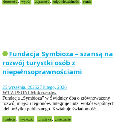
,
,
,
,
dorosłość
wybór
dojrzałość
odpowiedzialność
sonda
Fundacja Symbioza – szansą na
rozwój turystki osób z
niepełnsoprawnościami
25 września, 2025
27 lutego, 2026
WTZ PSONI Mokrzeszów
Fundacja „Symbioza” w Świdnicy dba o zrównoważony
rozwój miejsc i regionów. Integruje ludzi wokół wspólnych
idei pożytku publicznego. Kształtuje świadomość…..
,
,
,
fundacja
wycieczki
turystyka
zwiedzanie