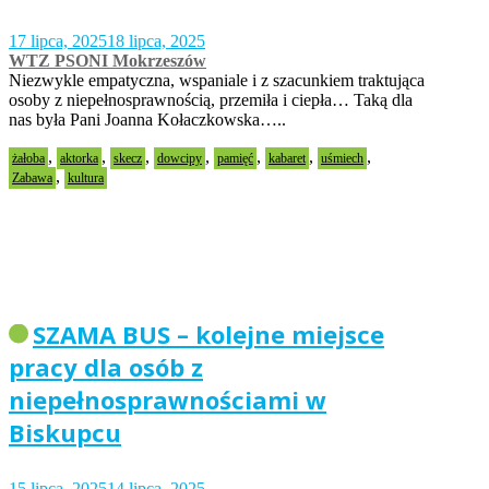
17 lipca, 2025
18 lipca, 2025
WTZ PSONI Mokrzeszów
Niezwykle empatyczna, wspaniale i z szacunkiem traktująca
osoby z niepełnosprawnością, przemiła i ciepła… Taką dla
nas była Pani Joanna Kołaczkowska…..
,
,
,
,
,
,
,
żałoba
aktorka
skecz
dowcipy
pamięć
kabaret
uśmiech
,
Zabawa
kultura
SZAMA BUS – kolejne miejsce
pracy dla osób z
niepełnosprawnościami w
Biskupcu
15 lipca, 2025
14 lipca, 2025