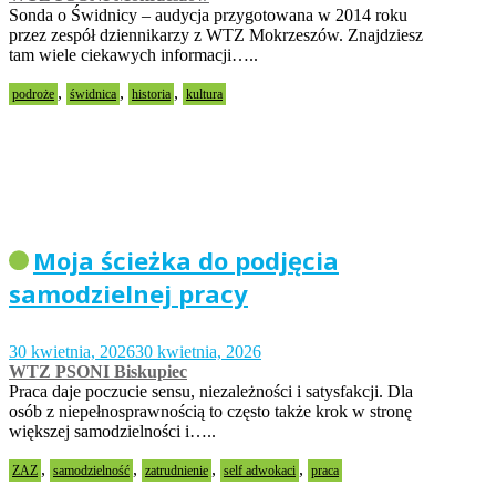
Sonda o Świdnicy – audycja przygotowana w 2014 roku
przez zespół dziennikarzy z WTZ Mokrzeszów. Znajdziesz
tam wiele ciekawych informacji…..
,
,
,
podroże
świdnica
historia
kultura
Moja ścieżka do podjęcia
samodzielnej pracy
30 kwietnia, 2026
30 kwietnia, 2026
WTZ PSONI Biskupiec
Praca daje poczucie sensu, niezależności i satysfakcji. Dla
osób z niepełnosprawnością to często także krok w stronę
większej samodzielności i…..
,
,
,
,
ZAZ
samodzielność
zatrudnienie
self adwokaci
praca