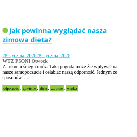
Jak powinna wyglądać nasza
zimowa dieta?
28 stycznia, 2026
28 stycznia, 2026
WTZ PSONI Otwock
Za oknem śnieg i mróz. Taka pogoda może źle wpływać na
nasze samopoczucie i osłabiać naszą odporność. Jednym ze
sposobów…..
,
,
,
,
odporność
żywienie
dieta
zdrowie
wiedza