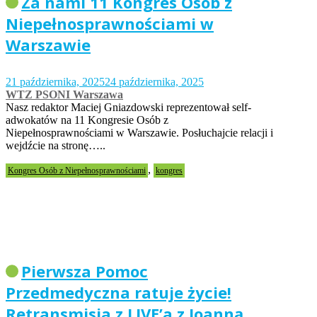
Za nami 11 Kongres Osób z
Niepełnosprawnościami w
Warszawie
21 października, 2025
24 października, 2025
WTZ PSONI Warszawa
Nasz redaktor Maciej Gniazdowski reprezentował self-
adwokatów na 11 Kongresie Osób z
Niepełnosprawnościami w Warszawie. Posłuchajcie relacji i
wejdźcie na stronę…..
,
Kongres Osób z Niepełnosprawnościami
kongres
Pierwsza Pomoc
Przedmedyczna ratuje życie!
Retransmisja z LIVE’a z Joanną