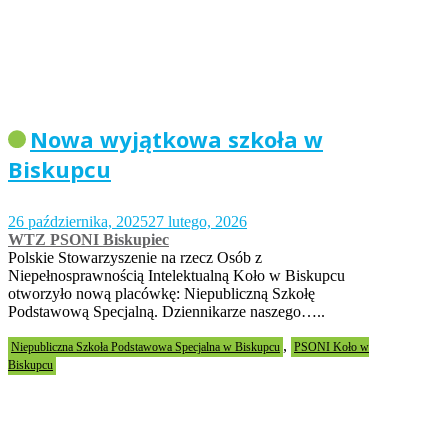
Nowa wyjątkowa szkoła w
Biskupcu
26 października, 2025
27 lutego, 2026
WTZ PSONI Biskupiec
Polskie Stowarzyszenie na rzecz Osób z
Niepełnosprawnością Intelektualną Koło w Biskupcu
otworzyło nową placówkę: Niepubliczną Szkołę
Podstawową Specjalną. Dziennikarze naszego…..
,
Niepubliczna Szkoła Podstawowa Specjalna w Biskupcu
PSONI Koło w
Biskupcu