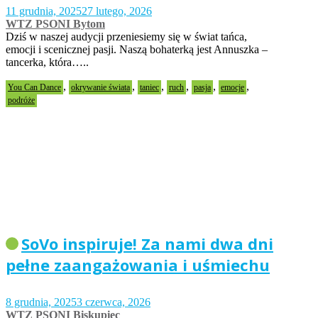
11 grudnia, 2025
27 lutego, 2026
WTZ PSONI Bytom
Dziś w naszej audycji przeniesiemy się w świat tańca,
emocji i scenicznej pasji. Naszą bohaterką jest Annuszka –
tancerka, która…..
,
,
,
,
,
,
You Can Dance
okrywanie świata
taniec
ruch
pasja
emocje
podróże
SoVo inspiruje! Za nami dwa dni
pełne zaangażowania i uśmiechu
8 grudnia, 2025
3 czerwca, 2026
WTZ PSONI Biskupiec