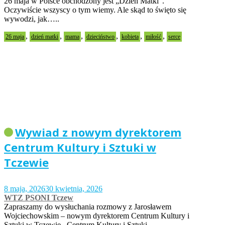
26 maja w Polsce obchodzony jest „Dzień Matki”.
Oczywiście wszyscy o tym wiemy. Ale skąd to święto się
wywodzi, jak…..
,
,
,
,
,
,
26 maja
dzień matki
mama
dzieciństwo
kobieta
miłość
serce
Wywiad z nowym dyrektorem
Centrum Kultury i Sztuki w
Tczewie
8 maja, 2026
30 kwietnia, 2026
WTZ PSONI Tczew
Zapraszamy do wysłuchania rozmowy z Jarosławem
Wojciechowskim – nowym dyrektorem Centrum Kultury i
Sztuki w Tczewie. Centrum Kultury i Sztuki…..