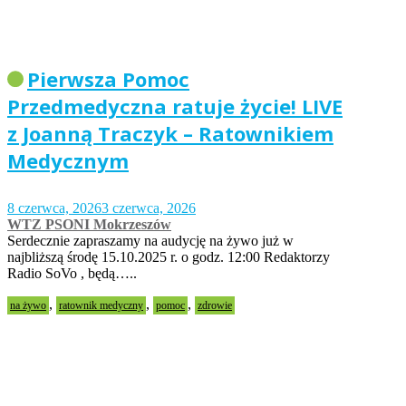
Pierwsza Pomoc
Przedmedyczna ratuje życie! LIVE
z Joanną Traczyk – Ratownikiem
Medycznym
8 czerwca, 2026
3 czerwca, 2026
WTZ PSONI Mokrzeszów
Serdecznie zapraszamy na audycję na żywo już w
najbliższą środę 15.10.2025 r. o godz. 12:00 Redaktorzy
Radio SoVo , będą…..
,
,
,
na żywo
ratownik medyczny
pomoc
zdrowie