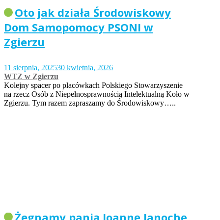
Oto jak działa Środowiskowy
Dom Samopomocy PSONI w
Zgierzu
11 sierpnia, 2025
30 kwietnia, 2026
WTZ w Zgierzu
Kolejny spacer po placówkach Polskiego Stowarzyszenie
na rzecz Osób z Niepełnosprawnością Intelektualną Koło w
Zgierzu. Tym razem zapraszamy do Środowiskowy…..
Żegnamy panią Joannę Janochę