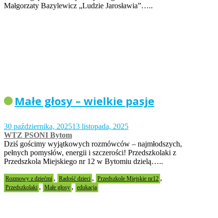
Małgorzaty Bazylewicz „Ludzie Jarosławia”…..
Małe głosy – wielkie pasje
30 października, 2025
13 listopada, 2025
WTZ PSONI Bytom
Dziś gościmy wyjątkowych rozmówców – najmłodszych,
pełnych pomysłów, energii i szczerości! Przedszkolaki z
Przedszkola Miejskiego nr 12 w Bytomiu dzielą…..
,
,
,
Rozmowy z dziećmi
Radość dzieci
Przedszkole Miejskie nr12
,
,
Przedszkolaki
Małe głosy
edukacja