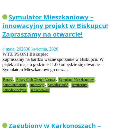
Symulator Mieszkaniowy –
innowacyjny projekt w Biskupcu!
Zapraszamy na otwarcie!
4 maja, 2026
30 kwietnia, 2026
WTZ PSONI Biskupiec
Zapraszamy na bardzo ważne spotkanie w Biskupcu. W
piątek 24 maja o godzinie 11:00 odbędzie się otwarcie
Symulatora Mieszkaniowego oraz…..
,
,
,
Rotary
Rotary Club Olsztyn Varmia
Symulator Mieszkaniowy
,
,
,
,
samostanowienie
innowacje
samodzielność
seminarium
,
samodzielneżycie
self adwokaci
Zagubiony w Karkonoszach –