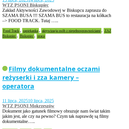
WTZ PSONI Biskupiec
Zakład Aktywności Zawodowej w Biskupcu zaprasza do
SZAMA BUSA !!! SZAMA BUS to restauracja na kółkach
–> FOOD TRACK. Tutaj …..
,
,
,
Food Track
zapiekanka
aktywizacja osób z niepełnosprawnościami
ZAZ
,
,
Biskupiec
Biskupiec
praca
Filmy dokumentalne oczami
reżyserki i zza kamery –
operatora
11 lipca, 2025
10 lipca, 2025
WTZ PSONI Mokrzeszów
Dokument jako gatunek filmowy obrazuje nam świat takim
jakim jest, ale czy na pewno? Czym tak naprawdę są filmy
dokumentalne…..