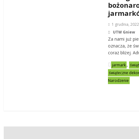
bożonar
jarmark
1 grudnia, 202
UTW Gniew
Za nami już pie
oznacza, że św
coraz bliżej. Ad
,
jarmark
świą
świąteczne deko
Narodzenie