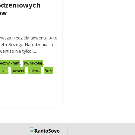
odzeniowych
ów
2
rwsza niedziela adwentu. A to
ięta Bożego Narodzenia są
went to nie tylko…..
,
,
teczny kram
św. Mikołaj
,
,
,
racje
adwent
kolęda
Boże