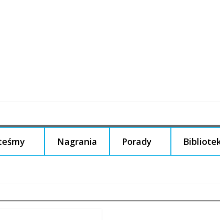
steśmy
Nagrania
Porady
Bibliote