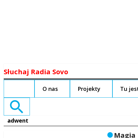
Skip
Słuchaj Radia Sovo
to
content
O nas
Projekty
Tu je
Search
for:
adwent
Magia