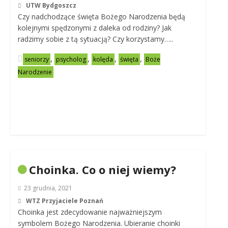
UTW Bydgoszcz
Czy nadchodzące święta Bożego Narodzenia będą
kolejnymi spędzonymi z daleka od rodziny? Jak
radzimy sobie z tą sytuacją? Czy korzystamy…..
,
,
,
,
seniorzy
psycholog
kolęda
święta
Boże
Narodzenie
Choinka. Co o niej wiemy?
23 grudnia, 2021
WTZ Przyjaciele Poznań
Choinka jest zdecydowanie najważniejszym
symbolem Bożego Narodzenia. Ubieranie choinki