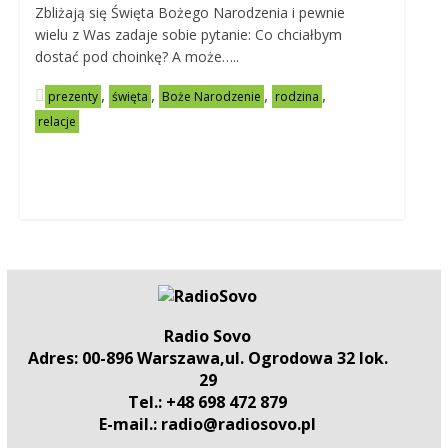
Zbliżają się Święta Bożego Narodzenia i pewnie
wielu z Was zadaje sobie pytanie: Co chciałbym
dostać pod choinkę? A może…..
,
,
,
,
prezenty
święta
Boże Narodzenie
rodzina
relacje
Radio Sovo
Adres: 00-896 Warszawa,ul. Ogrodowa 32 lok.
29
Tel.: +48 698 472 879
E-mail.: radio@radiosovo.pl