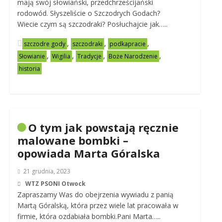
mają swój słowiański, przedchrześcijański
rodowód. Słyszeliście o Szczodrych Godach?
Wiecie czym są szczodraki? Posłuchajcie jak…..
,
,
,
szczodre gody
szczodraki
podkapracie
,
,
,
,
Słowianie
Wigilia
Tradycje
Boże Narodzenie
historia
O tym jak powstają ręcznie
malowane bombki –
opowiada Marta Góralska
21 grudnia, 2023
WTZ PSONI Otwock
Zapraszamy Was do obejrzenia wywiadu z panią
Martą Góralską, która przez wiele lat pracowała w
firmie, która ozdabiała bombki.Pani Marta…..