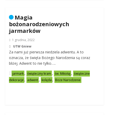
Magia
bożonarodzeniowych
jarmarków
1 grudnia, 2022
UTW Gniew
Za nami już pierwsza niedziela adwentu. A to
oznacza, że święta Bożego Narodzenia są coraz
bliżej. Adwent to nie tylko…..
,
,
,
jarmark
świąteczny kram
św. Mikołaj
świąteczne
,
,
,
dekoracje
adwent
kolęda
Boże Narodzenie