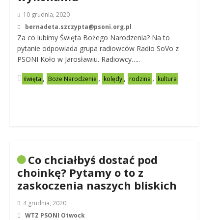
10 grudnia, 2020
bernadeta.szczypta@psoni.org.pl
Za co lubimy Święta Bożego Narodzenia? Na to
pytanie odpowiada grupa radiowców Radio SoVo z
PSONI Koło w Jarosławiu. Radiowcy…..
,
,
,
,
święta
Boże Narodzenie
kolędy
rodzina
kultura
Co chciałbyś dostać pod
choinkę? Pytamy o to z
zaskoczenia naszych bliskich
4 grudnia, 2020
WTZ PSONI Otwock