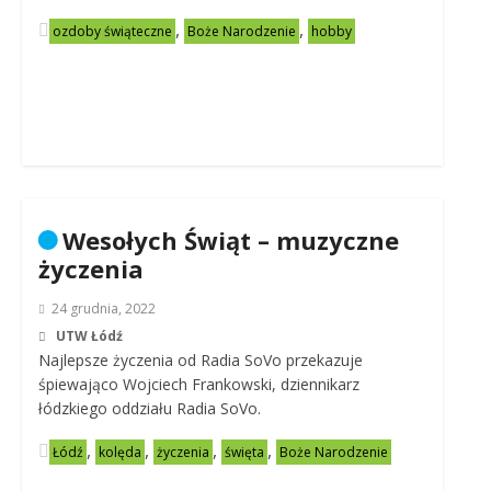
,
,
ozdoby świąteczne
Boże Narodzenie
hobby
Wesołych Świąt – muzyczne
życzenia
24 grudnia, 2022
UTW Łódź
Najlepsze życzenia od Radia SoVo przekazuje
śpiewająco Wojciech Frankowski, dziennikarz
łódzkiego oddziału Radia SoVo.
,
,
,
,
Łódź
kolęda
życzenia
święta
Boże Narodzenie