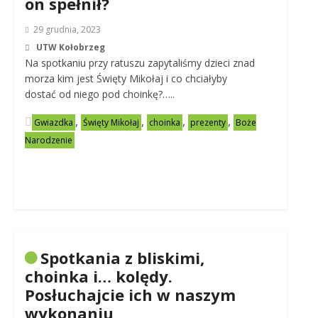
on spełnił?
29 grudnia, 2023
UTW Kołobrzeg
Na spotkaniu przy ratuszu zapytaliśmy dzieci znad
morza kim jest Święty Mikołaj i co chciałyby
dostać od niego pod choinkę?…..
,
,
,
,
Gwiazdka
Święty Mikołaj
choinka
prezenty
Boże
Narodzenie
Spotkania z bliskimi,
choinka i… kolędy.
Posłuchajcie ich w naszym
wykonaniu