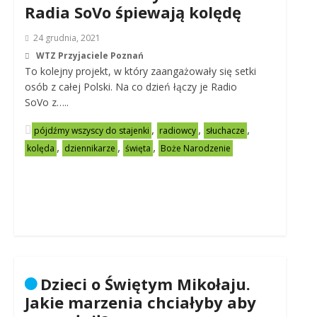
Radia SoVo śpiewają kolędę
24 grudnia, 2021
WTZ Przyjaciele Poznań
To kolejny projekt, w który zaangażowały się setki
osób z całej Polski. Na co dzień łączy je Radio
SoVo z…..
,
,
,
pójdźmy wszyscy do stajenki
radiowcy
słuchacze
,
,
,
kolęda
dziennikarze
święta
Boże Narodzenie
Dzieci o Świętym Mikołaju.
Jakie marzenia chciałyby aby