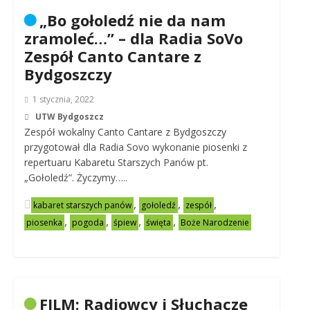
„Bo gołoledź nie da nam
zramoleć…” – dla Radia SoVo
Zespół Canto Cantare z
Bydgoszczy
1 stycznia, 2022
UTW Bydgoszcz
Zespół wokalny Canto Cantare z Bydgoszczy
przygotował dla Radia Sovo wykonanie piosenki z
repertuaru Kabaretu Starszych Panów pt.
„Gołoledź”. Życzymy…..
,
,
,
kabaret starszych panów
gołoledź
zespół
,
,
,
,
piosenka
pogoda
śpiew
święta
Boże Narodzenie
FILM: Radiowcy i Słuchacze