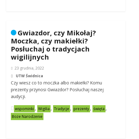
Gwiazdor, czy Mikołaj?
Moczka, czy makiełki?
Posłuchaj o tradycjach
wigilijnych
23 grudnia, 2022
UTW Świdnica
Czy wiesz co to moczka albo makiełki? Komu
prezenty przynosi Gwiazdor? Posłuchaj naszej
audycji.
,
,
,
,
,
wspominki
Wigilia
Tradycje
prezenty
święta
Boże Narodzenie