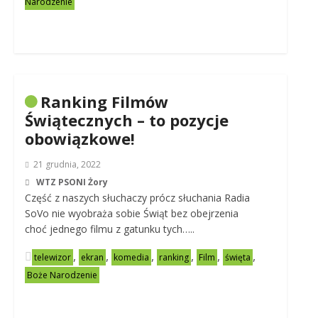
Narodzenie
Ranking Filmów
Świątecznych – to pozycje
obowiązkowe!
21 grudnia, 2022
WTZ PSONI Żory
Część z naszych słuchaczy prócz słuchania Radia
SoVo nie wyobraża sobie Świąt bez obejrzenia
choć jednego filmu z gatunku tych…..
,
,
,
,
,
,
telewizor
ekran
komedia
ranking
Film
święta
Boże Narodzenie