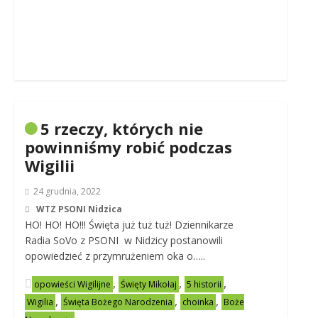
5 rzeczy, których nie
powinniśmy robić podczas
Wigilii
24 grudnia, 2022
WTZ PSONI Nidzica
HO! HO! HO!!! Święta już tuż tuż! Dziennikarze
Radia SoVo z PSONI w Nidzicy postanowili
opowiedzieć z przymrużeniem oka o…..
,
,
,
opowieści Wigilijne
Święty Mikołaj
5 historii
,
,
,
Wigilia
Święta Bożego Narodzenia
choinka
Boże