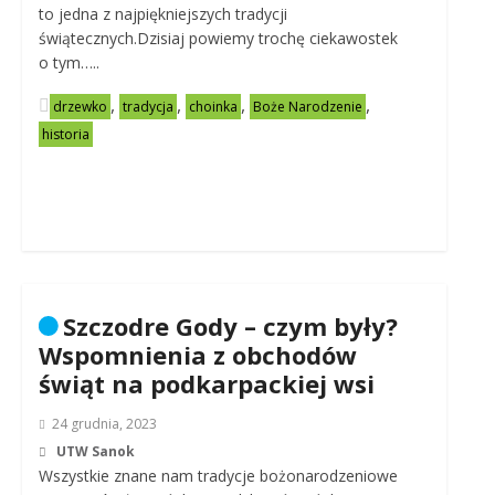
to jedna z najpiękniejszych tradycji
świątecznych.Dzisiaj powiemy trochę ciekawostek
o tym…..
,
,
,
,
drzewko
tradycja
choinka
Boże Narodzenie
historia
Szczodre Gody – czym były?
Wspomnienia z obchodów
świąt na podkarpackiej wsi
24 grudnia, 2023
UTW Sanok
Wszystkie znane nam tradycje bożonarodzeniowe