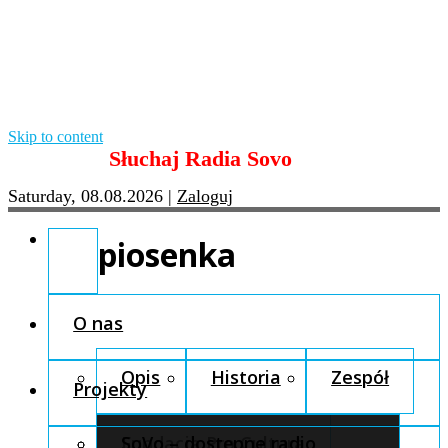
Skip to content
Słuchaj Radia Sovo
Saturday, 08.08.2026
|
Zaloguj
piosenka
O nas
Opis
Historia
Zespół
Projekty
Fundacja Pro Cultura
SoVo – dostępne radio