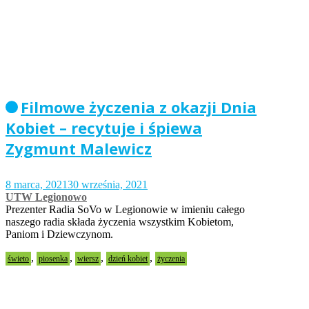
Filmowe życzenia z okazji Dnia
Kobiet – recytuje i śpiewa
Zygmunt Malewicz
8 marca, 2021
30 września, 2021
UTW Legionowo
Prezenter Radia SoVo w Legionowie w imieniu całego
naszego radia składa życzenia wszystkim Kobietom,
Paniom i Dziewczynom.
,
,
,
,
świeto
piosenka
wiersz
dzień kobiet
życzenia