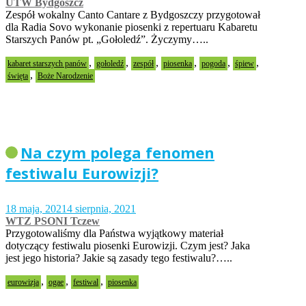
UTW Bydgoszcz
Zespół wokalny Canto Cantare z Bydgoszczy przygotował
dla Radia Sovo wykonanie piosenki z repertuaru Kabaretu
Starszych Panów pt. „Gołoledź”. Życzymy…..
,
,
,
,
,
,
kabaret starszych panów
gołoledź
zespół
piosenka
pogoda
śpiew
,
święta
Boże Narodzenie
Na czym polega fenomen
festiwalu Eurowizji?
18 maja, 2021
4 sierpnia, 2021
WTZ PSONI Tczew
Przygotowaliśmy dla Państwa wyjątkowy materiał
dotyczący festiwalu piosenki Eurowizji. Czym jest? Jaka
jest jego historia? Jakie są zasady tego festiwalu?…..
,
,
,
eurowizja
ogae
festiwal
piosenka