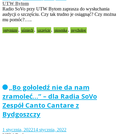
UTW Bytom
Radio SoVo przy UTW Bytom zaprasza do wysłuchania
audycji o szczęściu. Czy tak trudno je osiągnąć? Czy można
mu pomóc?…..
,
,
,
,
optymizm
uśmiech
szczęście
piosenka
psycholog
„Bo gołoledź nie da nam
zramoleć…” – dla Radia SoVo
Zespół Canto Cantare z
Bydgoszczy
1 stycznia, 2022
14 stycznia, 2022