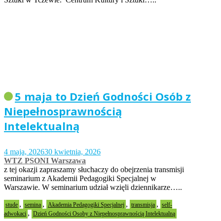
5 maja to Dzień Godności Osób z
Niepełnosprawnością
Intelektualną
4 maja, 2026
30 kwietnia, 2026
WTZ PSONI Warszawa
z tej okazji zapraszamy słuchaczy do obejrzenia transmisji
seminarium z Akademii Pedagogiki Specjalnej w
Warszawie. W seminarium udział wzięli dziennikarze…..
,
,
,
,
stude
semina
Akademia Pedagogiki Specjalnej
transmisja
self-
,
adwokaci
Dzień Godności Osoby z Niepełnosprawnością Intelektualną