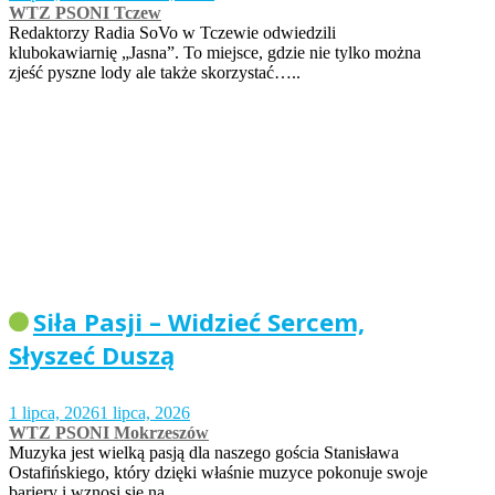
WTZ PSONI Tczew
Redaktorzy Radia SoVo w Tczewie odwiedzili
klubokawiarnię „Jasna”. To miejsce, gdzie nie tylko można
zjeść pyszne lody ale także skorzystać…..
Siła Pasji – Widzieć Sercem,
Słyszeć Duszą
1 lipca, 2026
1 lipca, 2026
WTZ PSONI Mokrzeszów
Muzyka jest wielką pasją dla naszego gościa Stanisława
Ostafińskiego, który dzięki właśnie muzyce pokonuje swoje
bariery i wznosi się na…..