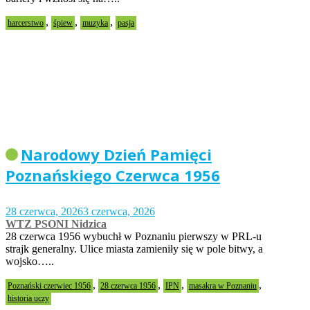
,
,
,
harcerstwo
śpiew
muzyka
pasja
Narodowy Dzień Pamięci
Poznańskiego Czerwca 1956
28 czerwca, 2026
3 czerwca, 2026
WTZ PSONI Nidzica
28 czerwca 1956 wybuchł w Poznaniu pierwszy w PRL-u
strajk generalny. Ulice miasta zamieniły się w pole bitwy, a
wojsko…..
,
,
,
,
Poznański czerwiec 1956
28 czerwca 1956
IPN
masakra w Poznaniu
historia uczy