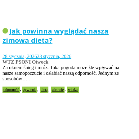
Jak powinna wyglądać nasza
zimowa dieta?
28 stycznia, 2026
28 stycznia, 2026
WTZ PSONI Otwock
Za oknem śnieg i mróz. Taka pogoda może źle wpływać na
nasze samopoczucie i osłabiać naszą odporność. Jednym ze
sposobów…..
,
,
,
,
odporność
żywienie
dieta
zdrowie
wiedza