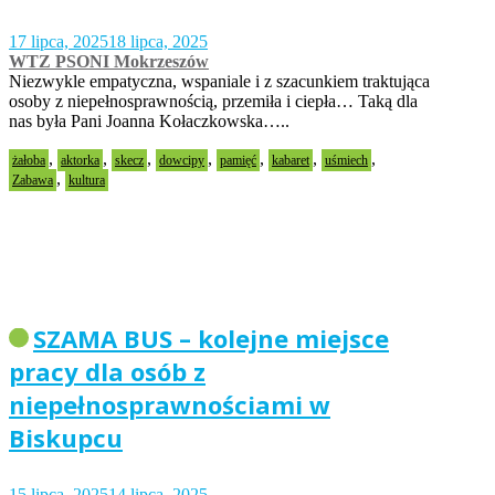
17 lipca, 2025
18 lipca, 2025
WTZ PSONI Mokrzeszów
Niezwykle empatyczna, wspaniale i z szacunkiem traktująca
osoby z niepełnosprawnością, przemiła i ciepła… Taką dla
nas była Pani Joanna Kołaczkowska…..
,
,
,
,
,
,
,
żałoba
aktorka
skecz
dowcipy
pamięć
kabaret
uśmiech
,
Zabawa
kultura
SZAMA BUS – kolejne miejsce
pracy dla osób z
niepełnosprawnościami w
Biskupcu
15 lipca, 2025
14 lipca, 2025