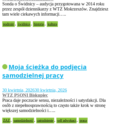
Sonda o Świdnicy – audycja przygotowana w 2014 roku
przez zespół dziennikarzy z WTZ Mokrzeszów. Znajdziesz
tam wiele ciekawych informacji…..
,
,
,
podroże
świdnica
historia
kultura
Moja ścieżka do podjęcia
samodzielnej pracy
30 kwietnia, 2026
30 kwietnia, 2026
WTZ PSONI Biskupiec
Praca daje poczucie sensu, niezależności i satysfakcji. Dla
osób z niepełnosprawnością to często także krok w stronę
większej samodzielności i…..
,
,
,
,
ZAZ
samodzielność
zatrudnienie
self adwokaci
praca