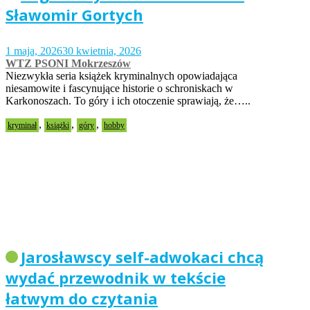
Sławomir Gortych
1 maja, 2026
30 kwietnia, 2026
WTZ PSONI Mokrzeszów
Niezwykła seria książek kryminalnych opowiadająca
niesamowite i fascynujące historie o schroniskach w
Karkonoszach. To góry i ich otoczenie sprawiają, że…..
,
,
,
kryminał
książki
góry
hobby
Jarosławscy self-adwokaci chcą
wydać przewodnik w tekście
łatwym do czytania