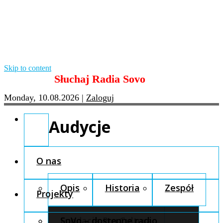
Skip to content
Słuchaj Radia Sovo
Monday, 10.08.2026
|
Zaloguj
Audycje
O nas
Opis
Historia
Zespół
Projekty
Fundacja Pro Cultura
SoVo – dostępne radio