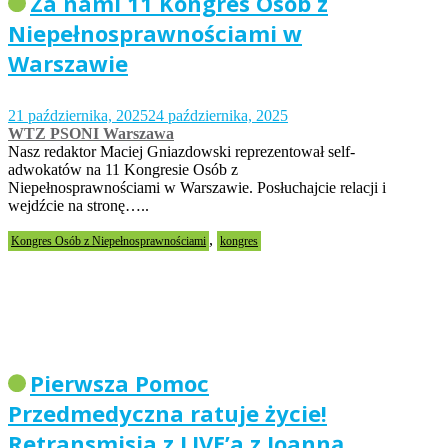
Za nami 11 Kongres Osób z
Niepełnosprawnościami w
Warszawie
21 października, 2025
24 października, 2025
WTZ PSONI Warszawa
Nasz redaktor Maciej Gniazdowski reprezentował self-
adwokatów na 11 Kongresie Osób z
Niepełnosprawnościami w Warszawie. Posłuchajcie relacji i
wejdźcie na stronę…..
,
Kongres Osób z Niepełnosprawnościami
kongres
Pierwsza Pomoc
Przedmedyczna ratuje życie!
Retransmisja z LIVE’a z Joanną