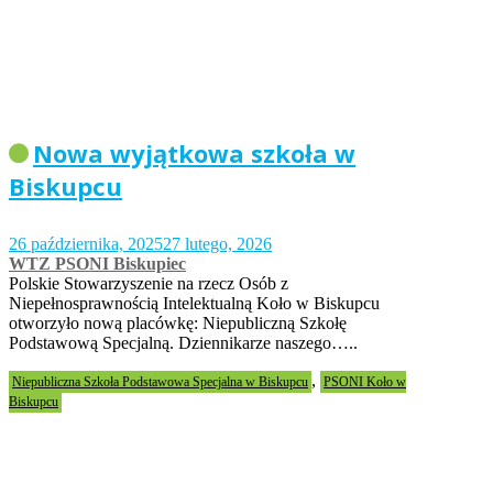
Nowa wyjątkowa szkoła w
Biskupcu
26 października, 2025
27 lutego, 2026
WTZ PSONI Biskupiec
Polskie Stowarzyszenie na rzecz Osób z
Niepełnosprawnością Intelektualną Koło w Biskupcu
otworzyło nową placówkę: Niepubliczną Szkołę
Podstawową Specjalną. Dziennikarze naszego…..
,
Niepubliczna Szkoła Podstawowa Specjalna w Biskupcu
PSONI Koło w
Biskupcu