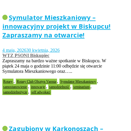
Symulator Mieszkaniowy –
innowacyjny projekt w Biskupcu!
Zapraszamy na otwarcie!
4 maja, 2026
30 kwietnia, 2026
WTZ PSONI Biskupiec
Zapraszamy na bardzo ważne spotkanie w Biskupcu. W
piątek 24 maja o godzinie 11:00 odbędzie się otwarcie
Symulatora Mieszkaniowego oraz…..
,
,
,
Rotary
Rotary Club Olsztyn Varmia
Symulator Mieszkaniowy
,
,
,
,
samostanowienie
innowacje
samodzielność
seminarium
,
samodzielneżycie
self adwokaci
Zagubiony w Karkonoszach –