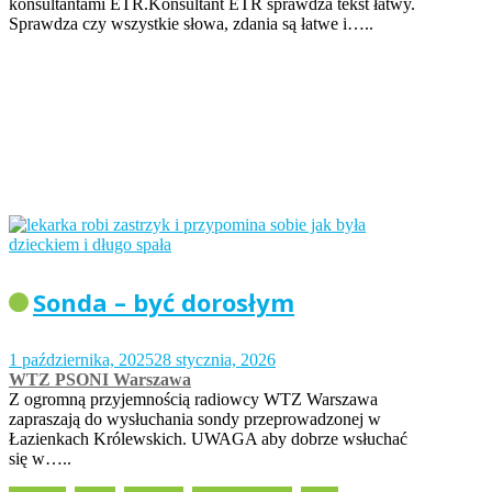
konsultantami ETR.Konsultant ETR sprawdza tekst łatwy.
Sprawdza czy wszystkie słowa, zdania są łatwe i…..
Sonda – być dorosłym
1 października, 2025
28 stycznia, 2026
WTZ PSONI Warszawa
Z ogromną przyjemnością radiowcy WTZ Warszawa
zapraszają do wysłuchania sondy przeprowadzonej w
Łazienkach Królewskich. UWAGA aby dobrze wsłuchać
się w…..