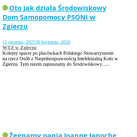
Oto jak działa Środowiskowy
Dom Samopomocy PSONI w
Zgierzu
11 sierpnia, 2025
30 kwietnia, 2026
WTZ w Zgierzu
Kolejny spacer po placówkach Polskiego Stowarzyszenie
na rzecz Osób z Niepełnosprawnością Intelektualną Koło w
Zgierzu. Tym razem zapraszamy do Środowiskowy…..
Żegnamy panią Joannę Janochę