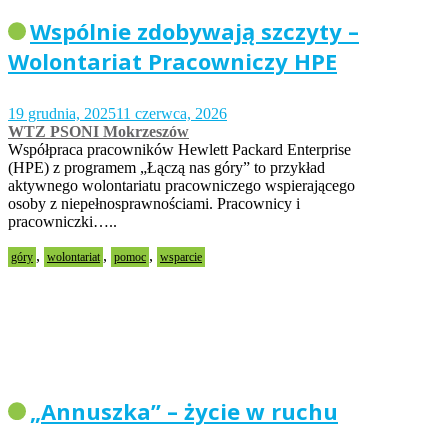
Wspólnie zdobywają szczyty –
Wolontariat Pracowniczy HPE
19 grudnia, 2025
11 czerwca, 2026
WTZ PSONI Mokrzeszów
Współpraca pracowników Hewlett Packard Enterprise
(HPE) z programem „Łączą nas góry” to przykład
aktywnego wolontariatu pracowniczego wspierającego
osoby z niepełnosprawnościami. Pracownicy i
pracowniczki…..
,
,
,
góry
wolontariat
pomoc
wsparcie
„Annuszka” – życie w ruchu