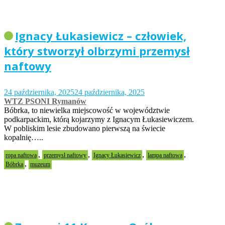
Ignacy Łukasiewicz – człowiek,
który stworzył olbrzymi przemysł
naftowy
24 października, 2025
24 października, 2025
WTZ PSONI Rymanów
Bóbrka, to niewielka miejscowość w województwie
podkarpackim, którą kojarzymy z Ignacym Łukasiewiczem.
W pobliskim lesie zbudowano pierwszą na świecie
kopalnię…..
,
,
,
,
ropa naftowa
przemysł naftowy
Ignacy Łukasiewicz
lampa naftowa
,
Bóbrka
muzeum