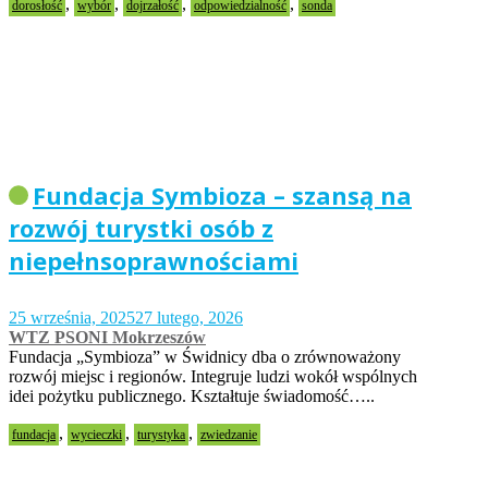
,
,
,
,
dorosłość
wybór
dojrzałość
odpowiedzialność
sonda
Fundacja Symbioza – szansą na
rozwój turystki osób z
niepełnsoprawnościami
25 września, 2025
27 lutego, 2026
WTZ PSONI Mokrzeszów
Fundacja „Symbioza” w Świdnicy dba o zrównoważony
rozwój miejsc i regionów. Integruje ludzi wokół wspólnych
idei pożytku publicznego. Kształtuje świadomość…..
,
,
,
fundacja
wycieczki
turystyka
zwiedzanie