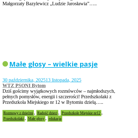
Małgorzaty Bazylewicz „Ludzie Jarosławia”…..
Małe głosy – wielkie pasje
30 października, 2025
13 listopada, 2025
WTZ PSONI Bytom
Dziś gościmy wyjątkowych rozmówców – najmłodszych,
pełnych pomysłów, energii i szczerości! Przedszkolaki z
Przedszkola Miejskiego nr 12 w Bytomiu dzielą…..
,
,
,
Rozmowy z dziećmi
Radość dzieci
Przedszkole Miejskie nr12
,
,
Przedszkolaki
Małe głosy
edukacja