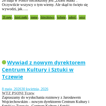
26 maja w Polsce obchodzony jest „Dzień Matki”.
Oczywiście wszyscy o tym wiemy. Ale skąd to święto się
wywodzi, jak…..
,
,
,
,
,
,
26 maja
dzień matki
mama
dzieciństwo
kobieta
miłość
serce
Wywiad z nowym dyrektorem
Centrum Kultury i Sztuki w
Tczewie
8 maja, 2026
30 kwietnia, 2026
WTZ PSONI Tczew
Zapraszamy do wysłuchania rozmowy z Jarosławem
Wojciechowskim – nowym dyrektorem Centrum Kultury i
Sztuki w Tczewie. Centrum Kultury i Sztuki…..