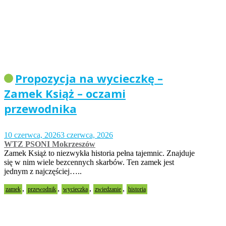
Propozycja na wycieczkę –
Zamek Książ – oczami
przewodnika
10 czerwca, 2026
3 czerwca, 2026
WTZ PSONI Mokrzeszów
Zamek Książ to niezwykła historia pełna tajemnic. Znajduje
się w nim wiele bezcennych skarbów. Ten zamek jest
jednym z najczęściej…..
,
,
,
,
zamek
przewodnik
wycieczka
zwiedzanie
historia