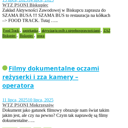
WTZ PSONI Biskupiec
Zakład Aktywności Zawodowej w Biskupcu zaprasza do
SZAMA BUSA !!! SZAMA BUS to restauracja na kółkach
–> FOOD TRACK. Tutaj …..
,
,
,
Food Track
zapiekanka
aktywizacja osób z niepełnosprawnościami
ZAZ
,
,
Biskupiec
Biskupiec
praca
Filmy dokumentalne oczami
reżyserki i zza kamery –
operatora
11 lipca, 2025
10 lipca, 2025
WTZ PSONI Mokrzeszów
Dokument jako gatunek filmowy obrazuje nam świat takim
jakim jest, ale czy na pewno? Czym tak naprawdę są filmy
dokumentalne…..