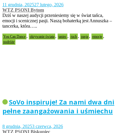
11 grudnia, 2025
27 lutego, 2026
WTZ PSONI Bytom
Dziś w naszej audycji przeniesiemy się w świat tańca,
emocji i scenicznej pasji. Naszą bohaterką jest Annuszka –
tancerka, która…..
,
,
,
,
,
,
You Can Dance
okrywanie świata
taniec
ruch
pasja
emocje
podróże
SoVo inspiruje! Za nami dwa dni
pełne zaangażowania i uśmiechu
8 grudnia, 2025
3 czerwca, 2026
WTZ PSONI Biskupiec