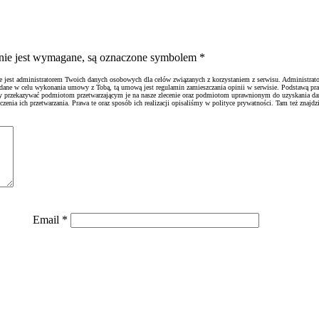
ienie jest wymagane, są oznaczone symbolem
*
ie jest administratorem Twoich danych osobowych dla celów związanych z korzystaniem z serwisu. Administrato
 dane w celu wykonania umowy z Tobą, tą umową jest regulamin zamieszczania opinii w serwisie. Podstawą pr
emy przekazywać podmiotom przetwarzającym je na nasze zlecenie oraz podmiotom uprawnionym do uzyskania d
nia ich przetwarzania. Prawa te oraz sposób ich realizacji opisaliśmy w polityce prywatności. Tam też znajdzi
Email
*