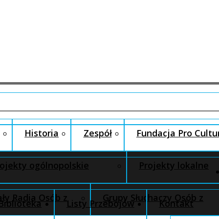
Historia
Zespół
Fundacja Pro Cultu
ojekty ogólnopolskie
Projekty lokalne
ły Radia Osób z
Grupy Słuchaczy Osób z
Biblioteka
Listy Przebojów
Kontakt