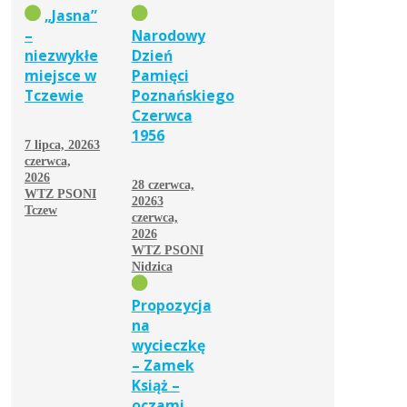
„Jasna”
–
Narodowy
niezwykłe
Dzień
miejsce w
Pamięci
Tczewie
Poznańskiego
Czerwca
1956
7 lipca, 2026
3
czerwca,
2026
28 czerwca,
WTZ PSONI
2026
3
Tczew
czerwca,
2026
WTZ PSONI
Nidzica
Propozycja
na
wycieczkę
– Zamek
Książ –
oczami