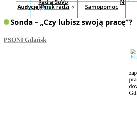
Radia SoVo
NI
Audycje
J@nek radzi
Samopomoc
2022
Sonda – „Czy lubisz swoją pracę”?
PSONI Gdańsk
zap
pra
dow
Gd