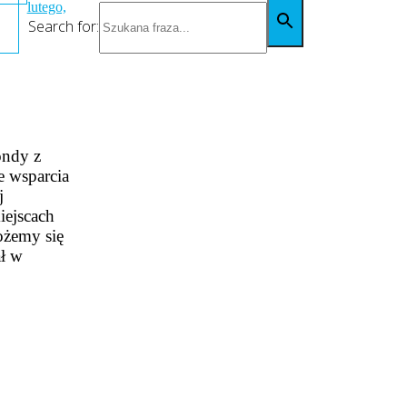
lutego,
Search for:
ondy z
e wsparcia
j
iejscach
ożemy się
ał w